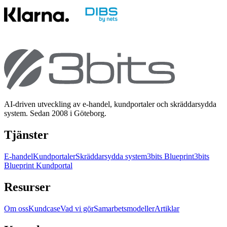
AI-driven utveckling av e-handel, kundportaler och skräddarsydda
system. Sedan 2008 i Göteborg.
Tjänster
E-handel
Kundportaler
Skräddarsydda system
3bits Blueprint
3bits
Blueprint Kundportal
Resurser
Om oss
Kundcase
Vad vi gör
Samarbetsmodeller
Artiklar