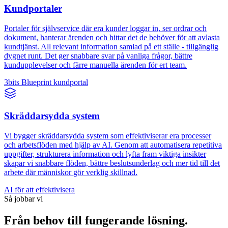
Kundportaler
Portaler för självservice där era kunder loggar in, ser ordrar och
dokument, hanterar ärenden och hittar det de behöver för att avlasta
kundtjänst. All relevant information samlad på ett ställe - tillgänglig
dygnet runt. Det ger snabbare svar på vanliga frågor, bättre
kundupplevelser och färre manuella ärenden för ert team.
3bits Blueprint kundportal
Skräddarsydda system
Vi bygger skräddarsydda system som effektiviserar era processer
och arbetsflöden med hjälp av AI. Genom att automatisera repetitiva
uppgifter, strukturera information och lyfta fram viktiga insikter
skapar vi snabbare flöden, bättre beslutsunderlag och mer tid till det
arbete där människor gör verklig skillnad.
AI för att effektivisera
Så jobbar vi
Från behov till fungerande lösning.