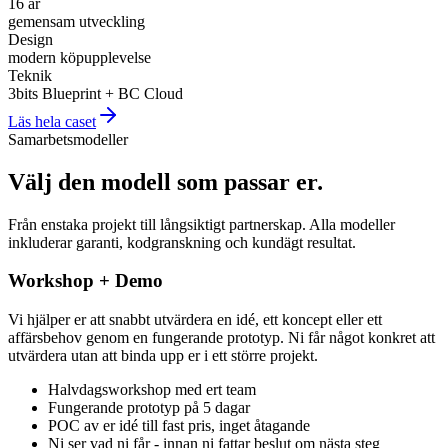
16 år
gemensam utveckling
Design
modern köpupplevelse
Teknik
3bits Blueprint + BC Cloud
Läs hela caset
Samarbetsmodeller
Välj den modell som passar er
.
Från enstaka projekt till långsiktigt partnerskap. Alla modeller
inkluderar garanti, kodgranskning och kundägt resultat.
Workshop + Demo
Vi hjälper er att snabbt utvärdera en idé, ett koncept eller ett
affärsbehov genom en fungerande prototyp. Ni får något konkret att
utvärdera utan att binda upp er i ett större projekt.
Halvdagsworkshop med ert team
Fungerande prototyp på 5 dagar
POC av er idé till fast pris, inget åtagande
Ni ser vad ni får - innan ni fattar beslut om nästa steg