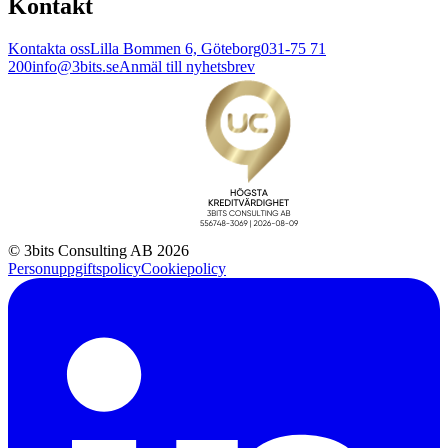
Kontakt
Kontakta oss
Lilla Bommen 6, Göteborg
031-75 71
200
info@3bits.se
Anmäl till nyhetsbrev
© 3bits Consulting AB 2026
Personuppgiftspolicy
Cookiepolicy