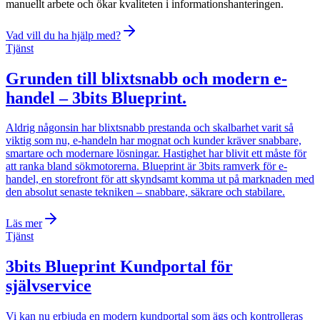
manuellt arbete och ökar kvaliteten i informationshanteringen.
Vad vill du ha hjälp med?
Tjänst
Grunden till blixtsnabb och modern e-
handel – 3bits Blueprint
.
Aldrig någonsin har blixtsnabb prestanda och skalbarhet varit så
viktig som nu, e-handeln har mognat och kunder kräver snabbare,
smartare och modernare lösningar. Hastighet har blivit ett måste för
att ranka bland sökmotorerna. Blueprint är 3bits ramverk för e-
handel, en storefront för att skyndsamt komma ut på marknaden med
den absolut senaste tekniken – snabbare, säkrare och stabilare.
Läs mer
Tjänst
3bits Blueprint Kundportal för
självservice
Vi kan nu erbjuda en modern kundportal som ägs och kontrolleras