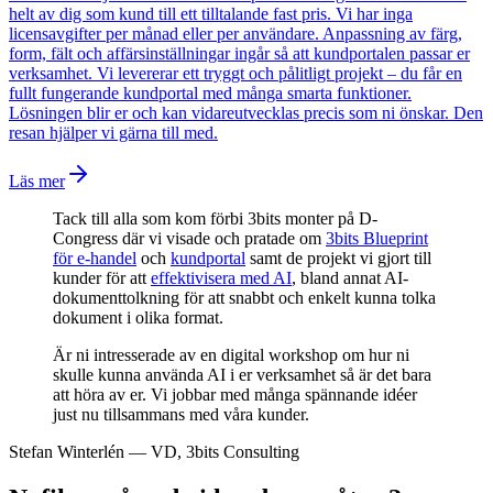
helt av dig som kund till ett tilltalande fast pris. Vi har inga
licensavgifter per månad eller per användare. Anpassning av färg,
form, fält och affärsinställningar ingår så att kundportalen passar er
verksamhet. Vi levererar ett tryggt och pålitligt projekt – du får en
fullt fungerande kundportal med många smarta funktioner.
Lösningen blir er och kan vidareutvecklas precis som ni önskar. Den
resan hjälper vi gärna till med.
Läs mer
Tack till alla som kom förbi 3bits monter på D-
Congress där vi visade och pratade om
3bits Blueprint
för e-handel
och
kundportal
samt de projekt vi gjort till
kunder för att
effektivisera med AI
, bland annat AI-
dokumenttolkning för att snabbt och enkelt kunna tolka
dokument i olika format.
Är ni intresserade av en digital workshop om hur ni
skulle kunna använda AI i er verksamhet så är det bara
att höra av er. Vi jobbar med många spännande idéer
just nu tillsammans med våra kunder.
Stefan Winterlén
—
VD, 3bits Consulting