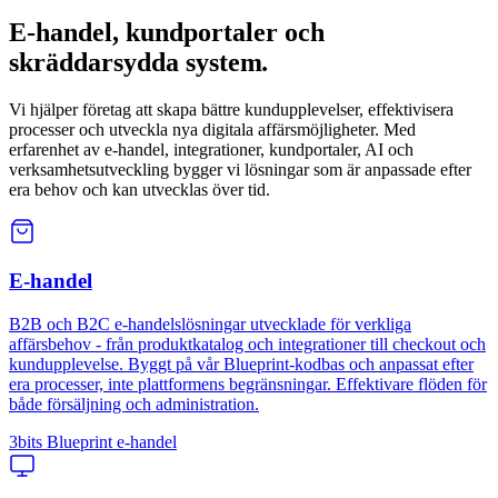
E-handel, kundportaler och
skräddarsydda system
.
Vi hjälper företag att skapa bättre kundupplevelser, effektivisera
processer och utveckla nya digitala affärsmöjligheter. Med
erfarenhet av e-handel, integrationer, kundportaler, AI och
verksamhetsutveckling bygger vi lösningar som är anpassade efter
era behov och kan utvecklas över tid.
E-handel
B2B och B2C e-handelslösningar utvecklade för verkliga
affärsbehov - från produktkatalog och integrationer till checkout och
kundupplevelse. Byggt på vår Blueprint-kodbas och anpassat efter
era processer, inte plattformens begränsningar. Effektivare flöden för
både försäljning och administration.
3bits Blueprint e-handel