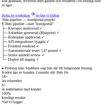
kod granskas, levereras med garanti och resulterar i en lösning som
ni äger.
Boka en workshop
Se hur vi jobbar
3bits-pipeline — kundportal-projekt
$
3bits pipeline
--start
"kundportal"
├─
Kravspec analyserad
✓
├─
Arkitektur genererad (Blueprint)
✓
├─
Boilerplate applicerad
✓
├─
API-integrationer byggda
✓
├─
Frontend renderad
✓
├─
Automatiserade tester: 147 passed
✓
├─
Senior arkitekt review
✓
└─
Deploy till staging
✓
▸ Prototyp klar.
Snabbare väg från idé till fungerande lösning.
Koden ägs av kunden. Garantin står 3bits för.
18+
års erfarenhet
6+
år snittrelation med kunder
100%
kundägt resultat
Vad vi bygger