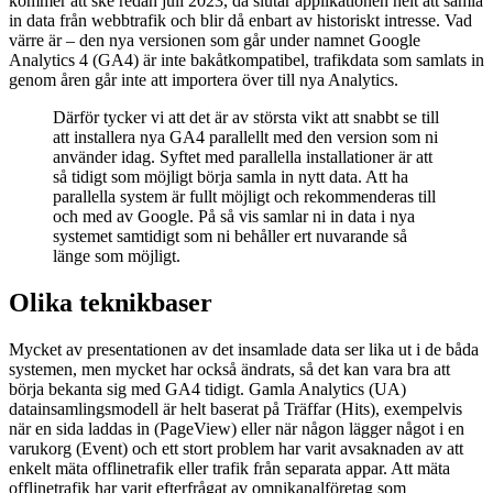
kommer att ske redan juli 2023, då slutar applikationen helt att samla
in data från webbtrafik och blir då enbart av historiskt intresse. Vad
värre är – den nya versionen som går under namnet Google
Analytics 4 (GA4) är inte bakåtkompatibel, trafikdata som samlats in
genom åren går inte att importera över till nya Analytics.
Därför tycker vi att det är av största vikt att snabbt se till
att installera nya GA4 parallellt med den version som ni
använder idag. Syftet med parallella installationer är att
så tidigt som möjligt börja samla in nytt data. Att ha
parallella system är fullt möjligt och rekommenderas till
och med av Google. På så vis samlar ni in data i nya
systemet samtidigt som ni behåller ert nuvarande så
länge som möjligt.
Olika teknikbaser
Mycket av presentationen av det insamlade data ser lika ut i de båda
systemen, men mycket har också ändrats, så det kan vara bra att
börja bekanta sig med GA4 tidigt. Gamla Analytics (UA)
datainsamlingsmodell är helt baserat på Träffar (Hits), exempelvis
när en sida laddas in (PageView) eller när någon lägger något i en
varukorg (Event) och ett stort problem har varit avsaknaden av att
enkelt mäta offlinetrafik eller trafik från separata appar. Att mäta
offlinetrafik har varit efterfrågat av omnikanalföretag som