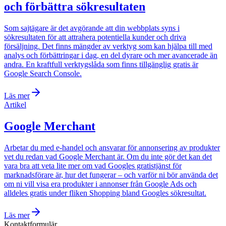
och förbättra sökresultaten
Som sajtägare är det avgörande att din webbplats syns i
sökresultaten för att attrahera potentiella kunder och driva
försäljning. Det finns mängder av verktyg som kan hjälpa till med
analys och förbättringar i dag, en del dyrare och mer avancerade än
andra. En kraftfull verktygslåda som finns tillgänglig gratis är
Google Search Console.
Läs mer
Artikel
Google Merchant
Arbetar du med e-handel och ansvarar för annonsering av produkter
vet du redan vad Google Merchant är. Om du inte gör det kan det
vara bra att veta lite mer om vad Googles gratistjänst för
marknadsförare är, hur det fungerar – och varför ni bör använda det
om ni vill visa era produkter i annonser från Google Ads och
alldeles gratis under fliken Shopping bland Googles sökresultat.
Läs mer
Kontaktformulär