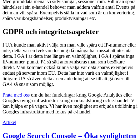
Med grunddata menar vi sidvisningar, sessioner mm. Vill man spåra
händelser i sin e-handel behöver man addera valfritt antal Events på
det man vill spåra. Exempelvis ställa in vad som är en konvertering,
spåra varukorgshändelser, produktvisningar etc.
GDPR och integritetsaspekter
I UA kunde man aktivt välja om man ville spåra ett IP-nummer eller
inte, detta var en tveksam lösning då många har missat att utesluta
detta. I GA4 är detta inte längre en valmöjlighet, i GA4 spåras inga
IP-nummer, punkt. På så sätt anonymiseras man som besökare
direkt. Man kommer också kunna välja var data sparas exempelvis
endast på servrar inom EU. Detta har inte varit en valmöjlighet i
tidigare UA så även detta är en anledning att se till att gå över till
GA4 så snart som möjligt.
Prata med oss
om du har funderingar kring Google Analytics eller
Googles övriga infrastruktur kring marknadsföring och e-handel. Vi
kan hjälpa er på vägen. Vi har även möjlighet att erbjuda utbildning i
Googles infrastruktur med fokus på e-handel.
Artikel
Google Search Console – Öka synligheten