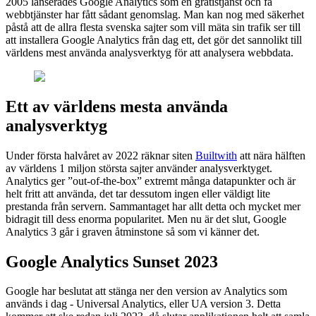
2005 lanserades Google Analytics som en gratistjänst och få
webbtjänster har fått sådant genomslag. Man kan nog med säkerhet
påstå att de allra flesta svenska sajter som vill mäta sin trafik ser till
att installera Google Analytics från dag ett, det gör det sannolikt till
världens mest använda analysverktyg för att analysera webbdata.
Ett av världens mesta använda
analysverktyg
Under första halvåret av 2022 räknar siten
Builtwith
att nära hälften
av världens 1 miljon största sajter använder analysverktyget.
Analytics ger ”out-of-the-box” extremt många datapunkter och är
helt fritt att använda, det tar dessutom ingen eller väldigt lite
prestanda från servern. Sammantaget har allt detta och mycket mer
bidragit till dess enorma popularitet. Men nu är det slut, Google
Analytics 3 går i graven åtminstone så som vi känner det.
Google Analytics Sunset 2023
Google har beslutat att stänga ner den version av Analytics som
används i dag - Universal Analytics, eller UA version 3. Detta