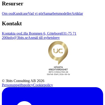
Resurser
Om oss
Kundcase
Vad vi gör
Samarbetsmodeller
Artiklar
Kontakt
Kontakta oss
Lilla Bommen 6, Göteborg
031-75 71
200
info@3bits.se
Anmäl till nyhetsbrev
© 3bits Consulting AB 2026
Personuppgiftspolicy
Cookiepolicy