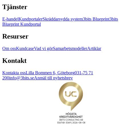
Tjänster
E-handel
Kundportaler
Skräddarsydda system
3bits Blueprint
3bits
Blueprint Kundportal
Resurser
Om oss
Kundcase
Vad vi gör
Samarbetsmodeller
Artiklar
Kontakt
Kontakta oss
Lilla Bommen 6, Göteborg
031-75 71
200
info@3bits.se
Anmäl till nyhetsbrev