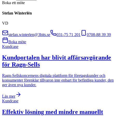
Boka ett möte
Stefan Winterlén
VD
stefan.winterlen@3bits.se
031-75 71 201
0708-88 39 39
Boka möte
Kundcase
Kundportalen har blivit affärsavgörande
för Ragn-Sells
Ragn-Sellskoncernens digitala plattform för företagskunder och
konsumenter förenklar tillvaron inte enbart för befintliga kunder, den
ger även nya kunder.
Läs mer
Kundcase
Effektiv lösning med mindre manuellt