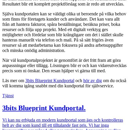
Resultatet blir ett komplett projektförslag som är redo att utvecklas.
Själva kundportalen kan se väldigt olika ut beroende på vilka behov
som finns för företagets kunder och användare. Det kan vara allt
från att hantera fakturor, spåra beställningar, beräkna priser, boka
resurser och följa upp projekt. Med ett digitalt verktyg ges
möjligheter och fördelar som blir krångligare om det i stället skulle
hanteras manuellt via telefon och mail. På så sätt frigörs även
resurser så att medarbetarna kan fokusera på andra arbetsuppgifter
och minska onödig administration.
När väl kundportalprojektet är genomfört är det fritt fram att göra
anpassningar eller tillägg. Lösningen blir er och kan vidareutvecklas
precis som ni önskar. Den resan hjälper vi gärna till med.
Läs mer om
3bits Blueprint Kundportal
och
hör av dig
om du också
vill komma igång snabbt med din kundportal för självservice.
Tjänst
3bits Blueprint Kundportal
.
Vi kan nu erbjuda en modern kundportal som ägs och kontrolleras
helt av dig som kund till ett tilltalande fast pris. Vi har inga