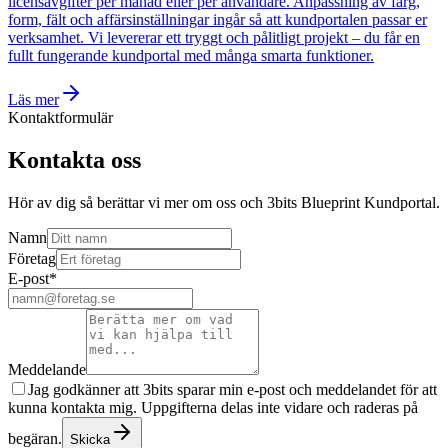
licensavgifter per månad eller per användare. Anpassning av färg,
form, fält och affärsinställningar ingår så att kundportalen passar er
verksamhet. Vi levererar ett tryggt och pålitligt projekt – du får en
fullt fungerande kundportal med många smarta funktioner.
Läs mer
Kontaktformulär
Kontakta oss
Hör av dig så berättar vi mer om oss och 3bits Blueprint Kundportal.
Namn
Företag
E-post
*
Meddelande
Jag godkänner att 3bits sparar min e-post och meddelandet för att
kunna kontakta mig. Uppgifterna delas inte vidare och raderas på
begäran.
Skicka