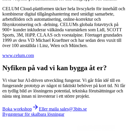
CELUM Cloud-plattformen täcker hela livscykeln för innehåll och
kombinerar digital tillgångshantering med smidigt samarbete,
arbetsflöden och automatisering, online-korrektur och
filsynkronisering och -delning. CELUMs globala fotavtryck på
900+ kunder inkluderar välkända varumärken som Lidl, SCOTT
Sports, 3M, HiPP, CLAAS och voestalpine. Företaget grundades
1999 av dess VD Michael Kraeftner och har sedan dess vuxit till
över 100 anställda i Linz, Wien och München.
www.celum.com
Nyfiken på vad vi kan bygga åt er?
Vi visar hur AI-driven utveckling fungerar. Vi går från idé till en
fungerande prototyp av något ni faktiskt behöver på kort tid. Ni får
en tydlig bild av lösningens potential, tekniska förutsättningar och
nästa steg innan ni investerar i ett större projekt.
Boka workshop
Eller maila sales@3bits.se
Byggstenar för skalbara lösningar