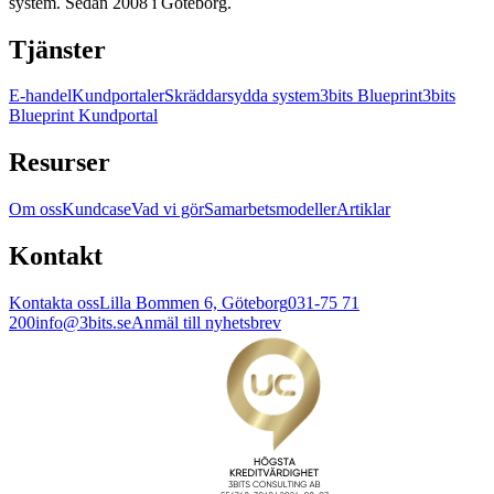
system. Sedan 2008 i Göteborg.
Tjänster
E-handel
Kundportaler
Skräddarsydda system
3bits Blueprint
3bits
Blueprint Kundportal
Resurser
Om oss
Kundcase
Vad vi gör
Samarbetsmodeller
Artiklar
Kontakt
Kontakta oss
Lilla Bommen 6, Göteborg
031-75 71
200
info@3bits.se
Anmäl till nyhetsbrev