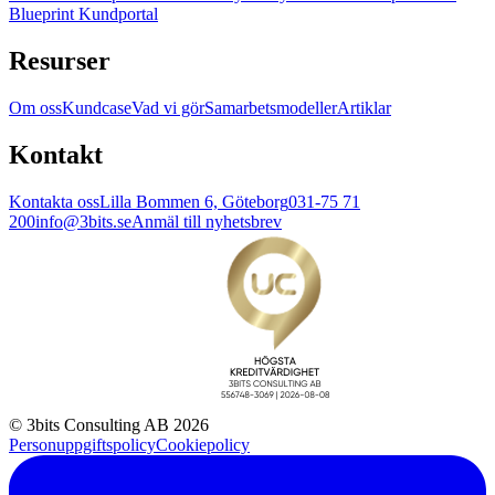
Blueprint Kundportal
Resurser
Om oss
Kundcase
Vad vi gör
Samarbetsmodeller
Artiklar
Kontakt
Kontakta oss
Lilla Bommen 6, Göteborg
031-75 71
200
info@3bits.se
Anmäl till nyhetsbrev
© 3bits Consulting AB 2026
Personuppgiftspolicy
Cookiepolicy