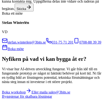
kunna kontakta mig. Uppgifterna delas inte vidare och raderas på
begäran.
Skicka
Boka ett möte
Stefan Winterlén
VD
stefan.winterlen@3bits.se
031-75 71 201
0708-88 39 39
Boka möte
Nyfiken på vad vi kan bygga åt er?
Vi visar hur AI-driven utveckling fungerar. Vi går från idé till en
fungerande prototyp av något ni faktiskt behöver på kort tid. Ni får
en tydlig bild av lösningens potential, tekniska förutsättningar och
nästa steg innan ni investerar i ett större projekt.
Boka workshop
Eller maila sales@3bits.se
Byggstenar för skalbara lösningar