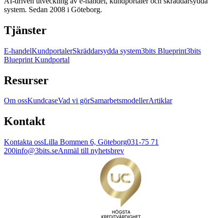
AI-driven utveckling av e-handel, kundportaler och skräddarsydda
system. Sedan 2008 i Göteborg.
Tjänster
E-handel
Kundportaler
Skräddarsydda system
3bits Blueprint
3bits
Blueprint Kundportal
Resurser
Om oss
Kundcase
Vad vi gör
Samarbetsmodeller
Artiklar
Kontakt
Kontakta oss
Lilla Bommen 6, Göteborg
031-75 71
200
info@3bits.se
Anmäl till nyhetsbrev