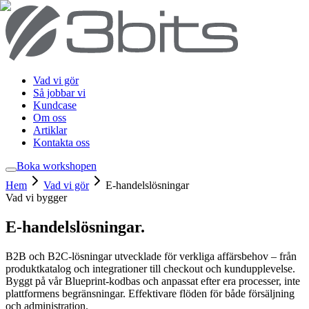
Vad vi gör
Så jobbar vi
Kundcase
Om oss
Artiklar
Kontakta oss
Boka workshop
en
Hem
Vad vi gör
E-handelslösningar
Vad vi bygger
E-handelslösningar
.
B2B och B2C-lösningar utvecklade för verkliga affärsbehov – från
produktkatalog och integrationer till checkout och kundupplevelse.
Byggt på vår Blueprint-kodbas och anpassat efter era processer, inte
plattformens begränsningar. Effektivare flöden för både försäljning
och administration.