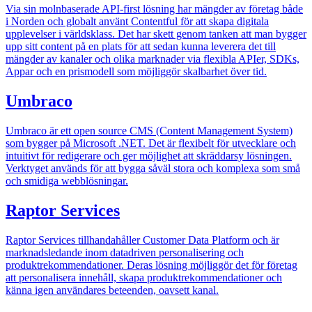
Via sin molnbaserade API-first lösning har mängder av företag både
i Norden och globalt använt Contentful för att skapa digitala
upplevelser i världsklass. Det har skett genom tanken att man bygger
upp sitt content på en plats för att sedan kunna leverera det till
mängder av kanaler och olika marknader via flexibla APIer, SDKs,
Appar och en prismodell som möjliggör skalbarhet över tid.
Umbraco
Umbraco är ett open source CMS (Content Management System)
som bygger på Microsoft .NET. Det är flexibelt för utvecklare och
intuitivt för redigerare och ger möjlighet att skräddarsy lösningen.
Verktyget används för att bygga såväl stora och komplexa som små
och smidiga webblösningar.
Raptor Services
Raptor Services tillhandahåller Customer Data Platform och är
marknadsledande inom datadriven personalisering och
produktrekommendationer. Deras lösning möjliggör det för företag
att personalisera innehåll, skapa produktrekommendationer och
känna igen användares beteenden, oavsett kanal.