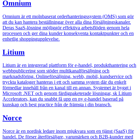
Omnium
Omnium är ett molnbaserat orderhanteringssystem (OMS) som gör
att du kan hantera beställningar över alla dina försäljningskanaler.
Deras SaaS-lösning möjliggör effektiva arbetsflöden genom hela
processen och ger dina kunder konsekventa kontaktpunkter och en
enhetlig shoppingupplevelse.
Litium
Litium är en integrerad plattform för e-handel, produkthantering och
webbpublicering som stöder multikanalförsäljning och
marknadsföring. Onlineförsäljning, webb, mobil, kundservice och
tryckta kataloger hanteras i ett och samma system där du enkelt
förmedlar innehåll från en kanal till en annan. Systemet är byggt i
Microsoft .NET och genom färdigpaketerade lösningar, sk Litium
Accelerators, kan du snabbt få upp en ny e-handel baserad på
kunskap och best practice från de främsta i din bransch.
Norce
Norce är en nordisk ledare inom mjukvara som en tjänst (SaaS) för
handel. De förser återförsäljare, varumärken och B2B-kunder med