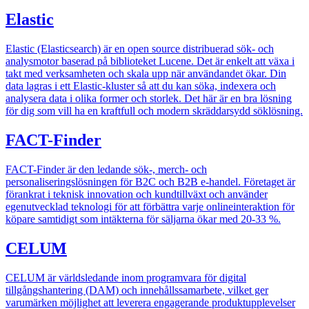
Elastic
Elastic (Elasticsearch) är en open source distribuerad sök- och
analysmotor baserad på biblioteket Lucene. Det är enkelt att växa i
takt med verksamheten och skala upp när användandet ökar. Din
data lagras i ett Elastic-kluster så att du kan söka, indexera och
analysera data i olika former och storlek. Det här är en bra lösning
för dig som vill ha en kraftfull och modern skräddarsydd söklösning.
FACT-Finder
FACT-Finder är den ledande sök-, merch- och
personaliseringslösningen för B2C och B2B e-handel. Företaget är
förankrat i teknisk innovation och kundtillväxt och använder
egenutvecklad teknologi för att förbättra varje onlineinteraktion för
köpare samtidigt som intäkterna för säljarna ökar med 20-33 %.
CELUM
CELUM är världsledande inom programvara för digital
tillgångshantering (DAM) och innehållssamarbete, vilket ger
varumärken möjlighet att leverera engagerande produktupplevelser