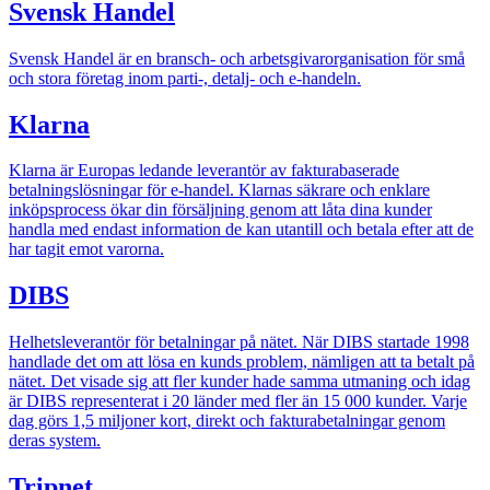
Svensk Handel
Svensk Handel är en bransch- och arbetsgivarorganisation för små
och stora företag inom parti-, detalj- och e-handeln.
Klarna
Klarna är Europas ledande leverantör av fakturabaserade
betalningslösningar för e-handel. Klarnas säkrare och enklare
inköpsprocess ökar din försäljning genom att låta dina kunder
handla med endast information de kan utantill och betala efter att de
har tagit emot varorna.
DIBS
Helhetsleverantör för betalningar på nätet. När DIBS startade 1998
handlade det om att lösa en kunds problem, nämligen att ta betalt på
nätet. Det visade sig att fler kunder hade samma utmaning och idag
är DIBS representerat i 20 länder med fler än 15 000 kunder. Varje
dag görs 1,5 miljoner kort, direkt och fakturabetalningar genom
deras system.
Tripnet