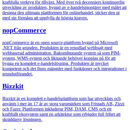
kraftfulla verktyg för tillväxt. Med över två decenniers kontinuerlig
utveckling av produkten, byggd av e-handelspionjärer med målet att
designa den ultimata plattformen för onlinehandel, sticker den ut
med sin förmåga att uppfylla de högsta kraven.
nopCommerce
nopCommerce är en open source-plattform byggd på Microsoft
.NET från grunden. Produkten är en renodlad webbsajt med
webbaserad administration. Bakomliggande system så som PIM-
system, WMS-system och liknande behöver kopplas på för att
bygga en komplett e-handelslösning. Produkten är mycket
kompetent och det finns mängder med funktioner och integrationer i
grundutförandet.
Bizzkit
Bizzkit är en komplett e-handelsplattform som har utvecklats och
använts i mer än 17 år av stora varumärken som Fristads AB, Zizzi
och Fazer. Plattformen inkluderar PIM, DAM, CMS och ett
kraftfullt ekosystem samt en arkitektur som erbjuder full frihet att
skräddarsy lösningen.