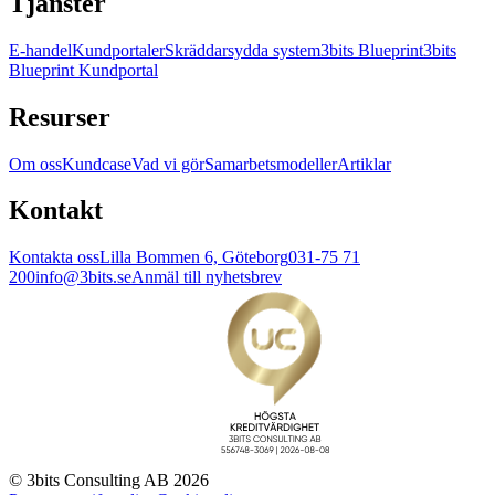
Tjänster
E-handel
Kundportaler
Skräddarsydda system
3bits Blueprint
3bits
Blueprint Kundportal
Resurser
Om oss
Kundcase
Vad vi gör
Samarbetsmodeller
Artiklar
Kontakt
Kontakta oss
Lilla Bommen 6, Göteborg
031-75 71
200
info@3bits.se
Anmäl till nyhetsbrev
© 3bits Consulting AB 2026