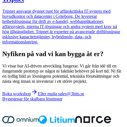
Tripnet ansvarar dygnet runt för affärskritiska IT-system med
huvudkontor och datacenter i Göteborg. De levererar
helhetslösningar för drift av e-handel, webbapplikationer,
affärssystem, interna IT-lösningar och andra system med krav på
hög tillgänglighet. Tripnet är experter på avancerade driftlösningar
inklusive kapacitetstjänster, hybridmoln, data- och
informationslagring.
Nyfiken på vad vi kan bygga åt er?
Vi visar hur AI-driven utveckling fungerar. Vi går från idé till en
fungerande prototyp av något ni faktiskt behöver på kort tid. Ni får
en tydlig bild av lösningens potential, tekniska förutsättningar och
nästa steg innan ni investerar i ett större projekt.
Boka workshop
Eller maila sales@3bits.se
Byggstenar för skalbara lösningar