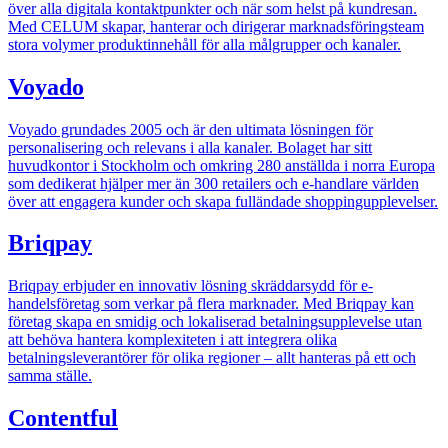
över alla digitala kontaktpunkter och när som helst på kundresan.
Med CELUM skapar, hanterar och dirigerar marknadsföringsteam
stora volymer produktinnehåll för alla målgrupper och kanaler.
Voyado
Voyado grundades 2005 och är den ultimata lösningen för
personalisering och relevans i alla kanaler. Bolaget har sitt
huvudkontor i Stockholm och omkring 280 anställda i norra Europa
som dedikerat hjälper mer än 300 retailers och e-handlare världen
över att engagera kunder och skapa fulländade shoppingupplevelser.
Briqpay
Briqpay erbjuder en innovativ lösning skräddarsydd för e-
handelsföretag som verkar på flera marknader. Med Briqpay kan
företag skapa en smidig och lokaliserad betalningsupplevelse utan
att behöva hantera komplexiteten i att integrera olika
betalningsleverantörer för olika regioner – allt hanteras på ett och
samma ställe.
Contentful