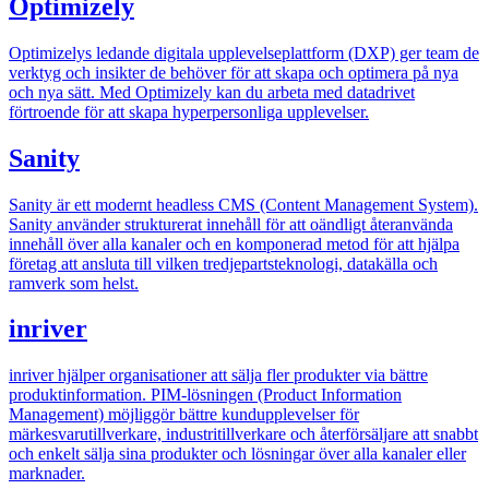
Optimizely
Optimizelys ledande digitala upplevelseplattform (DXP) ger team de
verktyg och insikter de behöver för att skapa och optimera på nya
och nya sätt. Med Optimizely kan du arbeta med datadrivet
förtroende för att skapa hyperpersonliga upplevelser.
Sanity
Sanity är ett modernt headless CMS (Content Management System).
Sanity använder strukturerat innehåll för att oändligt återanvända
innehåll över alla kanaler och en komponerad metod för att hjälpa
företag att ansluta till vilken tredjepartsteknologi, datakälla och
ramverk som helst.
inriver
inriver hjälper organisationer att sälja fler produkter via bättre
produktinformation. PIM-lösningen (Product Information
Management) möjliggör bättre kundupplevelser för
märkesvarutillverkare, industritillverkare och återförsäljare att snabbt
och enkelt sälja sina produkter och lösningar över alla kanaler eller
marknader.