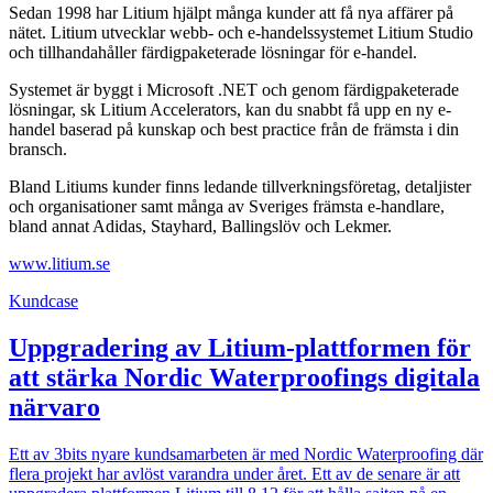
Sedan 1998 har Litium hjälpt många kunder att få nya affärer på
nätet. Litium utvecklar webb- och e-handelssystemet Litium Studio
och tillhandahåller färdigpaketerade lösningar för e-handel.
Systemet är byggt i Microsoft .NET och genom färdigpaketerade
lösningar, sk Litium Accelerators, kan du snabbt få upp en ny e-
handel baserad på kunskap och best practice från de främsta i din
bransch.
Bland Litiums kunder finns ledande tillverkningsföretag, detaljister
och organisationer samt många av Sveriges främsta e-handlare,
bland annat Adidas, Stayhard, Ballingslöv och Lekmer.
www.litium.se
Kundcase
Uppgradering av Litium-plattformen för
att stärka Nordic Waterproofings digitala
närvaro
Ett av 3bits nyare kundsamarbeten är med Nordic Waterproofing där
flera projekt har avlöst varandra under året. Ett av de senare är att