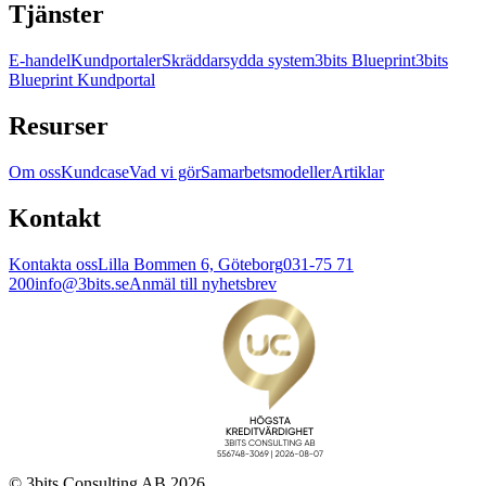
Tjänster
E-handel
Kundportaler
Skräddarsydda system
3bits Blueprint
3bits
Blueprint Kundportal
Resurser
Om oss
Kundcase
Vad vi gör
Samarbetsmodeller
Artiklar
Kontakt
Kontakta oss
Lilla Bommen 6, Göteborg
031-75 71
200
info@3bits.se
Anmäl till nyhetsbrev
© 3bits Consulting AB 2026