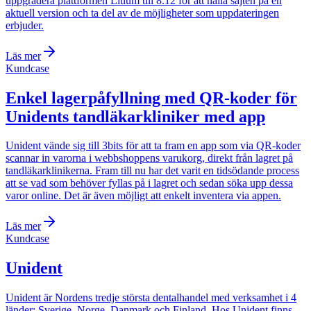
uppgradera plattformen Litium till 8.12 för att hålla sajten på en
aktuell version och ta del av de möjligheter som uppdateringen
erbjuder.
Läs mer
Kundcase
Enkel lagerpåfyllning med QR-koder för
Unidents tandläkarkliniker med app
Unident vände sig till 3bits för att ta fram en app som via QR-koder
scannar in varorna i webbshoppens varukorg, direkt från lagret på
tandläkarklinikerna. Fram till nu har det varit en tidsödande process
att se vad som behöver fyllas på i lagret och sedan söka upp dessa
varor online. Det är även möjligt att enkelt inventera via appen.
Läs mer
Kundcase
Unident
Unident är Nordens tredje största dentalhandel med verksamhet i 4
länder: Sverige, Norge, Danmark och Finland. Hos Unident finns