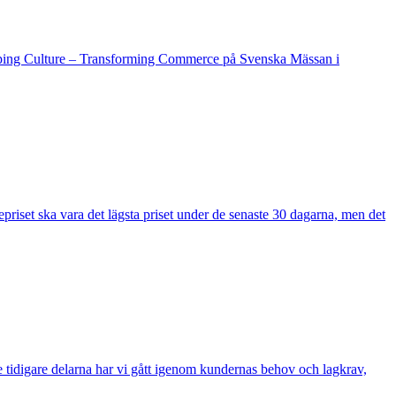
haping Culture – Transforming Commerce på Svenska Mässan i
iset ska vara det lägsta priset under de senaste 30 dagarna, men det
 de tidigare delarna har vi gått igenom kundernas behov och lagkrav,