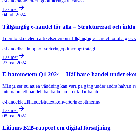
e-handel
konvertering
optimering
strategi
seo
Läs mer
04 juli 2024
Tillgänglig e-handel för alla – Strukturerad och inkl
I den första delen i artikelserien om Tillgänglig e-handel för alla gi
e-handel
betalning
konvertering
optimering
strategi
Läs mer
27 maj 2024
E-barometern Q1 2024 – Hållbar e-handel under eko
Många ser nu att en vändning kan vara på gång under andra halvan a
internationell handel, hållbarhet och cirkulär handel.
e-handel
detaljhandel
strategi
konvertering
optimering
Läs mer
08 maj 2024
Litiums B2B-rapport om digital försäljning