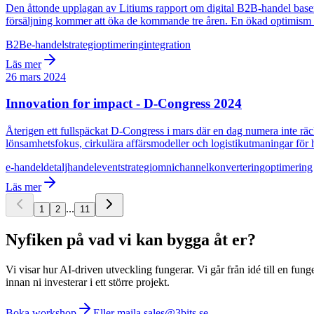
Den åttonde upplagan av Litiums rapport om digital B2B-handel basera
försäljning kommer att öka de kommande tre åren. En ökad optimism 
B2B
e-handel
strategi
optimering
integration
Läs mer
26 mars 2024
Innovation for impact - D-Congress 2024
Återigen ett fullspäckat D-Congress i mars där en dag numera inte räc
lönsamhetsfokus, cirkulära affärsmodeller och logistikutmaningar för
e-handel
detaljhandel
event
strategi
omnichannel
konvertering
optimering
Läs mer
...
1
2
11
Nyfiken på vad vi kan bygga åt er?
Vi visar hur AI-driven utveckling fungerar. Vi går från idé till en fung
innan ni investerar i ett större projekt.
Boka workshop
Eller maila sales@3bits.se