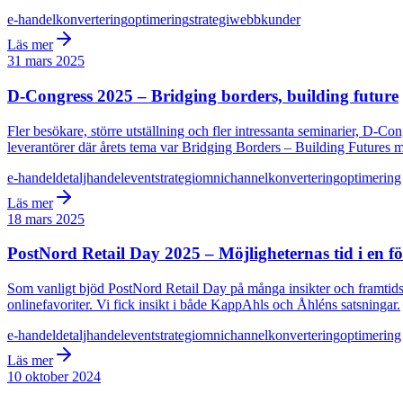
e-handel
konvertering
optimering
strategi
webb
kunder
Läs mer
31 mars 2025
D-Congress 2025 – Bridging borders, building future
Fler besökare, större utställning och fler intressanta seminarier, D-Co
leverantörer där årets tema var Bridging Borders – Building Futures m
e-handel
detaljhandel
event
strategi
omnichannel
konvertering
optimering
Läs mer
18 mars 2025
PostNord Retail Day 2025 – Möjligheternas tid i en f
Som vanligt bjöd PostNord Retail Day på många insikter och framtid
onlinefavoriter. Vi fick insikt i både KappAhls och Åhléns satsningar.
e-handel
detaljhandel
event
strategi
omnichannel
konvertering
optimering
Läs mer
10 oktober 2024