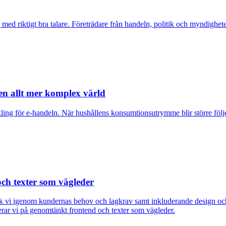
d riktigt bra talare. Företrädare från handeln, politik och myndigheter 
 en allt mer komplex värld
eckling för e-handeln. När hushållens konsumtionsutrymme blir större 
och texter som vägleder
a gick vi igenom kundernas behov och lagkrav samt inkluderande design o
kuserar vi på genomtänkt frontend och texter som vägleder.