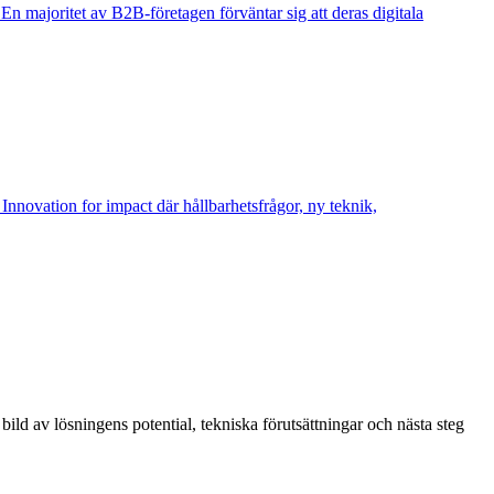
n majoritet av B2B-företagen förväntar sig att deras digitala
nnovation for impact där hållbarhetsfrågor, ny teknik,
 bild av lösningens potential, tekniska förutsättningar och nästa steg