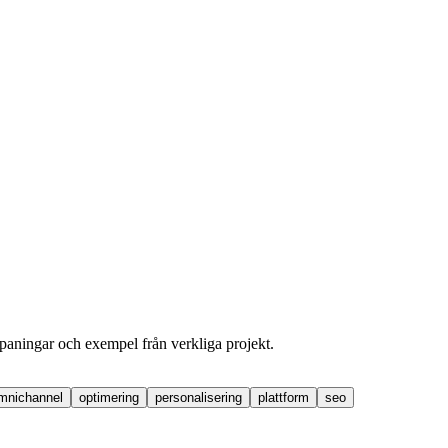
dspaningar och exempel från verkliga projekt.
mnichannel
optimering
personalisering
plattform
seo