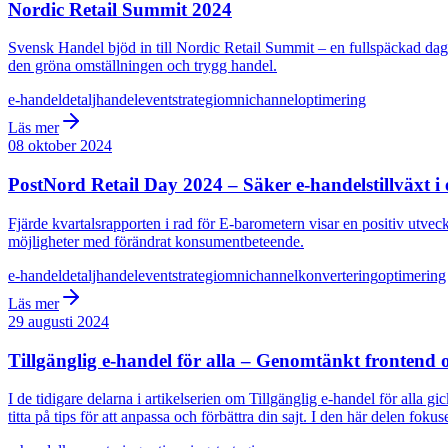
Nordic Retail Summit 2024
Svensk Handel bjöd in till Nordic Retail Summit – en fullspäckad dag me
den gröna omställningen och trygg handel.
e-handel
detaljhandel
event
strategi
omnichannel
optimering
Läs mer
08 oktober 2024
PostNord Retail Day 2024 – Säker e-handelstillväxt i
Fjärde kvartalsrapporten i rad för E-barometern visar en positiv utv
möjligheter med förändrat konsumentbeteende.
e-handel
detaljhandel
event
strategi
omnichannel
konvertering
optimering
Läs mer
29 augusti 2024
Tillgänglig e-handel för alla – Genomtänkt frontend 
I de tidigare delarna i artikelserien om Tillgänglig e-handel för all
titta på tips för att anpassa och förbättra din sajt. I den här delen fo