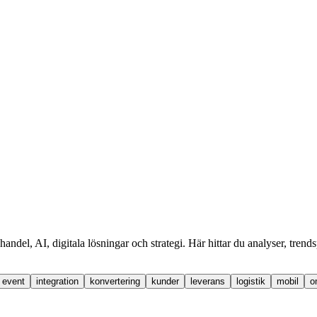
handel, AI, digitala lösningar och strategi. Här hittar du analyser, tren
event
integration
konvertering
kunder
leverans
logistik
mobil
o