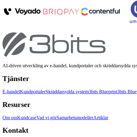
AI-driven utveckling av e-handel, kundportaler och skräddarsydda s
Tjänster
E-handel
Kundportaler
Skräddarsydda system
3bits Blueprint
3bits Blue
Resurser
Om oss
Kundcase
Vad vi gör
Samarbetsmodeller
Artiklar
Kontakt