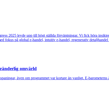
ngress 2025 levde upp till högt ställda förväntningar. Vi fick höra insik
ed fokus på global e-handel, intuitiv e-handel, regenerativ detaljhandel
öränderlig omvärld
sspaningar, även om programmet var kortare än vanligt. E-barometerns