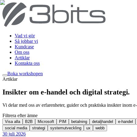
Vad vi gör
Så jobbar vi
Kundcase
Om oss
Artiklar
Kontakta oss
Boka workshop
en
Artiklar
Insikter om e-handel och digital strategi
.
Vi delar med oss av erfarenheter, guider och praktiska insikter inom e-
Filtrera efter ämne
Visa alla
B2B
Microsoft
PIM
betalning
detaljhandel
e-handel
social media
strategi
systemutveckling
ux
webb
30 juli 2026