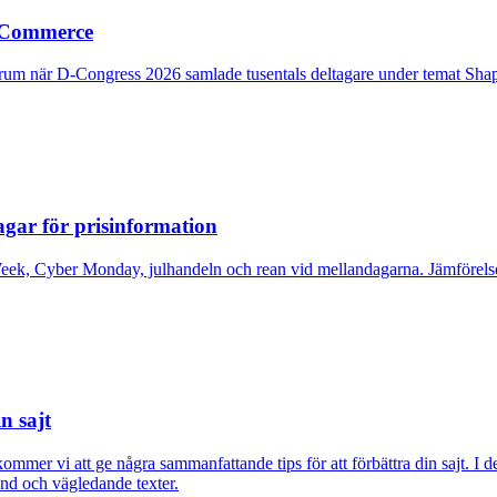
g Commerce
trum när D-Congress 2026 samlade tusentals deltagare under temat S
lagar för prisinformation
eek, Cyber Monday, julhandeln och rean vid mellandagarna. Jämförelsepr
n sajt
 kommer vi att ge några sammanfattande tips för att förbättra din sajt. I
nd och vägledande texter.