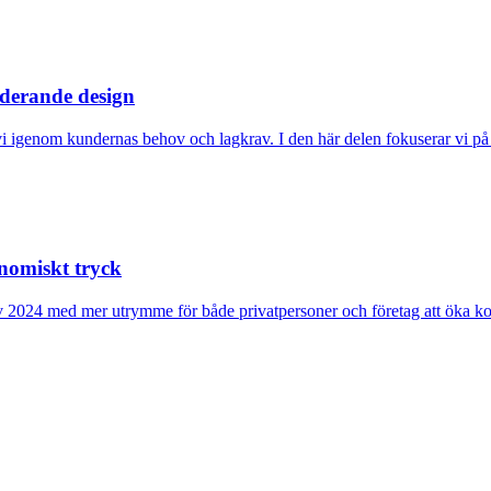
uderande design
ck vi igenom kundernas behov och lagkrav. I den här delen fokuserar vi p
nomiskt tryck
v 2024 med mer utrymme för både privatpersoner och företag att öka k