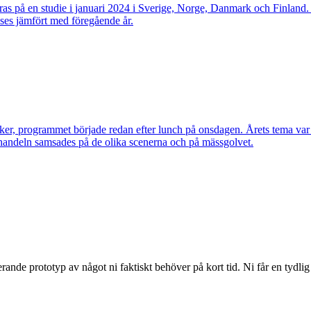
s på en studie i januari 2024 i Sverige, Norge, Danmark och Finland. E
ses jämfört med föregående år.
ker, programmet började redan efter lunch på onsdagen. Årets tema var I
 handeln samsades på de olika scenerna och på mässgolvet.
erande prototyp av något ni faktiskt behöver på kort tid. Ni får en tydlig