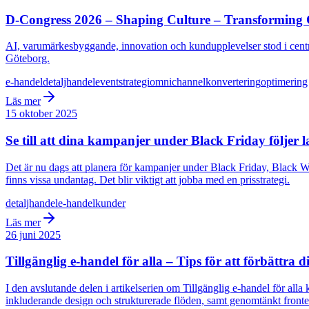
D-Congress 2026 – Shaping Culture – Transformin
AI, varumärkesbyggande, innovation och kundupplevelser stod i cen
Göteborg.
e-handel
detaljhandel
event
strategi
omnichannel
konvertering
optimering
Läs mer
15 oktober 2025
Se till att dina kampanjer under Black Friday följer 
Det är nu dags att planera för kampanjer under Black Friday, Black W
finns vissa undantag. Det blir viktigt att jobba med en prisstrategi.
detaljhandel
e-handel
kunder
Läs mer
26 juni 2025
Tillgänglig e-handel för alla – Tips för att förbättra di
I den avslutande delen i artikelserien om Tillgänglig e-handel för alla
inkluderande design och strukturerade flöden, samt genomtänkt fronte