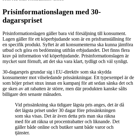
Prisinformationslagen med 30-
dagarspriset
Prisinformationslagen gäller bara vid försäljning till konsument.
Lagen gäller för ett köperbjudande som är en prisframställning för
en specifik produkt. Syftet är att konsumenterna ska kunna jämföra
utbud och göra en bedömning utifrån erbjudandet. Det finns flera
krav på information vid köperbjudande. Prisinformationslagen är
mycket sunt förnuft, att det ska vara klart, tydligt och väl synligt.
30-dagarspris grundar sig i EU-direktiv som ska skydda
konsumenter mot vilseledande prissänkningar. Ett typexempel är de
som höjer priset strax innan en kampanj för att sedan sänka det och
ge sken av att rabatten är större, men där produkten kanske sålts
billigare den senaste månaden.
Vid prissänkning ska tidigare lägsta pris anges, det är då
det lägsta priset under 30 dagar före prissänkningen
som ska visas. Det är även detta pris man ska räkna
med för att räkna ut procentrabatter och liknande. Det
gäller både online och butiker samt både varor och
tjänster.