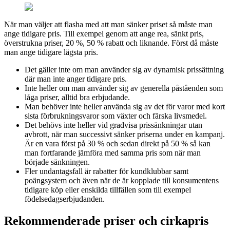
När man väljer att flasha med att man sänker priset så måste man
ange tidigare pris. Till exempel genom att ange rea, sänkt pris,
överstrukna priser, 20 %, 50 % rabatt och liknande. Först då måste
man ange tidigare lägsta pris.
Det gäller inte om man använder sig av dynamisk prissättning
där man inte anger tidigare pris.
Inte heller om man använder sig av generella påståenden som
låga priser, alltid bra erbjudande.
Man behöver inte heller använda sig av det för varor med kort
sista förbrukningsvaror som växter och färska livsmedel.
Det behövs inte heller vid gradvisa prissänkningar utan
avbrott, när man successivt sänker priserna under en kampanj.
Är en vara först på 30 % och sedan direkt på 50 % så kan
man fortfarande jämföra med samma pris som när man
började sänkningen.
Fler undantagsfall är rabatter för kundklubbar samt
poängsystem och även när de är kopplade till konsumentens
tidigare köp eller enskilda tillfällen som till exempel
födelsedagserbjudanden.
Rekommenderade priser och cirkapris