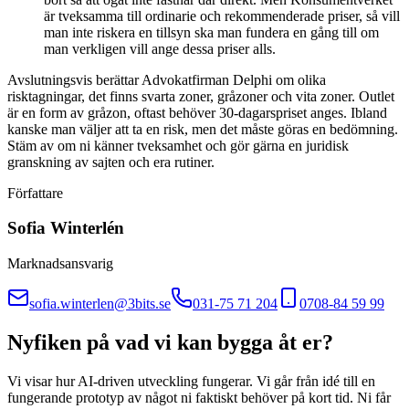
är tveksamma till ordinarie och rekommenderade priser, så vill
man inte riskera en tillsyn ska man fundera en gång till om
man verkligen vill ange dessa priser alls.
Avslutningsvis berättar Advokatfirman Delphi om olika
risktagningar, det finns svarta zoner, gråzoner och vita zoner. Outlet
är en form av gråzon, oftast behöver 30-dagarspriset anges. Ibland
kanske man väljer att ta en risk, men det måste göras en bedömning.
Stäm av om ni känner tveksamhet och gör gärna en juridisk
granskning av sajten och era rutiner.
Författare
Sofia Winterlén
Marknadsansvarig
sofia.winterlen@3bits.se
031-75 71 204
0708-84 59 99
Nyfiken på vad vi kan bygga åt er?
Vi visar hur AI-driven utveckling fungerar. Vi går från idé till en
fungerande prototyp av något ni faktiskt behöver på kort tid. Ni får