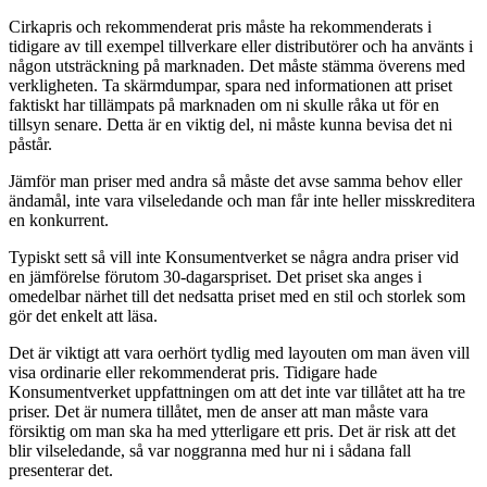
Cirkapris och rekommenderat pris måste ha rekommenderats i
tidigare av till exempel tillverkare eller distributörer och ha använts i
någon utsträckning på marknaden. Det måste stämma överens med
verkligheten. Ta skärmdumpar, spara ned informationen att priset
faktiskt har tillämpats på marknaden om ni skulle råka ut för en
tillsyn senare. Detta är en viktig del, ni måste kunna bevisa det ni
påstår.
Jämför man priser med andra så måste det avse samma behov eller
ändamål, inte vara vilseledande och man får inte heller misskreditera
en konkurrent.
Typiskt sett så vill inte Konsumentverket se några andra priser vid
en jämförelse förutom 30-dagarspriset. Det priset ska anges i
omedelbar närhet till det nedsatta priset med en stil och storlek som
gör det enkelt att läsa.
Det är viktigt att vara oerhört tydlig med layouten om man även vill
visa ordinarie eller rekommenderat pris. Tidigare hade
Konsumentverket uppfattningen om att det inte var tillåtet att ha tre
priser. Det är numera tillåtet, men de anser att man måste vara
försiktig om man ska ha med ytterligare ett pris. Det är risk att det
blir vilseledande, så var noggranna med hur ni i sådana fall
presenterar det.