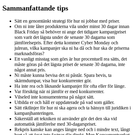
Sammanfattande tips
Sätt en genomtänkt strategi för hur ni jobbar med priser.
Om ni inte låter produkterna vila under minst 30 dagar innan
Black Friday så behöver ni ange det tidigare kampanjpriset
som varit det lägsta under de senaste 30 dagarna som
jämförelsepris. Efter detta kommer Cyber Monday och
julrean, vilka kampanjer ska ni ha då och hur ska de priserna
marknadsföras?
Ett vanligt misstag som görs är hur procentuell rea sätts, det
måste göras på det lägsta priset de senaste 30 dagarna, inte
något annat pris.
Ni måste kunna bevisa det ni påstår. Spara bevis, ta
skärmdumpar, visa hur konkurrenter gör.
Ha inte rea och liknande kampanjer för ofta eller för länge.
Var försiktig när ni jämför er med konkurrenter.
Vilseled inte konsumenterna på något sätt.
Utbilda er och håll er uppdaterade på vad som gäller.
Sätt riktlinjer för hur ni ska agera och ta hänsyn till juridiken i
kampanjhanteringen.
Säkerställ att tekniken ni använder gör det den ska vid
automatisk jämförelse med 30-dagarspriset.
Rekpris kanske kan anges längre ned och i mindre text, långt
bort så att ögat inte fastnar där direkt. Men Konsumentverket