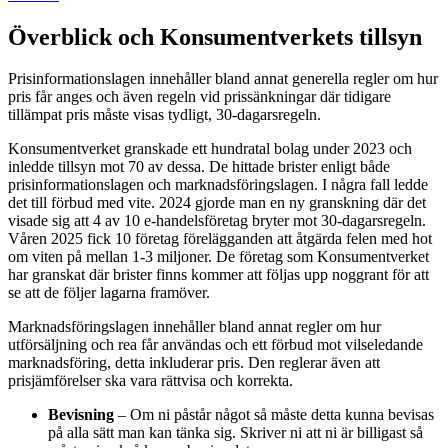
Överblick och Konsumentverkets tillsyn
Prisinformationslagen innehåller bland annat generella regler om hur
pris får anges och även regeln vid prissänkningar där tidigare
tillämpat pris måste visas tydligt, 30-dagarsregeln.
Konsumentverket granskade ett hundratal bolag under 2023 och
inledde tillsyn mot 70 av dessa. De hittade brister enligt både
prisinformationslagen och marknadsföringslagen. I några fall ledde
det till förbud med vite. 2024 gjorde man en ny granskning där det
visade sig att 4 av 10 e-handelsföretag bryter mot 30-dagarsregeln.
Våren 2025 fick 10 företag förelägganden att åtgärda felen med hot
om viten på mellan 1-3 miljoner. De företag som Konsumentverket
har granskat där brister finns kommer att följas upp noggrant för att
se att de följer lagarna framöver.
Marknadsföringslagen innehåller bland annat regler om hur
utförsäljning och rea får användas och ett förbud mot vilseledande
marknadsföring, detta inkluderar pris. Den reglerar även att
prisjämförelser ska vara rättvisa och korrekta.
Bevisning
– Om ni påstår något så måste detta kunna bevisas
på alla sätt man kan tänka sig. Skriver ni att ni är billigast så