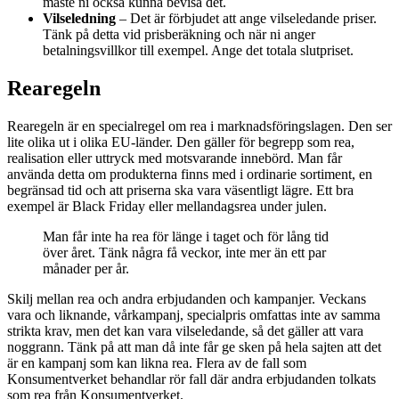
måste ni också kunna bevisa det.
Vilseledning
– Det är förbjudet att ange vilseledande priser.
Tänk på detta vid prisberäkning och när ni anger
betalningsvillkor till exempel. Ange det totala slutpriset.
Rearegeln
Rearegeln är en specialregel om rea i marknadsföringslagen. Den ser
lite olika ut i olika EU-länder. Den gäller för begrepp som rea,
realisation eller uttryck med motsvarande innebörd. Man får
använda detta om produkterna finns med i ordinarie sortiment, en
begränsad tid och att priserna ska vara väsentligt lägre. Ett bra
exempel är Black Friday eller mellandagsrea under julen.
Man får inte ha rea för länge i taget och för lång tid
över året. Tänk några få veckor, inte mer än ett par
månader per år.
Skilj mellan rea och andra erbjudanden och kampanjer. Veckans
vara och liknande, vårkampanj, specialpris omfattas inte av samma
strikta krav, men det kan vara vilseledande, så det gäller att vara
noggrann. Tänk på att man då inte får ge sken på hela sajten att det
är en kampanj som kan likna rea. Flera av de fall som
Konsumentverket behandlar rör fall där andra erbjudanden tolkats
som rea från Konsumentverket.