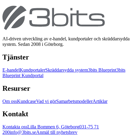
AI-driven utveckling av e-handel, kundportaler och skräddarsydda
system. Sedan 2008 i Göteborg.
Tjänster
E-handel
Kundportaler
Skräddarsydda system
3bits Blueprint
3bits
Blueprint Kundportal
Resurser
Om oss
Kundcase
Vad vi gör
Samarbetsmodeller
Artiklar
Kontakt
Kontakta oss
Lilla Bommen 6, Göteborg
031-75 71
200
info@3bits.se
Anmäl till nyhetsbrev