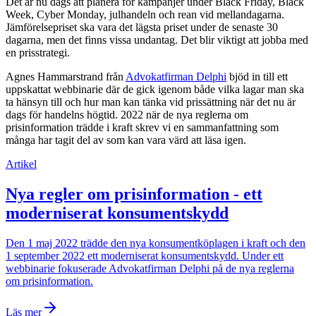
Det är nu dags att planera för kampanjer under Black Friday, Black
Week, Cyber Monday, julhandeln och rean vid mellandagarna.
Jämförelsepriset ska vara det lägsta priset under de senaste 30
dagarna, men det finns vissa undantag. Det blir viktigt att jobba med
en prisstrategi.
Agnes Hammarstrand från
Advokatfirman Delphi
bjöd in till ett
uppskattat webbinarie där de gick igenom både vilka lagar man ska
ta hänsyn till och hur man kan tänka vid prissättning när det nu är
dags för handelns högtid. 2022 när de nya reglerna om
prisinformation trädde i kraft skrev vi en sammanfattning som
många har tagit del av som kan vara värd att läsa igen.
Artikel
Nya regler om prisinformation - ett
moderniserat konsumentskydd
Den 1 maj 2022 trädde den nya konsumentköplagen i kraft och den
1 september 2022 ett moderniserat konsumentskydd. Under ett
webbinarie fokuserade Advokatfirman Delphi på de nya reglerna
om prisinformation.
Läs mer