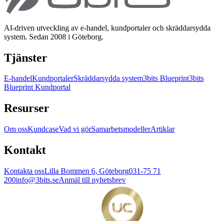
AI-driven utveckling av e-handel, kundportaler och skräddarsydda
system. Sedan 2008 i Göteborg.
Tjänster
E-handel
Kundportaler
Skräddarsydda system
3bits Blueprint
3bits
Blueprint Kundportal
Resurser
Om oss
Kundcase
Vad vi gör
Samarbetsmodeller
Artiklar
Kontakt
Kontakta oss
Lilla Bommen 6, Göteborg
031-75 71
200
info@3bits.se
Anmäl till nyhetsbrev