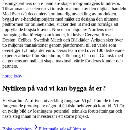
lösningspartners och e-handlare skapa morgondagens kundresor.
Tillsammans accelererar vi transformationen av den digitala handeln.
Med över två decenniers kontinuerlig utveckling av produkten,
byggd av e-handelspionjärer med målet att designa den ultimata
plattformen för onlinehandel, sticker den ut med sin förmåga att
uppfylla de högsta kraven. Norce har några av Nordens mest
framgångsrika företag som kunder, inklusive Cervera, Royal
Design, Cellbes, Swedish Match och Blåkläder. Årligen sker över
tio miljoner transaktioner genom plattformen, till ett värde som
överstiger 1,3 miljarder euro. Deras team med över 100 dedikerade
experter arbetar från Stockholm, Göteborg, Oslo och Gdansk med
ett gemensamt mål, att skapa maximalt värde för deras kunder och
partners.
norce.io/sv
Nyfiken på vad vi kan bygga åt er?
Vi visar hur AI-driven utveckling fungerar. Vi går från idé till en
fungerande prototyp av något ni faktiskt behöver på kort tid. Ni får
en tydlig bild av lösningens potential, tekniska förutsättningar och
nästa steg innan ni investerar i ett större projekt.
Boka workshop
Eller maila sales@3bits.se