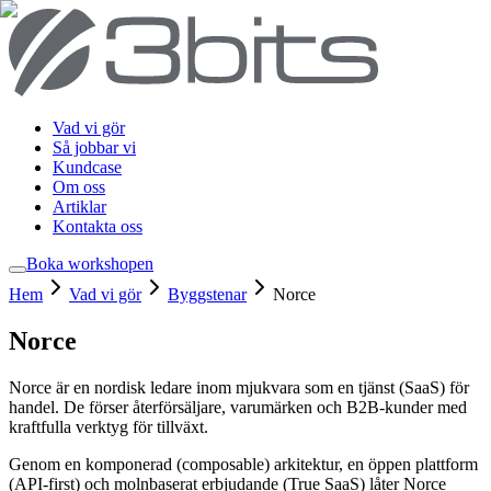
Vad vi gör
Så jobbar vi
Kundcase
Om oss
Artiklar
Kontakta oss
Boka workshop
en
Hem
Vad vi gör
Byggstenar
Norce
Norce
Norce är en nordisk ledare inom mjukvara som en tjänst (SaaS) för
handel. De förser återförsäljare, varumärken och B2B-kunder med
kraftfulla verktyg för tillväxt.
Genom en komponerad (composable) arkitektur, en öppen plattform
(API-first) och molnbaserat erbjudande (True SaaS) låter Norce