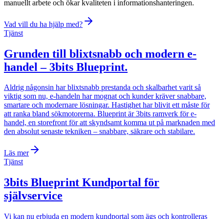
manuellt arbete och ökar kvaliteten i informationshanteringen.
Vad vill du ha hjälp med?
Tjänst
Grunden till blixtsnabb och modern e-
handel – 3bits Blueprint
.
Aldrig någonsin har blixtsnabb prestanda och skalbarhet varit så
viktig som nu, e-handeln har mognat och kunder kräver snabbare,
smartare och modernare lösningar. Hastighet har blivit ett måste för
att ranka bland sökmotorerna. Blueprint är 3bits ramverk för e-
handel, en storefront för att skyndsamt komma ut på marknaden med
den absolut senaste tekniken – snabbare, säkrare och stabilare.
Läs mer
Tjänst
3bits Blueprint Kundportal för
självservice
Vi kan nu erbjuda en modern kundportal som ägs och kontrolleras