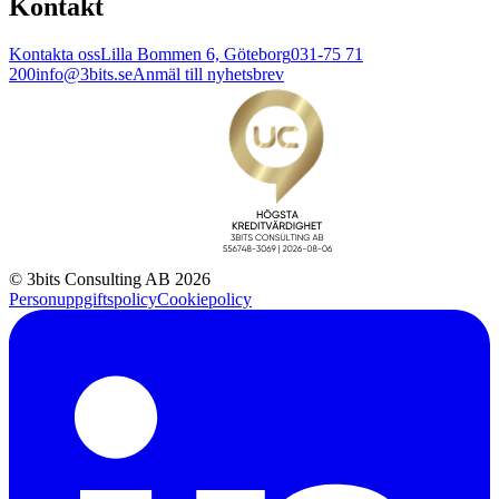
Kontakt
Kontakta oss
Lilla Bommen 6, Göteborg
031-75 71
200
info@3bits.se
Anmäl till nyhetsbrev
© 3bits Consulting AB 2026
Personuppgiftspolicy
Cookiepolicy