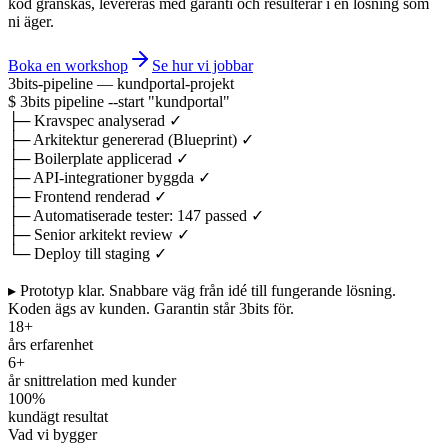
kod granskas, levereras med garanti och resulterar i en lösning som
ni äger.
Boka en workshop
Se hur vi jobbar
3bits-pipeline — kundportal-projekt
$
3bits pipeline
--start
"kundportal"
├─
Kravspec analyserad
✓
├─
Arkitektur genererad (Blueprint)
✓
├─
Boilerplate applicerad
✓
├─
API-integrationer byggda
✓
├─
Frontend renderad
✓
├─
Automatiserade tester: 147 passed
✓
├─
Senior arkitekt review
✓
└─
Deploy till staging
✓
▸ Prototyp klar.
Snabbare väg från idé till fungerande lösning.
Koden ägs av kunden. Garantin står 3bits för.
18+
års erfarenhet
6+
år snittrelation med kunder
100%
kundägt resultat
Vad vi bygger