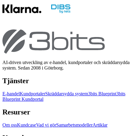
AI-driven utveckling av e-handel, kundportaler och skräddarsydda
system. Sedan 2008 i Göteborg.
Tjänster
E-handel
Kundportaler
Skräddarsydda system
3bits Blueprint
3bits
Blueprint Kundportal
Resurser
Om oss
Kundcase
Vad vi gör
Samarbetsmodeller
Artiklar