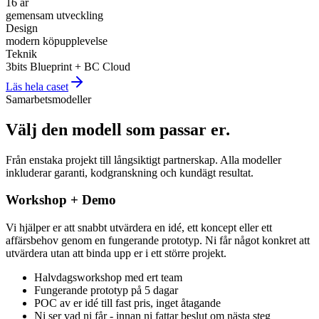
16 år
gemensam utveckling
Design
modern köpupplevelse
Teknik
3bits Blueprint + BC Cloud
Läs hela caset
Samarbetsmodeller
Välj den modell som passar er
.
Från enstaka projekt till långsiktigt partnerskap. Alla modeller
inkluderar garanti, kodgranskning och kundägt resultat.
Workshop + Demo
Vi hjälper er att snabbt utvärdera en idé, ett koncept eller ett
affärsbehov genom en fungerande prototyp. Ni får något konkret att
utvärdera utan att binda upp er i ett större projekt.
Halvdagsworkshop med ert team
Fungerande prototyp på 5 dagar
POC av er idé till fast pris, inget åtagande
Ni ser vad ni får - innan ni fattar beslut om nästa steg