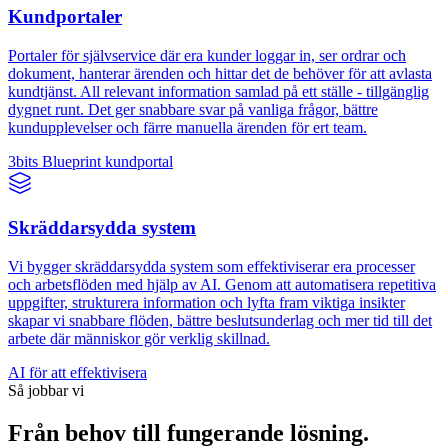
Kundportaler
Portaler för självservice där era kunder loggar in, ser ordrar och
dokument, hanterar ärenden och hittar det de behöver för att avlasta
kundtjänst. All relevant information samlad på ett ställe - tillgänglig
dygnet runt. Det ger snabbare svar på vanliga frågor, bättre
kundupplevelser och färre manuella ärenden för ert team.
3bits Blueprint kundportal
Skräddarsydda system
Vi bygger skräddarsydda system som effektiviserar era processer
och arbetsflöden med hjälp av AI. Genom att automatisera repetitiva
uppgifter, strukturera information och lyfta fram viktiga insikter
skapar vi snabbare flöden, bättre beslutsunderlag och mer tid till det
arbete där människor gör verklig skillnad.
AI för att effektivisera
Så jobbar vi
Från behov till fungerande lösning.