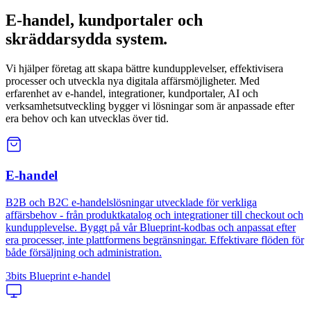
E-handel, kundportaler och
skräddarsydda system
.
Vi hjälper företag att skapa bättre kundupplevelser, effektivisera
processer och utveckla nya digitala affärsmöjligheter. Med
erfarenhet av e-handel, integrationer, kundportaler, AI och
verksamhetsutveckling bygger vi lösningar som är anpassade efter
era behov och kan utvecklas över tid.
E-handel
B2B och B2C e-handelslösningar utvecklade för verkliga
affärsbehov - från produktkatalog och integrationer till checkout och
kundupplevelse. Byggt på vår Blueprint-kodbas och anpassat efter
era processer, inte plattformens begränsningar. Effektivare flöden för
både försäljning och administration.
3bits Blueprint e-handel