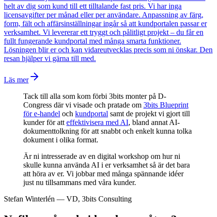
helt av dig som kund till ett tilltalande fast pris. Vi har inga
licensavgifter per månad eller per användare. Anpassning av färg,
form, fält och affärsinställningar ingår så att kundportalen passar er
verksamhet. Vi levererar ett tryggt och pålitligt projekt – du får en
fullt fungerande kundportal med många smarta funktioner.
Lösningen blir er och kan vidareutvecklas precis som ni önskar. Den
resan hjälper vi gärna till med.
Läs mer
Tack till alla som kom förbi 3bits monter på D-
Congress där vi visade och pratade om
3bits Blueprint
för e-handel
och
kundportal
samt de projekt vi gjort till
kunder för att
effektivisera med AI
, bland annat AI-
dokumenttolkning för att snabbt och enkelt kunna tolka
dokument i olika format.
Är ni intresserade av en digital workshop om hur ni
skulle kunna använda AI i er verksamhet så är det bara
att höra av er. Vi jobbar med många spännande idéer
just nu tillsammans med våra kunder.
Stefan Winterlén
—
VD, 3bits Consulting