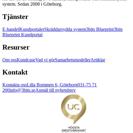
system. Sedan 2008 i Göteborg.
Tjänster
E-handel
Kundportaler
Skräddarsydda system
3bits Blueprint
3bits
Blueprint Kundportal
Resurser
Om oss
Kundcase
Vad vi gör
Samarbetsmodeller
Artiklar
Kontakt
Kontakta oss
Lilla Bommen 6, Göteborg
031-75 71
200
info@3bits.se
Anmäl till nyhetsbrev