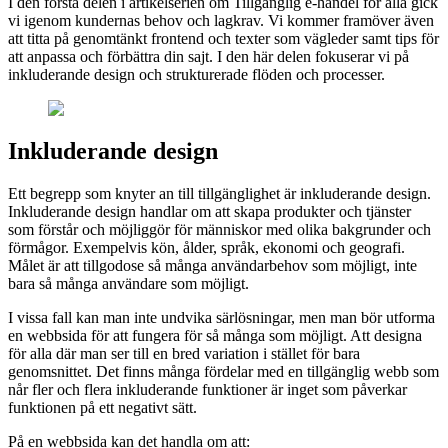
I den första delen i artikelserien om Tillgänglig e-handel för alla gick
vi igenom kundernas behov och lagkrav. Vi kommer framöver även
att titta på genomtänkt frontend och texter som vägleder samt tips för
att anpassa och förbättra din sajt. I den här delen fokuserar vi på
inkluderande design och strukturerade flöden och processer.
Inkluderande design
Ett begrepp som knyter an till tillgänglighet är inkluderande design.
Inkluderande design handlar om att skapa produkter och tjänster
som förstår och möjliggör för människor med olika bakgrunder och
förmågor. Exempelvis kön, ålder, språk, ekonomi och geografi.
Målet är att tillgodose så många användarbehov som möjligt, inte
bara så många användare som möjligt.
I vissa fall kan man inte undvika särlösningar, men man bör utforma
en webbsida för att fungera för så många som möjligt. Att designa
för alla där man ser till en bred variation i stället för bara
genomsnittet. Det finns många fördelar med en tillgänglig webb som
når fler och flera inkluderande funktioner är inget som påverkar
funktionen på ett negativt sätt.
På en webbsida kan det handla om att: