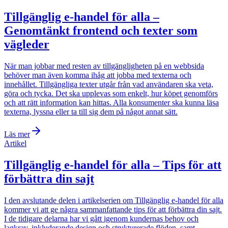
Tillgänglig e-handel för alla –
Genomtänkt frontend och texter som
vägleder
När man jobbar med resten av tillgängligheten på en webbsida
behöver man även komma ihåg att jobba med texterna och
innehållet. Tillgängliga texter utgår från vad användaren ska veta,
göra och tycka. Det ska upplevas som enkelt, hur köpet genomförs
och att rätt information kan hittas. Alla konsumenter ska kunna läsa
texterna, lyssna eller ta till sig dem på något annat sätt.
Läs mer
Artikel
Tillgänglig e-handel för alla – Tips för att
förbättra din sajt
I den avslutande delen i artikelserien om Tillgänglig e-handel för alla
kommer vi att ge några sammanfattande tips för att förbättra din sajt.
I de tidigare delarna har vi gått igenom kundernas behov och
lagkrav, inkluderande design och strukturerade flöden, samt