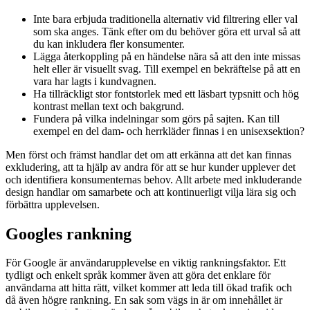
Inte bara erbjuda traditionella alternativ vid filtrering eller val
som ska anges. Tänk efter om du behöver göra ett urval så att
du kan inkludera fler konsumenter.
Lägga återkoppling på en händelse nära så att den inte missas
helt eller är visuellt svag. Till exempel en bekräftelse på att en
vara har lagts i kundvagnen.
Ha tillräckligt stor fontstorlek med ett läsbart typsnitt och hög
kontrast mellan text och bakgrund.
Fundera på vilka indelningar som görs på sajten. Kan till
exempel en del dam- och herrkläder finnas i en unisexsektion?
Men först och främst handlar det om att erkänna att det kan finnas
exkludering, att ta hjälp av andra för att se hur kunder upplever det
och identifiera konsumenternas behov. Allt arbete med inkluderande
design handlar om samarbete och att kontinuerligt vilja lära sig och
förbättra upplevelsen.
Googles rankning
För Google är användarupplevelse en viktig rankningsfaktor. Ett
tydligt och enkelt språk kommer även att göra det enklare för
användarna att hitta rätt, vilket kommer att leda till ökad trafik och
då även högre rankning. En sak som vägs in är om innehållet är