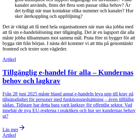
kanaler används, finns det flera som passar olika behov? Är
det tydligt när man kontaktar olika nummer och kanaler? Hur
sker återkoppling och uppföljning?
Det är viktigt att få med hela organisationen när man ska jobba med
att få sin e-handelslösning mer tillgänglig. Det är en lagsport där alla
måste jobba tillsammans mot samma mål. Prata före ni bygger för att
bygga rätt från början. I nästa del kommer vi att titta på genomtänkt
frontend och texter som vägleder.
Artikel
Tillgänglig e-handel för alla – Kundernas
behov och lagkrav
Från 28 juni 2025 måste bland annat e-handeln leva upp till krav på
tillgänglighet för personer med funktionsnedsättning – även tillfällig
sådan. Tidigare har detta bara varit lagkrav för offentlig sektor. Vad
innebär de nya EU-reglerna i praktiken och hur ser kundernas behov
ut?
Läs mer
Artikel