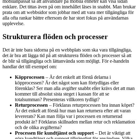
mobilanpassat så att användare på mobila enheter kan visa sidan
enklare. Det tittas även på om innehållet läses in snabbt. Man brukar
prata om att webbsidor som jobbar med att vara mer tillgängliga för
alla ofta rankar bättre eftersom de har stort fokus på användarnas
upplevelse.
Strukturera flöden och processer
Det är inte bara sidorna på en webbplats som ska vara tillgängliga,
det är bra att lägga tid på att strukturera flöden och processer så att
de blir så tillgängliga och lättanvända som möjligt. För e-handeln
handlar det till exempel om:
Köpprocessen
– Är det enkelt att förstå delarna i
köpprocessen? Är det något som kan förtydligas eller
förenklas? Ser man alla avgifter snabbt eller krävs det att man
kommer till absolut sista steget i kassan för att se
totalsumman? Presenteras villkoren tydligt?
Returprocessen
– Förklaras returprocessen bra innan köpet?
Är det enkelt att förstå hur man kan returnera efter att varan
levererats? Kan man följa var i processen en returnerad
produkt är? Förklaras skillnaden mellan retur och reklamation
och de olika avgifterna?
Processen för kundtjänst och support
– Det är viktigt att
göra kundtjänst och support tillgängligt för användare. Vilka