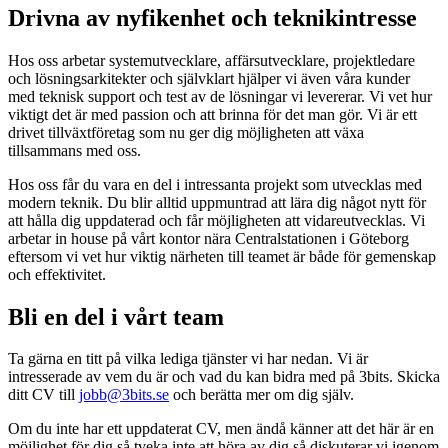
Drivna av nyfikenhet och teknikintresse
Hos oss arbetar systemutvecklare, affärsutvecklare, projektledare
och lösningsarkitekter och självklart hjälper vi även våra kunder
med teknisk support och test av de lösningar vi levererar. Vi vet hur
viktigt det är med passion och att brinna för det man gör. Vi är ett
drivet tillväxtföretag som nu ger dig möjligheten att växa
tillsammans med oss.
Hos oss får du vara en del i intressanta projekt som utvecklas med
modern teknik. Du blir alltid uppmuntrad att lära dig något nytt för
att hålla dig uppdaterad och får möjligheten att vidareutvecklas. Vi
arbetar in house på vårt kontor nära Centralstationen i Göteborg
eftersom vi vet hur viktig närheten till teamet är både för gemenskap
och effektivitet.
Bli en del i vårt team
Ta gärna en titt på vilka lediga tjänster vi har nedan. Vi är
intresserade av vem du är och vad du kan bidra med på 3bits. Skicka
ditt CV till
jobb@3bits.se
och berätta mer om dig själv.
Om du inte har ett uppdaterat CV, men ändå känner att det här är en
möjlighet för dig så tveka inte att höra av dig så diskuterar vi igenom