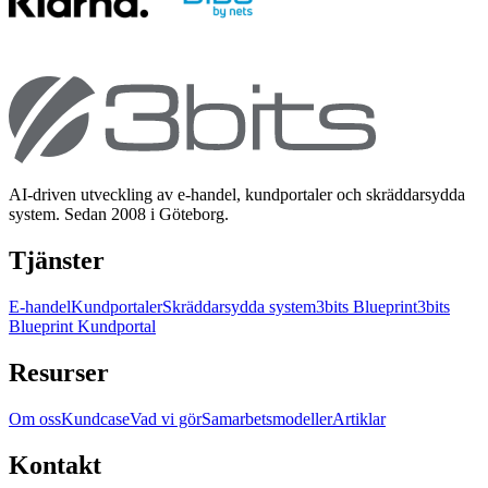
AI-driven utveckling av e-handel, kundportaler och skräddarsydda
system. Sedan 2008 i Göteborg.
Tjänster
E-handel
Kundportaler
Skräddarsydda system
3bits Blueprint
3bits
Blueprint Kundportal
Resurser
Om oss
Kundcase
Vad vi gör
Samarbetsmodeller
Artiklar
Kontakt