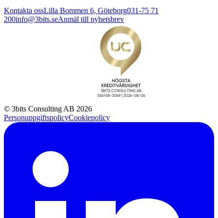
Kontakta oss
Lilla Bommen 6, Göteborg
031-75 71
200
info@3bits.se
Anmäl till nyhetsbrev
© 3bits Consulting AB 2026
Personuppgiftspolicy
Cookiepolicy