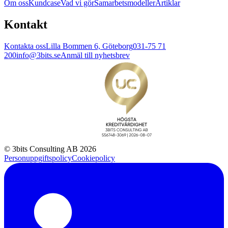
Om oss
Kundcase
Vad vi gör
Samarbetsmodeller
Artiklar
Kontakt
Kontakta oss
Lilla Bommen 6, Göteborg
031-75 71
200
info@3bits.se
Anmäl till nyhetsbrev
© 3bits Consulting AB 2026
Personuppgiftspolicy
Cookiepolicy