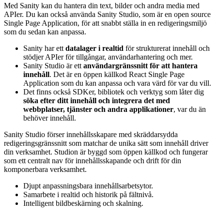
Med Sanity kan du hantera din text, bilder och andra media med
APIer. Du kan också använda Sanity Studio, som är en open source
Single Page Application, för att snabbt ställa in en redigeringsmiljö
som du sedan kan anpassa.
Sanity har ett
datalager i realtid
för strukturerat innehåll och
stödjer APIer för tillgångar, användarhantering och mer.
Sanity Studio är ett
användargränssnitt för att hantera
innehåll
. Det är en öppen källkod React Single Page
Application som du kan anpassa och vara värd för var du vill.
Det finns också SDKer, bibliotek och verktyg som låter dig
söka efter ditt innehåll och integrera det med
webbplatser, tjänster och andra applikationer
, var du än
behöver innehåll.
Sanity Studio förser innehållsskapare med skräddarsydda
redigeringsgränssnitt som matchar de unika sätt som innehåll driver
din verksamhet. Studion är byggd som öppen källkod och fungerar
som ett centralt nav för innehållsskapande och drift för din
komponerbara verksamhet.
Djupt anpassningsbara innehållsarbetsytor.
Samarbete i realtid och historik på fältnivå.
Intelligent bildbeskärning och skalning.