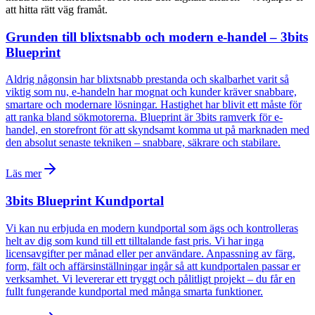
att hitta rätt väg framåt.
Grunden till blixtsnabb och modern e-handel – 3bits
Blueprint
Aldrig någonsin har blixtsnabb prestanda och skalbarhet varit så
viktig som nu, e-handeln har mognat och kunder kräver snabbare,
smartare och modernare lösningar. Hastighet har blivit ett måste för
att ranka bland sökmotorerna. Blueprint är 3bits ramverk för e-
handel, en storefront för att skyndsamt komma ut på marknaden med
den absolut senaste tekniken – snabbare, säkrare och stabilare.
Läs mer
3bits Blueprint Kundportal
Vi kan nu erbjuda en modern kundportal som ägs och kontrolleras
helt av dig som kund till ett tilltalande fast pris. Vi har inga
licensavgifter per månad eller per användare. Anpassning av färg,
form, fält och affärsinställningar ingår så att kundportalen passar er
verksamhet. Vi levererar ett tryggt och pålitligt projekt – du får en
fullt fungerande kundportal med många smarta funktioner.