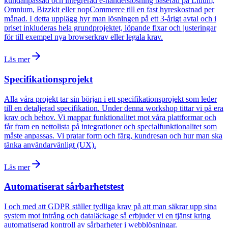
kundanpassad och integrerad e-handelslösning baserad på Litium,
Omnium, Bizzkit eller nopCommerce till en fast hyreskostnad per
månad. I detta upplägg hyr man lösningen på ett 3-årigt avtal och i
priset inkluderas hela grundprojektet, löpande fixar och justeringar
för till exempel nya browserkrav eller legala krav.
Läs mer
Specifikationsprojekt
Alla våra projekt tar sin början i ett specifikationsprojekt som leder
till en detaljerad specifikation. Under denna workshop tittar vi på era
krav och behov. Vi mappar funktionalitet mot våra plattformar och
får fram en nettolista på integrationer och specialfunktionalitet som
måste anpassas. Vi pratar form och färg, kundresan och hur man ska
tänka användarvänligt (UX).
Läs mer
Automatiserat sårbarhetstest
I och med att GDPR ställer tydliga krav på att man säkrar upp sina
system mot intrång och dataläckage så erbjuder vi en tjänst kring
automatiserad kontroll av sårbarheter i webblösningar.