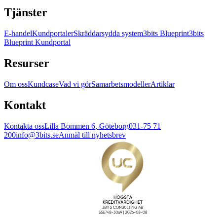
Tjänster
E-handel
Kundportaler
Skräddarsydda system
3bits Blueprint
3bits
Blueprint Kundportal
Resurser
Om oss
Kundcase
Vad vi gör
Samarbetsmodeller
Artiklar
Kontakt
Kontakta oss
Lilla Bommen 6, Göteborg
031-75 71
200
info@3bits.se
Anmäl till nyhetsbrev