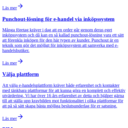
Läs mer
Punchout-lösning för e-handel via inköpssystem
Många företag kräver i dag att en order går genom deras eget
inköpssystem och då kan en så kallad punchout-lösning vara ett sätt
att förenkla inköpen för den här typen av kunder. Punchout är en
teknik som gör det möjligt för inköpssystem att samverka med e-
handelsbutiker.
Läs mer
Välja plattform
Att välja e-handelsplattform kräver både erfarenhet och kontakter
med tänkbara plattformar för att kunna göra en komplett och effektiv
utvärdering. Vi har över 16 års erfarenhet av detta och hjälper gärna
till att ställa upp kravbilden mot funktionalitet i olika plattformar för
att på så sätt skapa bästa möjliga beslutsunderlag för er satsning.
Läs mer