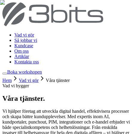
Vad vi gör
Så jobbar vi
Kundcase
Om oss
Artiklar
Kontakta oss
Boka workshop
en
Hem
Vad vi gör
Våra tjänster
Vad vi bygger
Våra tjänster
.
Vi hjälper företag att utveckla digital handel, effektivisera processer
och skapa bättre kundupplevelser. Med expertis inom AI,
kundportaler, punchout, PIM, integrationer och e-handel erbjuder vi
både specialistkompetens och helhetslösningar. Från enskilda
insatser till helhetsansvar för hela den digitala affären – vi hjälper er