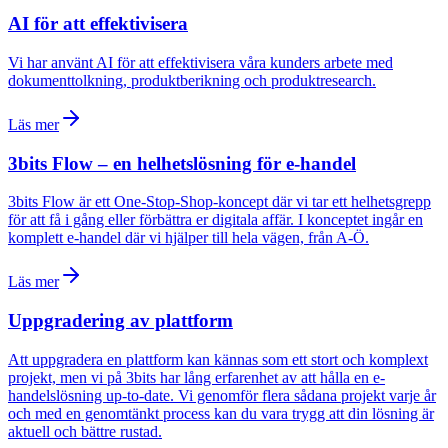
AI för att effektivisera
Vi har använt AI för att effektivisera våra kunders arbete med
dokumenttolkning, produktberikning och produktresearch.
Läs mer
3bits Flow – en helhetslösning för e-handel
3bits Flow är ett One-Stop-Shop-koncept där vi tar ett helhetsgrepp
för att få i gång eller förbättra er digitala affär. I konceptet ingår en
komplett e-handel där vi hjälper till hela vägen, från A-Ö.
Läs mer
Uppgradering av plattform
Att uppgradera en plattform kan kännas som ett stort och komplext
projekt, men vi på 3bits har lång erfarenhet av att hålla en e-
handelslösning up-to-date. Vi genomför flera sådana projekt varje år
och med en genomtänkt process kan du vara trygg att din lösning är
aktuell och bättre rustad.