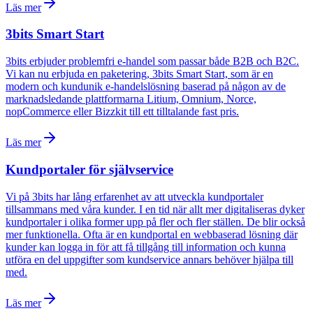
Läs mer
3bits Smart Start
3bits erbjuder problemfri e-handel som passar både B2B och B2C.
Vi kan nu erbjuda en paketering, 3bits Smart Start, som är en
modern och kundunik e-handelslösning baserad på någon av de
marknadsledande plattformarna Litium, Omnium, Norce,
nopCommerce eller Bizzkit till ett tilltalande fast pris.
Läs mer
Kundportaler för självservice
Vi på 3bits har lång erfarenhet av att utveckla kundportaler
tillsammans med våra kunder. I en tid när allt mer digitaliseras dyker
kundportaler i olika former upp på fler och fler ställen. De blir också
mer funktionella. Ofta är en kundportal en webbaserad lösning där
kunder kan logga in för att få tillgång till information och kunna
utföra en del uppgifter som kundservice annars behöver hjälpa till
med.
Läs mer