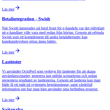
Läs mer
Betalintegration - Swish
När Swish lanserades på bred front för e-handeln var det självklart
att e-handlare ville vara med redan från början. Genom att erbjuda
Swish som ett komplement till andra betalalternativ kan
kundupplevelsen göras ännu bättre.
Läs mer
Lasttester
Vi använder OctoPerf som verktyg för lasttester för att skapa
användarscenarier, generera last utifrån scenarierna och sedan
presentera resultatet av lasttesterna. Genom att lasttesta kan man
både få ett mått på systemets begränsningar, samt värdefull
information om hur man bäst använder sina befintliga resurser.
Läs mer
Sajtanalys