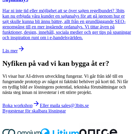
Har ni inte tid eller möjlighet att se över sajten regelbundet? 3bits
kan nu erbjuda våra kunder en sajtanalys för att gå igenom hur er
sajt skulle kunna bli ännu bättre, allt från en grundläggande SEO-
genomgång till en mer ingående ordanalys. Vi tittar även på
funktioner, design, innehåll, sociala medier och ger tips på spaningar
och inspiration runt om i e-handelsvärlden.
Läs mer
Nyfiken på vad vi kan bygga åt er?
Vi visar hur AI-driven utveckling fungerar. Vi går från idé till en
fungerande prototyp av något ni faktiskt behöver på kort tid. Ni får
en tydlig bild av lösningens potential, tekniska förutsättningar och
nästa steg innan ni investerar i ett större projekt.
Boka workshop
Eller maila sales@3bits.se
Byggstenar för skalbara lösningar