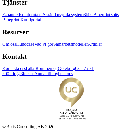
Tjänster
E-handel
Kundportaler
Skräddarsydda system
3bits Blueprint
3bits
Blueprint Kundportal
Resurser
Om oss
Kundcase
Vad vi gör
Samarbetsmodeller
Artiklar
Kontakt
Kontakta oss
Lilla Bommen 6, Göteborg
031-75 71
200
info@3bits.se
Anmäl till nyhetsbrev
© 3bits Consulting AB 2026