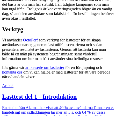
det bästa är om man har statistik från tidigare kampanjer som man
kan utgå ifrån. Troligtvis är konverteringsgraden högre än en vanlig
dag, så andelen användare som faktiskt slutför beställningen behöver
även ökas i testfallet.
Verktyg
Vi använder
OctoPerf
som verktyg för lasttester för att skapa
användarscenarier, generera last utifrån scenarierna och sedan
presentera resultatet av lasttesterna. Genom att lasttesta kan man
både få ett mått på systemets begränsningar, samt värdefull
information om hur man bäst använder sina befintliga resurser.
Läs gärna vår
artikelserie om lasttester
för en fördjupning och
kontakta oss
om vi kan hjälpa er med lasttester för att vara beredda
när e-handeln växer.
Artikel
Lasttest del 1 - Introduktion
En studie från Akamai har visat att 40 % av användarna lämnar en e-
handelssajt om sidladdningen tar mer än 3 s, och 64 % av dessa