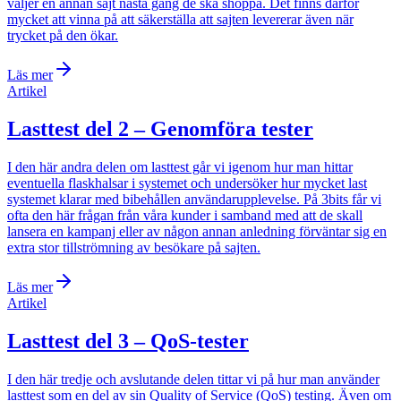
väljer en annan sajt nästa gång de ska shoppa. Det finns därför
mycket att vinna på att säkerställa att sajten levererar även när
trycket på den ökar.
Läs mer
Artikel
Lasttest del 2 – Genomföra tester
I den här andra delen om lasttest går vi igenom hur man hittar
eventuella flaskhalsar i systemet och undersöker hur mycket last
systemet klarar med bibehållen användarupplevelse. På 3bits får vi
ofta den här frågan från våra kunder i samband med att de skall
lansera en kampanj eller av någon annan anledning förväntar sig en
extra stor tillströmning av besökare på sajten.
Läs mer
Artikel
Lasttest del 3 – QoS-tester
I den här tredje och avslutande delen tittar vi på hur man använder
lasttest som en del av sin Quality of Service (QoS) testing. Även om