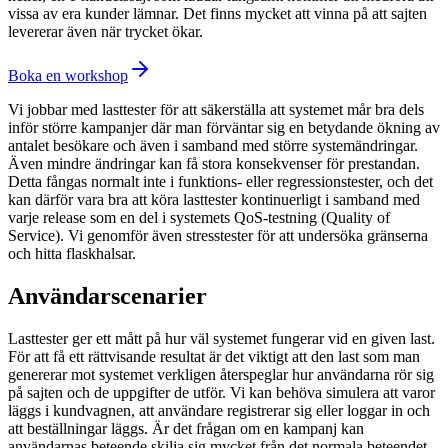
vissa av era kunder lämnar. Det finns mycket att vinna på att sajten
levererar även när trycket ökar.
Boka en workshop
Vi jobbar med lasttester för att säkerställa att systemet mår bra dels
inför större kampanjer där man förväntar sig en betydande ökning av
antalet besökare och även i samband med större systemändringar.
Även mindre ändringar kan få stora konsekvenser för prestandan.
Detta fångas normalt inte i funktions- eller regressionstester, och det
kan därför vara bra att köra lasttester kontinuerligt i samband med
varje release som en del i systemets QoS-testning (Quality of
Service). Vi genomför även stresstester för att undersöka gränserna
och hitta flaskhalsar.
Användarscenarier
Lasttester ger ett mått på hur väl systemet fungerar vid en given last.
För att få ett rättvisande resultat är det viktigt att den last som man
genererar mot systemet verkligen återspeglar hur användarna rör sig
på sajten och de uppgifter de utför. Vi kan behöva simulera att varor
läggs i kundvagnen, att användare registrerar sig eller loggar in och
att beställningar läggs. Är det frågan om en kampanj kan
användarnas beteende skilja sig mycket från det normala beteendet,