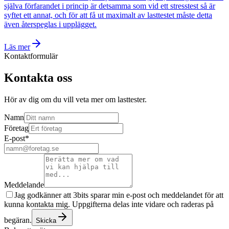
själva förfarandet i princip är detsamma som vid ett stresstest så är
syftet ett annat, och för att få ut maximalt av lasttestet måste detta
även återspeglas i upplägget.
Läs mer
Kontaktformulär
Kontakta oss
Hör av dig om du vill veta mer om lasttester.
Namn
Företag
E-post
*
Meddelande
Jag godkänner att 3bits sparar min e-post och meddelandet för att
kunna kontakta mig. Uppgifterna delas inte vidare och raderas på
begäran.
Skicka