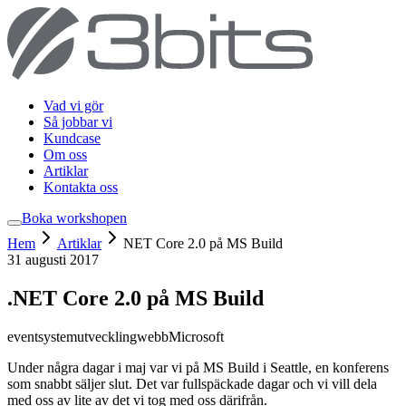
Vad vi gör
Så jobbar vi
Kundcase
Om oss
Artiklar
Kontakta oss
Boka workshop
en
Hem
Artiklar
NET Core 2.0 på MS Build
31 augusti 2017
.NET Core 2.0 på MS Build
event
systemutveckling
webb
Microsoft
Under några dagar i maj var vi på MS Build i Seattle, en konferens
som snabbt säljer slut. Det var fullspäckade dagar och vi vill dela
med oss av lite av det vi tog med oss därifrån.