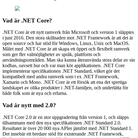
Vad är .NET Core?
.NET Core är ett nytt ramverk från Microsoft och version 1 släpptes
i juni 2016. Den stora skillnaden mot .NET Framework är att det är
open source och har stöd för Windows, Linux, Unix och MacOS.
Målet med .NET Core är att skapa ett öppet och flexibelt ramverk
som ger fler valmöjligheter av språk, plattform och
användningsområden. Man ska kunna återanvända stora delar av sin
kodbas, oavsett hur och var man kör applikationen. .NET Core
implementerar specifikationen .NET Standard, vilket gör det
kompatibelt med andra ramverk som t ex .NET Framework,
Xamarin och Mono. .NET Core är ett försök att ena det spretiga
landskapet av olika produkter i .NET-familjen, och underlätta för
både folk som är nya och erfarna.
Vad är nytt med 2.0?
.NET Core 2.0 är en stor uppgradering från version 1, och släpps
tillsammans med den nya specifikationen .NET Standard 2.0.
Resultatet är över 20 000 nya APIer jämfört med .NET Standard 1.
Det innebär ett bredare stöd för existerande .NET Framework,