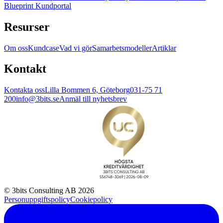
Blueprint Kundportal
Resurser
Om oss
Kundcase
Vad vi gör
Samarbetsmodeller
Artiklar
Kontakt
Kontakta oss
Lilla Bommen 6, Göteborg
031-75 71
200
info@3bits.se
Anmäl till nyhetsbrev
© 3bits Consulting AB 2026
Personuppgiftspolicy
Cookiepolicy