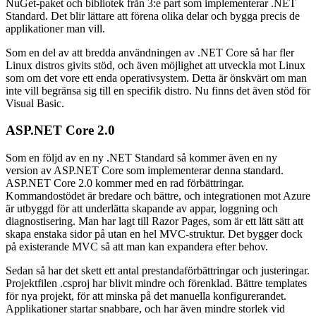
NuGet-paket och bibliotek från 3:e part som implementerar .NET
Standard. Det blir lättare att förena olika delar och bygga precis de
applikationer man vill.
Som en del av att bredda användningen av .NET Core så har fler
Linux distros givits stöd, och även möjlighet att utveckla mot Linux
som om det vore ett enda operativsystem. Detta är önskvärt om man
inte vill begränsa sig till en specifik distro. Nu finns det även stöd för
Visual Basic.
ASP.NET Core 2.0
Som en följd av en ny .NET Standard så kommer även en ny
version av ASP.NET Core som implementerar denna standard.
ASP.NET Core 2.0 kommer med en rad förbättringar.
Kommandostödet är bredare och bättre, och integrationen mot Azure
är utbyggd för att underlätta skapande av appar, loggning och
diagnostisering. Man har lagt till Razor Pages, som är ett lätt sätt att
skapa enstaka sidor på utan en hel MVC-struktur. Det bygger dock
på existerande MVC så att man kan expandera efter behov.
Sedan så har det skett ett antal prestandaförbättringar och justeringar.
Projektfilen .csproj har blivit mindre och förenklad. Bättre templates
för nya projekt, för att minska på det manuella konfigurerandet.
Applikationer startar snabbare, och har även mindre storlek vid