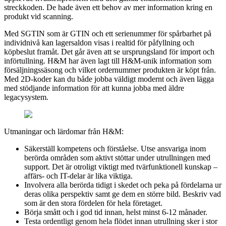
streckkoden. De hade även ett behov av mer information kring en
produkt vid scanning.
Med SGTIN som är GTIN och ett serienummer för spårbarhet på
individnivå kan lagersaldon visas i realtid för påfyllning och
köpbeslut framåt. Det går även att se ursprungsland för import och
införtullning. H&M har även lagt till H&M-unik information som
försäljningssäsong och vilket ordernummer produkten är köpt från.
Med 2D-koder kan du både jobba väldigt modernt och även lägga
med stödjande information för att kunna jobba med äldre
legacysystem.
Utmaningar och lärdomar från H&M:
Säkerställ kompetens och förståelse. Utse ansvariga inom
berörda områden som aktivt stöttar under utrullningen med
support. Det är otroligt viktigt med tvärfunktionell kunskap –
affärs- och IT-delar är lika viktiga.
Involvera alla berörda tidigt i skedet och peka på fördelarna ur
deras olika perspektiv samt ge dem en större bild. Beskriv vad
som är den stora fördelen för hela företaget.
Börja smått och i god tid innan, helst minst 6-12 månader.
Testa ordentligt genom hela flödet innan utrullning sker i stor