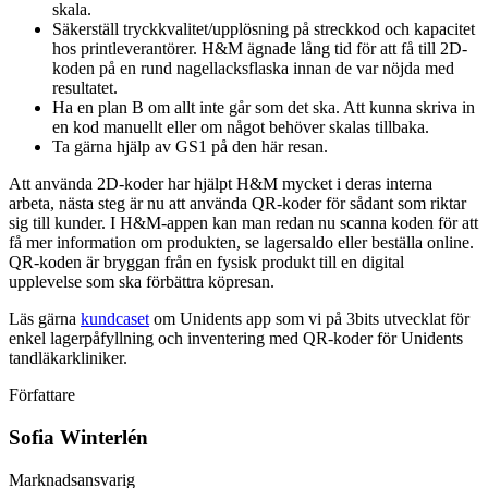
skala.
Säkerställ tryckkvalitet/upplösning på streckkod och kapacitet
hos printleverantörer. H&M ägnade lång tid för att få till 2D-
koden på en rund nagellacksflaska innan de var nöjda med
resultatet.
Ha en plan B om allt inte går som det ska. Att kunna skriva in
en kod manuellt eller om något behöver skalas tillbaka.
Ta gärna hjälp av GS1 på den här resan.
Att använda 2D-koder har hjälpt H&M mycket i deras interna
arbeta, nästa steg är nu att använda QR-koder för sådant som riktar
sig till kunder. I H&M-appen kan man redan nu scanna koden för att
få mer information om produkten, se lagersaldo eller beställa online.
QR-koden är bryggan från en fysisk produkt till en digital
upplevelse som ska förbättra köpresan.​
Läs gärna
kundcaset
om Unidents app som vi på 3bits utvecklat för
enkel lagerpåfyllning och inventering med QR-koder för Unidents
tandläkarkliniker.
Författare
Sofia Winterlén
Marknadsansvarig