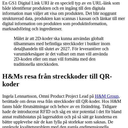
En GS1 Digital Link URI är en speciell typ av en URL-länk som
både identifierar produkten och en ingång till den digitala
information man väljer att visa om produkten. Det blir noggrant
strukturerad data, produkten kan scannas i kassan och länkar till mer
digital information om produkten som produktinformation,
marknadsföring och ingredienser.
Målet är att 2D-koder ska kunna användas globalt
tillsammans med befintliga streckkoder i butiker inom
detaljhandeln till slutet av 2027. För leverantörer och
varumärkesägare är det valbart om man vill använda
2D-koden eller om man vill fortsätta med den
traditionella streckkoden.
H&Ms resa från streckkoder till QR-
koder
Ingela Lennartsson, Omni Product Project Lead på
H&M Group
,
berättade om deras resa från streckkoder till QR-koder. Hos H&M
fanns både förutsättningar och behov av en förändring. Tidigare
hade de introducerat RFID och såg en stor potential i det för bland
annat realtidsstatus på lagersaldon och på så sätt ge kunderna en
bättre upplevelse när de kan fylla på storlekar som saknas. De
upplevde kvalitetsproblem med den gamla endimensionella