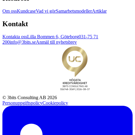
Om oss
Kundcase
Vad vi gör
Samarbetsmodeller
Artiklar
Kontakt
Kontakta oss
Lilla Bommen 6, Göteborg
031-75 71
200
info@3bits.se
Anmäl till nyhetsbrev
© 3bits Consulting AB 2026
Personuppgiftspolicy
Cookiepolicy