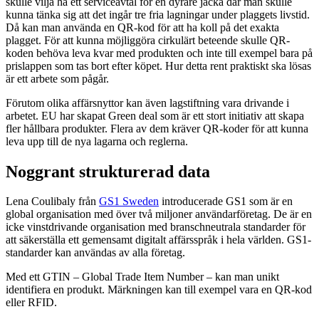
skulle vilja ha ett serviceavtal för en dyrare jacka där man skulle
kunna tänka sig att det ingår tre fria lagningar under plaggets livstid.
Då kan man använda en QR-kod för att ha koll på det exakta
plagget. För att kunna möjliggöra cirkulärt beteende skulle QR-
koden behöva leva kvar med produkten och inte till exempel bara på
prislappen som tas bort efter köpet. Hur detta rent praktiskt ska lösas
är ett arbete som pågår.
Förutom olika affärsnyttor kan även lagstiftning vara drivande i
arbetet. EU har skapat Green deal som är ett stort initiativ att skapa
fler hållbara produkter. Flera av dem kräver QR-koder för att kunna
leva upp till de nya lagarna och reglerna.
Noggrant strukturerad data
Lena Coulibaly från
GS1 Sweden
introducerade GS1 som är en
global organisation med över två miljoner användarföretag. De är en
icke vinstdrivande organisation med branschneutrala standarder för
att säkerställa ett gemensamt digitalt affärsspråk i hela världen. GS1-
standarder kan användas av alla företag.
Med ett GTIN – Global Trade Item Number – kan man unikt
identifiera en produkt. Märkningen kan till exempel vara en QR-kod
eller RFID.