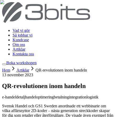
Vad vi gör
Så jobbar vi
Kundcase
Om oss
Artiklar
Kontakta oss
Boka workshop
en
Hem
Artiklar
QR-revolutionen inom handeln
13 november 2023
QR-revolutionen inom handeln
e-handel
detaljhandel
optimering
betalning
integration
logistik
Svensk Handel och GS1 Sweden anordnade ett webbinarie om
vilka affärsnyttor 2D-koder – nästa generation streckkoder skapar
för dig som retailer eller återförsäljare. De visade även exempel från