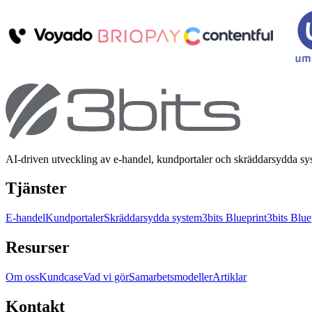
AI-driven utveckling av e-handel, kundportaler och skräddarsydda s
Tjänster
E-handel
Kundportaler
Skräddarsydda system
3bits Blueprint
3bits Blue
Resurser
Om oss
Kundcase
Vad vi gör
Samarbetsmodeller
Artiklar
Kontakt