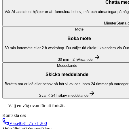
Chatta me
Vår AI-assistent hjälper er att formulera behov, mål och utmaningar på nå
Minuter
Starta 
Möte
Boka möte
30 min intromöte eller 2 h workshop. Du väljer tid direkt i kalendern via O
30 min · 2 h
Visa tider
Meddelande
Skicka meddelande
Berätta om er idé eller behov så hör vi av oss inom 24 timmar på vardagar
Svar < 24 h
Skriv meddelande
— Välj en väg ovan för att fortsätta
Kontakta oss
Växel
031-75 71 200
Försäljning
Support
Jour
1
2
3