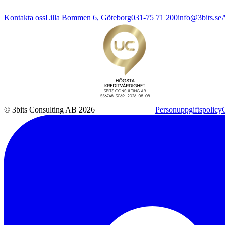
Kontakta oss
Lilla Bommen 6, Göteborg
031-75 71 200
info@3bits.se
A
© 3bits Consulting AB 2026
Personuppgiftspolicy