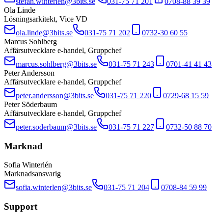
stefan.winterlen@3bits.se
031-75 71 201
0708-88 39 39
Ola Linde
Lösningsarkitekt, Vice VD
ola.linde@3bits.se
031-75 71 202
0732-30 60 55
Marcus Sohlberg
Affärsutvecklare e-handel, Gruppchef
marcus.sohlberg@3bits.se
031-75 71 243
0701-41 41 43
Peter Andersson
Affärsutvecklare e-handel, Gruppchef
peter.andersson@3bits.se
031-75 71 220
0729-68 15 59
Peter Söderbaum
Affärsutvecklare e-handel, Gruppchef
peter.soderbaum@3bits.se
031-75 71 227
0732-50 88 70
Marknad
Sofia Winterlén
Marknadsansvarig
sofia.winterlen@3bits.se
031-75 71 204
0708-84 59 99
Support