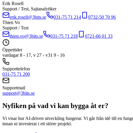
Erik Rosell
Support / Test, Sajtanalytiker
erik.rosell@3bits.se
031-75 71 214
0732-50 70 96
Thien Vo
Support / Test
thien.vo@3bits.se
031-75 71 218
0721-66 01 33
Öppettider
vardagar 8 - 17, v 27 - v31 9 - 16
Supporttelefon
031-75 71 200
Supportmail
support@3bits.se
Nyfiken på vad vi kan bygga åt er?
Vi visar hur AI-driven utveckling fungerar. Vi går från idé till en fung
innan ni investerar i ett större projekt.