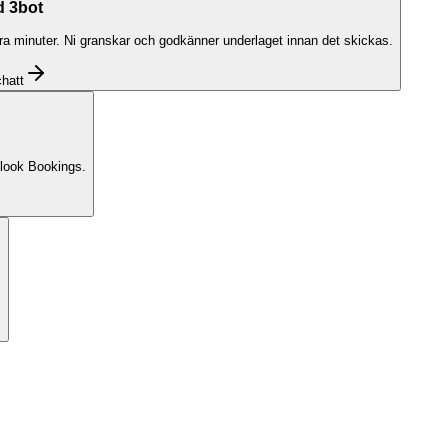
d 3bot
gra minuter. Ni granskar och godkänner underlaget innan det skickas.
chatt
utlook Bookings.
.