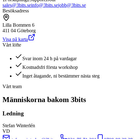
sales@3bits.se
info@3bits.se
jobb@3bits.se
Besöksadress
Lilla Bommen 6
411 04 Göteborg
Visa på karta
Vårt löfte
Svar inom 24 h på vardagar
Kostnadsfri första workshop
Inget åtagande, ni bestämmer nästa steg
Vårt team
Människorna bakom 3bits
Ledning
Stefan Winterlén
VD