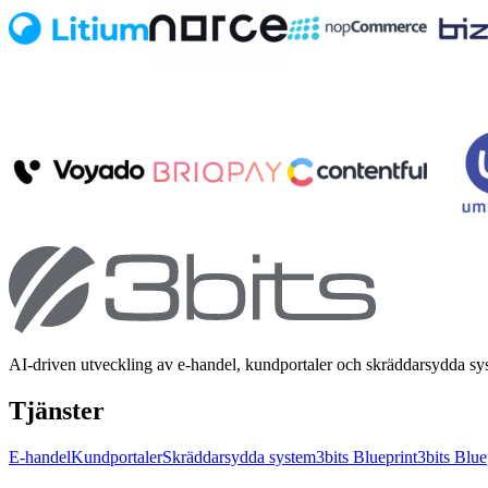
AI-driven utveckling av e-handel, kundportaler och skräddarsydda s
Tjänster
E-handel
Kundportaler
Skräddarsydda system
3bits Blueprint
3bits Blue