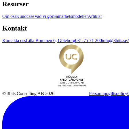
Resurser
Om oss
Kundcase
Vad vi gör
Samarbetsmodeller
Artiklar
Kontakt
Kontakta oss
Lilla Bommen 6, Göteborg
031-75 71 200
info@3bits.se
A
© 3bits Consulting AB 2026
Personuppgiftspolicy