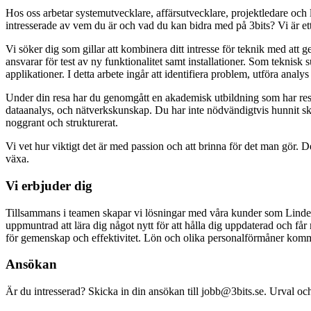
Hos oss arbetar systemutvecklare, affärsutvecklare, projektledare och 
intresserade av vem du är och vad du kan bidra med på 3bits? Vi är ett
Vi söker dig som gillar att kombinera ditt intresse för teknik med att
ansvarar för test av ny funktionalitet samt installationer. Som teknis
applikationer. I detta arbete ingår att identifiera problem, utföra anal
Under din resa har du genomgått en akademisk utbildning som har res
dataanalys, och nätverkskunskap. Du har inte nödvändigtvis hunnit ska
noggrant och strukturerat.
Vi vet hur viktigt det är med passion och att brinna för det man gör. 
växa.
Vi erbjuder dig
Tillsammans i teamen skapar vi lösningar med våra kunder som Lindex,
uppmuntrad att lära dig något nytt för att hålla dig uppdaterad och får 
för gemenskap och effektivitet. Lön och olika personalförmåner kommer 
Ansökan
Är du intresserad? Skicka in din ansökan till jobb@3bits.se. Urval och