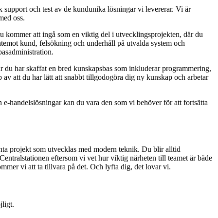
k support och test av de kundunika lösningar vi levererar. Vi är
 med oss.
Du kommer att ingå som en viktig del i utvecklingsprojekten, där du
gentemot kund, felsökning och underhåll på utvalda system och
abasadministration.
är du har skaffat en bred kunskapsbas som inkluderar programmering,
v att du har lätt att snabbt tillgodogöra dig ny kunskap och arbetar
h e-handelslösningar kan du vara den som vi behöver för att fortsätta
nta projekt som utvecklas med modern teknik. Du blir alltid
Centralstationen eftersom vi vet hur viktig närheten till teamet är både
r vi att ta tillvara på det. Och lyfta dig, det lovar vi.
ligt.