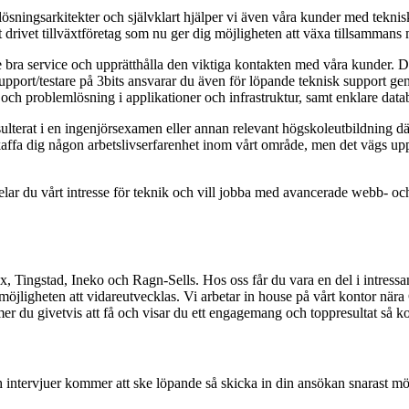
lösningsarkitekter och självklart hjälper vi även våra kunder med teknis
 drivet tillväxtföretag som nu ger dig möjligheten att växa tillsammans
 ge bra service och upprätthålla den viktiga kontakten med våra kunder. 
k support/testare på 3bits ansvarar du även för löpande teknisk support 
ys och problemlösning i applikationer och infrastruktur, samt enklare dat
ulterat i en ingenjörsexamen eller annan relevant högskoleutbildning d
ffa dig någon arbetslivserfarenhet inom vårt område, men det vägs upp a
Delar du vårt intresse för teknik och vill jobba med avancerade webb- oc
 Tingstad, Ineko och Ragn-Sells. Hos oss får du vara en del i intressa
möjligheten att vidareutvecklas. Vi arbetar in house på vårt kontor nära 
du givetvis att få och visar du ett engagemang och toppresultat så komme
 intervjuer kommer att ske löpande så skicka in din ansökan snarast möj