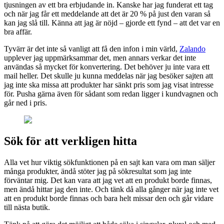
tjusningen av ett bra erbjudande in. Kanske har jag funderat ett tag
och när jag får ett meddelande att det är 20 % på just den varan så
kan jag slå till. Känna att jag är nöjd – gjorde ett fynd – att det var en
bra affär.
Tyvärr är det inte så vanligt att få den infon i min värld,
Zalando
upplever jag uppmärksammar det, men annars verkar det inte
användas så mycket för konvertering. Det behöver ju inte vara ett
mail heller. Det skulle ju kunna meddelas när jag besöker sajten att
jag inte ska missa att produkter har sänkt pris som jag visat intresse
för. Pusha gärna även för sådant som redan ligger i kundvagnen och
går ned i pris.
Sök för att verkligen hitta
Alla vet hur viktig sökfunktionen på en sajt kan vara om man säljer
många produkter, ändå stöter jag på sökresultat som jag inte
förväntar mig. Det kan vara att jag vet att en produkt borde finnas,
men ändå hittar jag den inte. Och tänk då alla gånger när jag inte vet
att en produkt borde finnas och bara helt missar den och går vidare
till nästa butik.