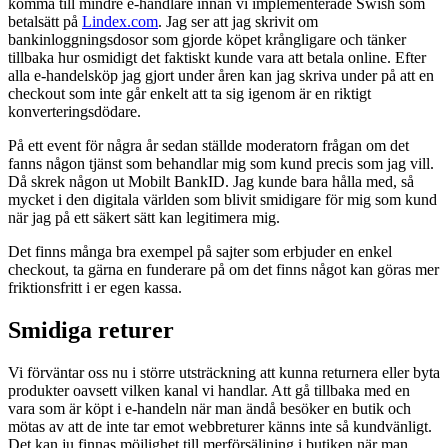
komma till mindre e-handlare innan vi implementerade Swish som
betalsätt på
Lindex.com
. Jag ser att jag skrivit om
bankinloggningsdosor som gjorde köpet krångligare och tänker
tillbaka hur osmidigt det faktiskt kunde vara att betala online. Efter
alla e-handelsköp jag gjort under åren kan jag skriva under på att en
checkout som inte går enkelt att ta sig igenom är en riktigt
konverteringsdödare.
På ett event för några år sedan ställde moderatorn frågan om det
fanns någon tjänst som behandlar mig som kund precis som jag vill.
Då skrek någon ut Mobilt BankID. Jag kunde bara hålla med, så
mycket i den digitala världen som blivit smidigare för mig som kund
när jag på ett säkert sätt kan legitimera mig.
Det finns många bra exempel på sajter som erbjuder en enkel
checkout, ta gärna en funderare på om det finns något kan göras mer
friktionsfritt i er egen kassa.
Smidiga returer
Vi förväntar oss nu i större utsträckning att kunna returnera eller byta
produkter oavsett vilken kanal vi handlar. Att gå tillbaka med en
vara som är köpt i e-handeln när man ändå besöker en butik och
mötas av att de inte tar emot webbreturer känns inte så kundvänligt.
Det kan ju finnas möjlighet till merförsäljning i butiken när man