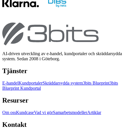
AI-driven utveckling av e-handel, kundportaler och skräddarsydda
system. Sedan 2008 i Göteborg.
Tjänster
E-handel
Kundportaler
Skräddarsydda system
3bits Blueprint
3bits
Blueprint Kundportal
Resurser
Om oss
Kundcase
Vad vi gör
Samarbetsmodeller
Artiklar
Kontakt