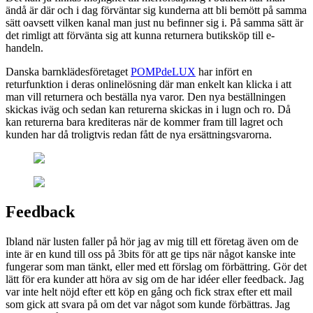
ändå är där och i dag förväntar sig kunderna att bli bemött på samma
sätt oavsett vilken kanal man just nu befinner sig i. På samma sätt är
det rimligt att förvänta sig att kunna returnera butiksköp till e-
handeln.
Danska barnklädesföretaget
POMPdeLUX
har infört en
returfunktion i deras onlinelösning där man enkelt kan klicka i att
man vill returnera och beställa nya varor. Den nya beställningen
skickas iväg och sedan kan returerna skickas in i lugn och ro. Då
kan returerna bara krediteras när de kommer fram till lagret och
kunden har då troligtvis redan fått de nya ersättningsvarorna.
Feedback
Ibland när lusten faller på hör jag av mig till ett företag även om de
inte är en kund till oss på 3bits för att ge tips när något kanske inte
fungerar som man tänkt, eller med ett förslag om förbättring. Gör det
lätt för era kunder att höra av sig om de har idéer eller feedback. Jag
var inte helt nöjd efter ett köp en gång och fick strax efter ett mail
som gick att svara på om det var något som kunde förbättras. Jag