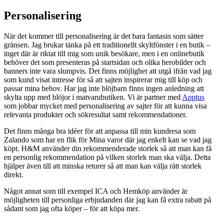
Personalisering
När det kommer till personalisering är det bara fantasin som sätter
gränsen. Jag brukar tänka på ett traditionellt skyltfönster i en butik –
inget där är riktat till mig som unik besökare, men i en onlinebutik
behöver det som presenteras på startsidan och olika herobilder och
banners inte vara slumpvis. Det finns möjlighet att utgå ifrån vad jag
som kund visat intresse för så att sajten inspirerar mig till köp och
passar mina behov. Har jag inte blöjbarn finns ingen anledning att
skylta upp med blöjor i matvarubutiken. Vi är partner med
Apptus
som jobbar mycket med personalisering av sajter för att kunna visa
relevanta produkter och sökresultat samt rekommendationer.
Det finns många bra idéer för att anpassa till min kundresa som
Zalando som har en flik för Mina varor där jag enkelt kan se vad jag
köpt. H&M använder din rekommenderade storlek så att man kan få
en personlig rekommendation på vilken storlek man ska välja. Detta
hjälper även till att minska returer så att man kan välja rätt storlek
direkt.
Något annat som till exempel ICA och Hemköp använder är
möjligheten till personliga erbjudanden där jag kan få extra rabatt på
sådant som jag ofta köper – för att köpa mer.