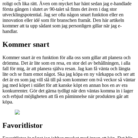
roligt och lika rätt. Även om mycket har hänt sedan jag e-handlade
första gången i slutet av 90-talet så finns det även i dag stor
utvecklingspotential. Jag ser ofta någon smart funktion eller en
innovation eller idé som för branschen framåt. Den här artikeln
kommer att ta upp sådant som jag personligen gillar när jag e-
handlar.
Kommer snart
Kommer snart är en funktion för alla oss som gillar att planera och
drömma. Det är lite som en resa, en stor del av behållningen, i alla
fall för mig, är att planera själva resan. Jag kan få vänta och längta
lite och se fram emot något. Ska jag köpa en ny vårkappa och ser att
det är en som jag vill slå till på som kommer om två veckor så väntar
jag med köpet i stället för att kanske köpt en annan hos en av era
konkurrenter. Gör det gärna tydligt när den väntas komma in i lager
och erbjud möjligheten att få en påminnelse när produkten går att
köpa.
Favoritlistor