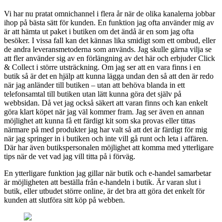
Vi har nu pratat omnichannel i flera år när de olika kanalerna jobbar
ihop på bästa sätt för kunden. En funktion jag ofta använder mig av
är att hämta ut paket i butiken om det ändå är en som jag ofta
besöker. I vissa fall kan det kännas lika smidigt som ett ombud, eller
de andra leveransmetoderna som används. Jag skulle gärna vilja se
att fler använder sig av en förlängning av det här och erbjuder Click
& Collect i större utsträckning. Om jag ser att en vara finns i en
butik så är det en hjälp att kunna lägga undan den så att den är redo
när jag anländer till butiken – utan att behöva blanda in ett
telefonsamtal till butiken utan lätt kunna göra det själv på
webbsidan. Då vet jag också säkert att varan finns och kan enkelt
göra klart köpet när jag väl kommer fram. Jag ser även en annan
möjlighet att kunna få ett färdigt kit som ska provas eller tittas
närmare på med produkter jag har valt så att det är färdigt för mig
när jag springer in i butiken och inte vill gå runt och leta i affären.
Där har även butikspersonalen möjlighet att komma med ytterligare
tips när de vet vad jag vill titta på i förväg.
En ytterligare funktion jag gillar när butik och e-handel samarbetar
är möjligheten att beställa från e-handeln i butik. Är varan slut i
butik, eller utbudet större online, är det bra att göra det enkelt för
kunden att slutföra sitt köp på webben.