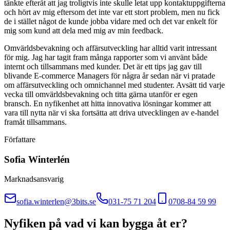
tänkte efteråt att jag troligtvis inte skulle letat upp kontaktuppgifterna
och hört av mig eftersom det inte var ett stort problem, men nu fick
de i stället något de kunde jobba vidare med och det var enkelt för
mig som kund att dela med mig av min feedback.
Omvärldsbevakning och affärsutveckling har alltid varit intressant
för mig. Jag har tagit fram många rapporter som vi använt både
internt och tillsammans med kunder. Det är ett tips jag gav till
blivande E-commerce Managers för några år sedan när vi pratade
om affärsutveckling och omnichannel med studenter. Avsätt tid varje
vecka till omvärldsbevakning och titta gärna utanför er egen
bransch. En nyfikenhet att hitta innovativa lösningar kommer att
vara till nytta när vi ska fortsätta att driva utvecklingen av e-handel
framåt tillsammans.
Författare
Sofia Winterlén
Marknadsansvarig
sofia.winterlen@3bits.se
031-75 71 204
0708-84 59 99
Nyfiken på vad vi kan bygga åt er?