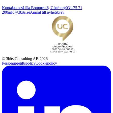
Kontakta oss
Lilla Bommen 6, Göteborg
031-75 71
200
info@3bits.se
Anmäl till nyhetsbrev
© 3bits Consulting AB 2026
Personuppgiftspolicy
Cookiepolicy