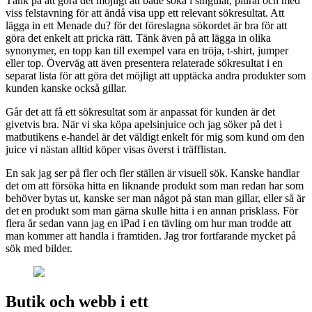
Tänk på att göra det möjligt att både söka i singular, plural och med
viss felstavning för att ändå visa upp ett relevant sökresultat. Att
lägga in ett Menade du? för det föreslagna sökordet är bra för att
göra det enkelt att pricka rätt. Tänk även på att lägga in olika
synonymer, en topp kan till exempel vara en tröja, t-shirt, jumper
eller top. Överväg att även presentera relaterade sökresultat i en
separat lista för att göra det möjligt att upptäcka andra produkter som
kunden kanske också gillar.
Går det att få ett sökresultat som är anpassat för kunden är det
givetvis bra. När vi ska köpa apelsinjuice och jag söker på det i
matbutikens e-handel är det väldigt enkelt för mig som kund om den
juice vi nästan alltid köper visas överst i träfflistan.
En sak jag ser på fler och fler ställen är visuell sök. Kanske handlar
det om att försöka hitta en liknande produkt som man redan har som
behöver bytas ut, kanske ser man något på stan man gillar, eller så är
det en produkt som man gärna skulle hitta i en annan prisklass. För
flera år sedan vann jag en iPad i en tävling om hur man trodde att
man kommer att handla i framtiden. Jag tror fortfarande mycket på
sök med bilder.
Butik och webb i ett