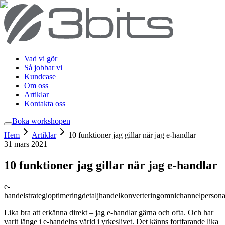
Vad vi gör
Så jobbar vi
Kundcase
Om oss
Artiklar
Kontakta oss
Boka workshop
en
Hem
Artiklar
10 funktioner jag gillar när jag e-handlar
31 mars 2021
10 funktioner jag gillar när jag e-handlar
e-
handel
strategi
optimering
detaljhandel
konvertering
omnichannel
persona
Lika bra att erkänna direkt – jag e-handlar gärna och ofta. Och har
varit länge i e-handelns värld i yrkeslivet. Det känns fortfarande lika