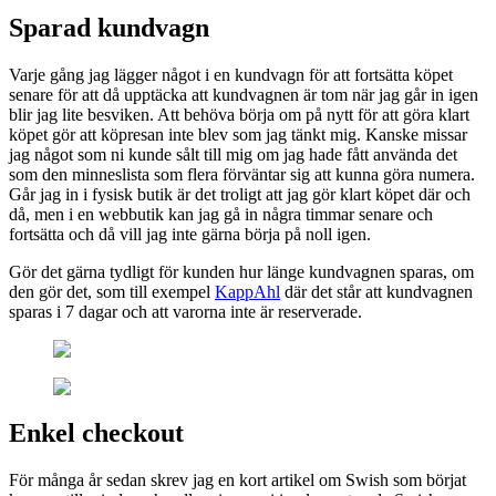
Sparad kundvagn
Varje gång jag lägger något i en kundvagn för att fortsätta köpet
senare för att då upptäcka att kundvagnen är tom när jag går in igen
blir jag lite besviken. Att behöva börja om på nytt för att göra klart
köpet gör att köpresan inte blev som jag tänkt mig. Kanske missar
jag något som ni kunde sålt till mig om jag hade fått använda det
som den minneslista som flera förväntar sig att kunna göra numera.
Går jag in i fysisk butik är det troligt att jag gör klart köpet där och
då, men i en webbutik kan jag gå in några timmar senare och
fortsätta och då vill jag inte gärna börja på noll igen.
Gör det gärna tydligt för kunden hur länge kundvagnen sparas, om
den gör det, som till exempel
KappAhl
där det står att kundvagnen
sparas i 7 dagar och att varorna inte är reserverade.
Enkel checkout
För många år sedan skrev jag en kort artikel om Swish som börjat