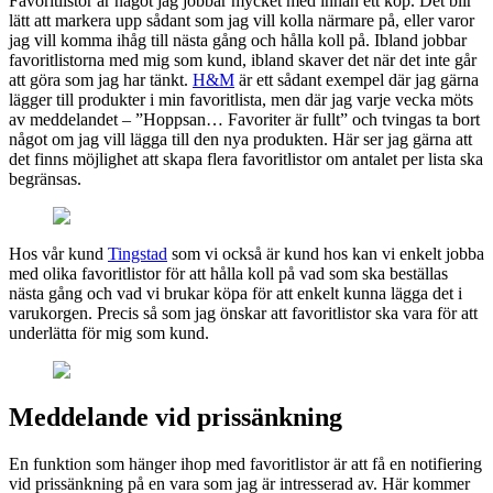
Favoritlistor är något jag jobbar mycket med innan ett köp. Det blir
lätt att markera upp sådant som jag vill kolla närmare på, eller varor
jag vill komma ihåg till nästa gång och hålla koll på. Ibland jobbar
favoritlistorna med mig som kund, ibland skaver det när det inte går
att göra som jag har tänkt.
H&M
är ett sådant exempel där jag gärna
lägger till produkter i min favoritlista, men där jag varje vecka möts
av meddelandet – ”Hoppsan… Favoriter är fullt” och tvingas ta bort
något om jag vill lägga till den nya produkten. Här ser jag gärna att
det finns möjlighet att skapa flera favoritlistor om antalet per lista ska
begränsas.
Hos vår kund
Tingstad
som vi också är kund hos kan vi enkelt jobba
med olika favoritlistor för att hålla koll på vad som ska beställas
nästa gång och vad vi brukar köpa för att enkelt kunna lägga det i
varukorgen. Precis så som jag önskar att favoritlistor ska vara för att
underlätta för mig som kund.
Meddelande vid prissänkning
En funktion som hänger ihop med favoritlistor är att få en notifiering
vid prissänkning på en vara som jag är intresserad av. Här kommer