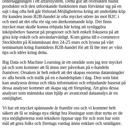
orderläggningen i ett affärssystem. Detta gör att översikten bland
produkter och den utforskande funktionen man förväntar sig på en
sajt i dag ofta helt går förlorad.
Möjligheterna kring att underlätta köp
för kunden inom B2B-handel är ofta mycket större än mot B2C i
och med att det ofta rör sig om återkommande köp. Det finns
mycket man skulle kunna erbjuda här kring att synliggöra
inköpsbehov baserat på prognoser och helt enkelt fokusera på att
göra köp enkelt och användarvänligt. Kom gärna till e-commerce
Stockholm på Kistamässan den 24-25 mars och lyssna på vårt
seminarium kring framtidens B2B-handel för att få lite mer av våra
tips och idéer kring detta.
Big Data och Machine Learning är ett område som jag tror mycket
på och som kommer att få ännu mer påverkan på e-handeln
framöver. Orsaken är helt enkelt att det skapas enorma datamängder
av alla besök och trafik på en e-handelsplats i dag. Den som bäst
kan analysera denna och rikta information och erbjudande baserat på
dessa analyser kommer att skapa sig ett försprång. Att göra dessa
analyser som människa utan hjälp av avancerad dataanalys är en
omöjlighet.
Vi har ett mycket spännande år framför oss och vi kommer helt
säkert att få se många nya riktigt bra lösningar som drar nytta av de
nya möjligheterna som tekniken öppnar upp för och som har som
mål att göra folks och företags vardag ännu enklare och smidigare.