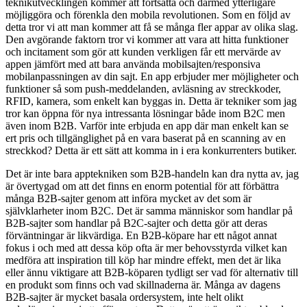
teknikutvecklingen kommer att fortsätta och därmed ytterligare
möjliggöra och förenkla den mobila revolutionen. Som en följd av
detta tror vi att man kommer att få se många fler appar av olika slag.
Den avgörande faktorn tror vi kommer att vara att hitta funktioner
och incitament som gör att kunden verkligen får ett mervärde av
appen jämfört med att bara använda mobilsajten/responsiva
mobilanpassningen av din sajt. En app erbjuder mer möjligheter och
funktioner så som push-meddelanden, avläsning av streckkoder,
RFID, kamera, som enkelt kan byggas in. Detta är tekniker som jag
tror kan öppna för nya intressanta lösningar både inom B2C men
även inom B2B. Varför inte erbjuda en app där man enkelt kan se
ert pris och tillgänglighet på en vara baserat på en scanning av en
streckkod? Detta är ett sätt att komma in i era konkurrenters butiker.
Det är inte bara apptekniken som B2B-handeln kan dra nytta av, jag
är övertygad om att det finns en enorm potential för att förbättra
många B2B-sajter genom att införa mycket av det som är
självklarheter inom B2C. Det är samma människor som handlar på
B2B-sajter som handlar på B2C-sajter och detta gör att deras
förväntningar är likvärdiga. En B2B-köpare har ett något annat
fokus i och med att dessa köp ofta är mer behovsstyrda vilket kan
medföra att inspiration till köp har mindre effekt, men det är lika
eller ännu viktigare att B2B-köparen tydligt ser vad för alternativ till
en produkt som finns och vad skillnaderna är. Många av dagens
B2B-sajter är mycket basala ordersystem, inte helt olikt