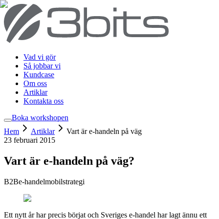
Vad vi gör
Så jobbar vi
Kundcase
Om oss
Artiklar
Kontakta oss
Boka workshop
en
Hem
Artiklar
Vart är e-handeln på väg
23 februari 2015
Vart är e-handeln på väg?
B2B
e-handel
mobil
strategi
Ett nytt år har precis börjat och Sveriges e-handel har lagt ännu ett