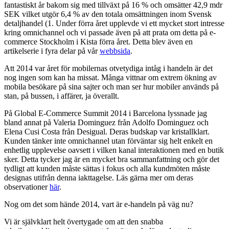
fantastiskt år bakom sig med tillväxt på 16 % och omsätter 42,9 mdr
SEK vilket utgör 6,4 % av den totala omsättningen inom Svensk
detaljhandel (1. Under förra året upplevde vi ett mycket stort intresse
kring omnichannel och vi passade även på att prata om detta på e-
commerce Stockholm i Kista förra året. Detta blev även en
artikelserie i fyra delar på vår
webbsida
.
Att 2014 var året för mobilernas otvetydiga intåg i handeln är det
nog ingen som kan ha missat. Många vittnar om extrem ökning av
mobila besökare på sina sajter och man ser hur mobiler används på
stan, på bussen, i affärer, ja överallt.
På Global E-Commerce Summit 2014 i Barcelona lyssnade jag
bland annat på Valeria Dominguez från Adolfo Dominguez och
Elena Cusi Costa från Desigual. Deras budskap var kristallklart.
Kunden tänker inte omnichannel utan förväntar sig helt enkelt en
enhetlig upplevelse oavsett i vilken kanal interaktionen med en butik
sker. Detta tycker jag är en mycket bra sammanfattning och gör det
tydligt att kunden måste sättas i fokus och alla kundmöten måste
designas utifrån denna iakttagelse. Läs gärna mer om deras
observationer
här
.
Nog om det som hände 2014, vart är e-handeln på väg nu?
Vi är självklart helt övertygade om att den snabba