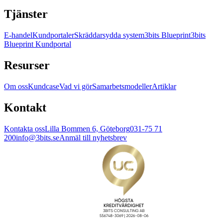
Tjänster
E-handel
Kundportaler
Skräddarsydda system
3bits Blueprint
3bits
Blueprint Kundportal
Resurser
Om oss
Kundcase
Vad vi gör
Samarbetsmodeller
Artiklar
Kontakt
Kontakta oss
Lilla Bommen 6, Göteborg
031-75 71
200
info@3bits.se
Anmäl till nyhetsbrev