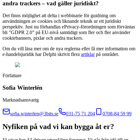
andra trackers – vad gäller juridiskt?
Det finns möjlighet att delta i webbinarie för guidning om
användningen av cookies och liknande teknik ur ett juridiskt
perspektiv. Just nu förhandlas ePrivacy-förordningen som förväntas
bli ”GDPR 2.0” på EU-nivå samtidigt som fler och fler använder
cookiebanners, pixlar och andra trackers.
Om du vill läsa mer om de nya reglerna eller få mer information om
e-handelsjuridik har Delphi skrivit flera
artiklar
på området.
Författare
Sofia Winterlén
Marknadsansvarig
sofia.winterlen@3bits.se
031-75 71 204
0708-84 59 99
Nyfiken på vad vi kan bygga åt er?
Vi visar hur AI-driven utveckling fungerar. Vi går från idé till en