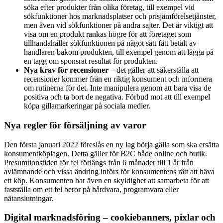
söka efter produkter från olika företag, till exempel vid
sökfunktioner hos marknadsplatser och prisjämförelsetjänster,
men även vid sökfunktioner på andra sajter. Det är viktigt att
visa om en produkt rankas högre för att företaget som
tillhandahåller sökfunktionen på något sätt fått betalt av
handlaren bakom produkten, till exempel genom att lägga på
en tagg om sponsrat resultat för produkten.
Nya krav för recensioner
– det gäller att säkerställa att
recensioner kommer från en riktig konsument och informera
om rutinerna för det. Inte manipulera genom att bara visa de
positiva och ta bort de negativa. Förbud mot att till exempel
köpa gillamarkeringar på sociala medier.
Nya regler för försäljning av varor
Den första januari 2022 föreslås en ny lag börja gälla som ska ersätta
konsumentköplagen. Detta gäller för B2C både online och butik.
Presumtionstiden för fel förlängs från 6 månader till 1 år från
avlämnande och vissa ändring införs för konsumentens rätt att häva
ett köp. Konsumenten har även en skyldighet att samarbeta för att
fastställa om ett fel beror på hårdvara, programvara eller
nätanslutningar.
Digital marknadsföring – cookiebanners, pixlar och