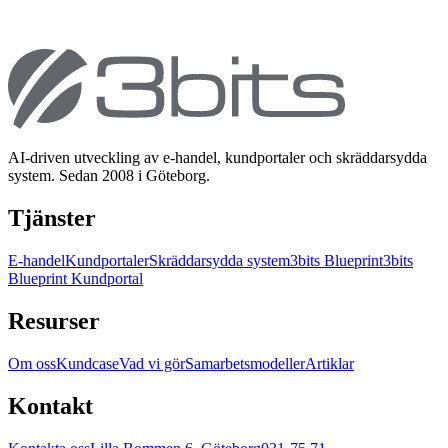
AI-driven utveckling av e-handel, kundportaler och skräddarsydda
system. Sedan 2008 i Göteborg.
Tjänster
E-handel
Kundportaler
Skräddarsydda system
3bits Blueprint
3bits
Blueprint Kundportal
Resurser
Om oss
Kundcase
Vad vi gör
Samarbetsmodeller
Artiklar
Kontakt