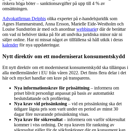
riskera höga böter – sanktionsavgifter på upp till 4 % av
omsättningen.
Advokatfirman Delphis
olika experter på e-handelsjuridik som
Agnes Hammarstrand, Anna Ersson, Marielle Eide-Westholm och
Louise Sundström är med och anordnar
webbinarie
r där de berättar
om vad ni behöver tänka på för att undvika juridiska minor när ni
säljer online. Har ni missat något av tillfällena så håll utkik i deras
kalender
för nya uppdateringar.
Nytt direktiv om ett moderniserat konsumentskydd
Ett nytt direktiv om ett moderniserat konsumentskydd ska tillämpas i
alla medlemsländer i EU från våren 2022. Det finns flera delar i det
här och mycket handlar om krav på transparens.
Nya informationskrav för prissättning
– informera om
priset blivit personligt anpassat på basis av automatiskt
beslutsfattande och profilering.
Nya krav vid prissänkning
– vid en prissänkning ska det
tidigare lägsta pris som varit under en period av minst 30
dagar före nuvarande prissänkning visas.
Nya krav för sökresultat
– informera om varför sökresultat
kommer i viss ordning. De nya kraven för rankning av
sökresultat gäller för de sökfunktioner där en konsument kan