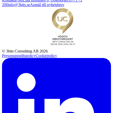
Kontakta oss
Lilla Bommen 6, Göteborg
031-75 71
200
info@3bits.se
Anmäl till nyhetsbrev
© 3bits Consulting AB 2026
Personuppgiftspolicy
Cookiepolicy