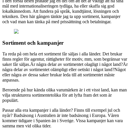
I den första delen pratade jag en del om att det är viktigt att ha sina
mål med internationaliseringen tydliga, ha eller skaffa sig god
lokalkännedom. Att fundera på språk, kundtjänst, lösningen och
tekniken. Den här gången tänkte jag ta upp sortiment, kampanjer
och vad man kan tänka på med prissättning och betalningar.
Sortiment och kampanjer
Ta reda på om hela ert sortiment får säljas i alla länder. Det brukar
finns regler för agentur, rättigheter för motiv, mm, som begränsar var
saker får säljas.
Är några delar av sortimentet olagligt i något land?
Är
några delar av sortimentet olämpligt eller oetiskt i något land?
Något
eller några av dessa saker brukar leda till att sortimentet måste
anpassas.
Beroende på hur kända olika varumärken är i ett visst land, kan man
vilja strukturera sortimentet
olika för att lyfta fram det som är
populärt.
Passar alla era kampanjer i alla länder? Finns till exempel jul och
nyår? Badsäsong i Australien är inte badsäsong i Europa. Våren
kommer tidigare i Spanien än i Sverige. Vissa kampanjer kan vara
samma men vid olika tider.