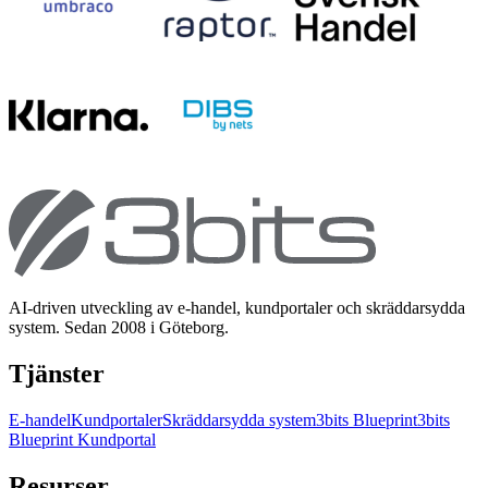
AI-driven utveckling av e-handel, kundportaler och skräddarsydda
system. Sedan 2008 i Göteborg.
Tjänster
E-handel
Kundportaler
Skräddarsydda system
3bits Blueprint
3bits
Blueprint Kundportal
Resurser