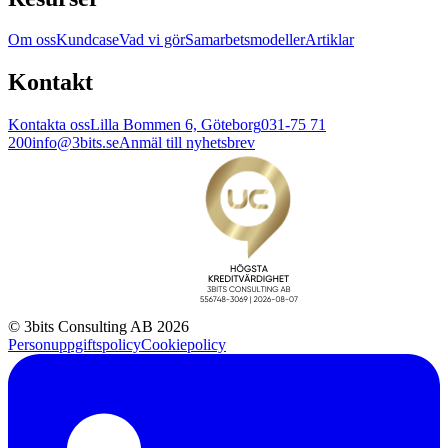
Om oss
Kundcase
Vad vi gör
Samarbetsmodeller
Artiklar
Kontakt
Kontakta oss
Lilla Bommen 6, Göteborg
031-75 71
200
info@3bits.se
Anmäl till nyhetsbrev
© 3bits Consulting AB 2026
Personuppgiftspolicy
Cookiepolicy