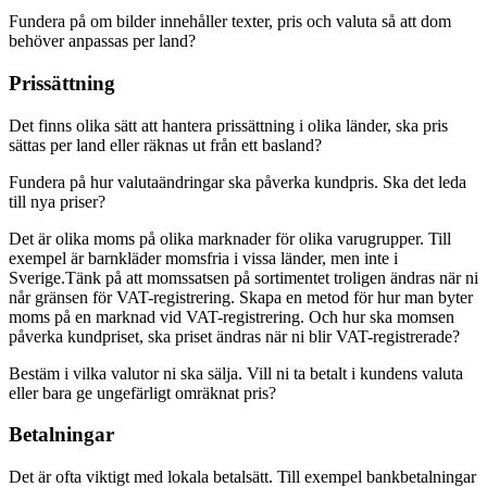
Fundera på om bilder innehåller texter, pris och valuta så att dom
behöver anpassas per land?
Prissättning
Det finns olika sätt att hantera prissättning i olika länder, ska pris
sättas per land eller räknas ut från ett basland?
Fundera på hur valutaändringar ska påverka kundpris. Ska det leda
till nya priser?
Det är olika moms på olika marknader för olika varugrupper. Till
exempel är barnkläder momsfria i vissa länder, men inte i
Sverige.
Tänk på att momssatsen på sortimentet troligen ändras när ni
når gränsen för VAT-registrering. Skapa en metod för hur man byter
moms på en marknad vid VAT-registrering. Och hur ska momsen
påverka kundpriset, ska priset ändras när ni blir VAT-registrerade?
Bestäm i vilka valutor ni ska sälja. Vill ni ta betalt i kundens valuta
eller bara ge ungefärligt omräknat pris?
Betalningar
Det är ofta viktigt med lokala betalsätt. Till exempel bankbetalningar