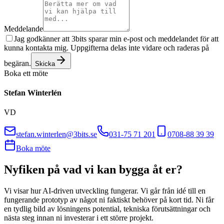
Meddelande
Jag godkänner att 3bits sparar min e-post och meddelandet för att
kunna kontakta mig. Uppgifterna delas inte vidare och raderas på
begäran.
Skicka
Boka ett möte
Stefan Winterlén
VD
stefan.winterlen@3bits.se
031-75 71 201
0708-88 39 39
Boka möte
Nyfiken på vad vi kan bygga åt er?
Vi visar hur AI-driven utveckling fungerar. Vi går från idé till en
fungerande prototyp av något ni faktiskt behöver på kort tid. Ni får
en tydlig bild av lösningens potential, tekniska förutsättningar och
nästa steg innan ni investerar i ett större projekt.