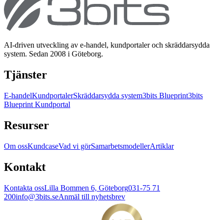
AI-driven utveckling av e-handel, kundportaler och skräddarsydda
system. Sedan 2008 i Göteborg.
Tjänster
E-handel
Kundportaler
Skräddarsydda system
3bits Blueprint
3bits
Blueprint Kundportal
Resurser
Om oss
Kundcase
Vad vi gör
Samarbetsmodeller
Artiklar
Kontakt
Kontakta oss
Lilla Bommen 6, Göteborg
031-75 71
200
info@3bits.se
Anmäl till nyhetsbrev