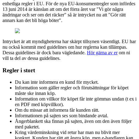
enhetliga regler i EU. För de nya EU-konsumentregler som infördes
13 juni 2014 är känslan att om det förra året var "Vi gör några
ändringar och ser om det räcker" så är intrycket nu att "Gör rätt
annars kan det bli höga böter".
Intrycket är att myndigheterna har skärpt tillsynen väsentligt. EU har
nu också kommit med guidelines om hur reglerna kan tillämpas.
Dessa guidelines är dock bara vägledande.
Hör gärna av er
om ni
vill ta del av dessa guidelines.
Regler i stort
Du kan inte informera en kund för mycket.
Information som gäller regler och förutsättningar för köpet
måste ske innan köp.
Information om villkor för köpet får inte gömmas undan (t ex i
en PDF med köpvillkor).
Om du missar att informera får kunden rätt.
Informationen på sajten ses som bindande avtal.
Ångerblankett ska finnas på sajten, även om den även följer
med paketet.
Kring värdeminskning vid retur har man nu blivit mer
konkret. Kunden har rätt att ångra köp, men e-handlaren kan