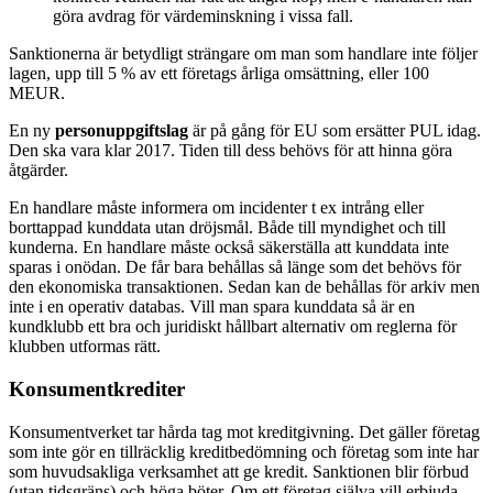
göra avdrag för värdeminskning i vissa fall.
Sanktionerna är betydligt strängare om man som handlare inte följer
lagen, upp till 5 % av ett företags årliga omsättning, eller 100
MEUR.
En ny
personuppgiftslag
är på gång för EU som ersätter PUL idag.
Den ska vara klar 2017. Tiden till dess behövs för att hinna göra
åtgärder.
En handlare måste informera om incidenter t ex intrång eller
borttappad kunddata utan dröjsmål. Både till myndighet och till
kunderna. En handlare måste också säkerställa att kunddata inte
sparas i onödan. De får bara behållas så länge som det behövs för
den ekonomiska transaktionen. Sedan kan de behållas för arkiv men
inte i en operativ databas. Vill man spara kunddata så är en
kundklubb ett bra och juridiskt hållbart alternativ om reglerna för
klubben utformas rätt.
Konsumentkrediter
Konsumentverket tar hårda tag mot kreditgivning. Det gäller företag
som inte gör en tillräcklig kreditbedömning och företag som inte har
som huvudsakliga verksamhet att ge kredit. Sanktionen blir förbud
(utan tidsgräns) och höga böter. Om ett företag själva vill erbjuda