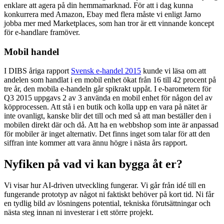
enklare att agera på din hemmamarknad. För att i dag kunna
konkurrera med Amazon, Ebay med flera måste vi enligt Jarno
jobba mer med Marketplaces, som han tror är ett vinnande koncept
för e-handlare framöver.
Mobil handel
I DIBS åriga rapport
Svensk e-handel 2015
kunde vi läsa om att
andelen som handlat i en mobil enhet ökat från 16 till 42 procent på
tre år, den mobila e-handeln går spikrakt uppåt. I e-barometern för
Q3 2015 uppgavs 2 av 3 använda en mobil enhet för någon del av
köpprocessen. Att stå i en butik och kolla upp en vara på nätet är
inte ovanligt, kanske blir det till och med så att man beställer den i
mobilen direkt där och då. Att ha en webbshop som inte är anpassad
för mobiler är inget alternativ. Det finns inget som talar för att den
siffran inte kommer att vara ännu högre i nästa års rapport.
Nyfiken på vad vi kan bygga åt er?
Vi visar hur AI-driven utveckling fungerar. Vi går från idé till en
fungerande prototyp av något ni faktiskt behöver på kort tid. Ni får
en tydlig bild av lösningens potential, tekniska förutsättningar och
nästa steg innan ni investerar i ett större projekt.