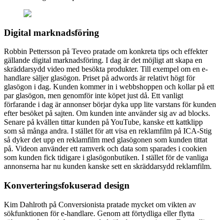
Digital marknadsföring
Robbin Pettersson på Teveo pratade om konkreta tips och effekter
gällande digital marknadsföring. I dag är det möjligt att skapa en
skräddarsydd video med besökta produkter. Till exempel om en e-
handlare säljer glasögon. Priset på adwords är relativt högt för
glasögon i dag. Kunden kommer in i webbshoppen och kollar på ett
par glasögon, men genomför inte köpet just då. Ett vanligt
förfarande i dag är annonser börjar dyka upp lite varstans för kunden
efter besöket på sajten. Om kunden inte använder sig av ad blocks.
Senare på kvällen tittar kunden på YouTube, kanske ett kattklipp
som så många andra. I stället för att visa en reklamfilm på ICA-Stig
så dyker det upp en reklamfilm med glasögonen som kunden tittat
på. Videon använder ett ramverk och data som sparades i cookien
som kunden fick tidigare i glasögonbutiken. I stället för de vanliga
annonserna har nu kunden kanske sett en skräddarsydd reklamfilm.
Konverteringsfokuserad design
Kim Dahlroth på Conversionista pratade mycket om vikten av
sökfunktionen för e-handlare. Genom att förtydliga eller flytta