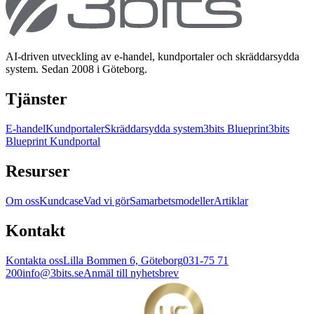
AI-driven utveckling av e-handel, kundportaler och skräddarsydda
system. Sedan 2008 i Göteborg.
Tjänster
E-handel
Kundportaler
Skräddarsydda system
3bits Blueprint
3bits
Blueprint Kundportal
Resurser
Om oss
Kundcase
Vad vi gör
Samarbetsmodeller
Artiklar
Kontakt
Kontakta oss
Lilla Bommen 6, Göteborg
031-75 71
200
info@3bits.se
Anmäl till nyhetsbrev