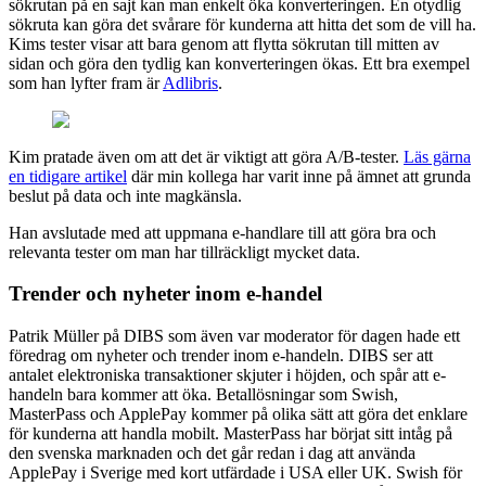
sökrutan på en sajt kan man enkelt öka konverteringen. En otydlig
sökruta kan göra det svårare för kunderna att hitta det som de vill ha.
Kims tester visar att bara genom att flytta sökrutan till mitten av
sidan och göra den tydlig kan konverteringen ökas. Ett bra exempel
som han lyfter fram är
Adlibris
.
Kim pratade även om att det är viktigt att göra A/B-tester.
Läs gärna
en tidigare artikel
där min kollega har varit inne på ämnet att grunda
beslut på data och inte magkänsla.
Han avslutade med att uppmana e-handlare till att göra bra och
relevanta tester om man har tillräckligt mycket data.
Trender och nyheter inom e-handel
Patrik Müller på DIBS som även var moderator för dagen hade ett
föredrag om nyheter och trender inom e-handeln. DIBS ser att
antalet elektroniska transaktioner skjuter i höjden, och spår att e-
handeln bara kommer att öka. Betallösningar som Swish,
MasterPass och ApplePay kommer på olika sätt att göra det enklare
för kunderna att handla mobilt. MasterPass har börjat sitt intåg på
den svenska marknaden och det går redan i dag att använda
ApplePay i Sverige med kort utfärdade i USA eller UK. Swish för