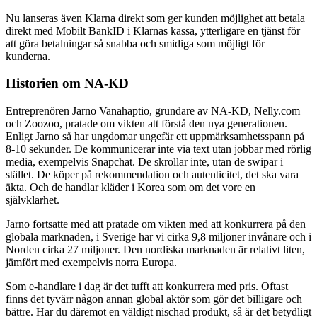
Nu lanseras även Klarna direkt som ger kunden möjlighet att betala
direkt med Mobilt BankID i Klarnas kassa, ytterligare en tjänst för
att göra betalningar så snabba och smidiga som möjligt för
kunderna.
Historien om NA-KD
Entreprenören Jarno Vanahaptio, grundare av NA-KD, Nelly.com
och Zoozoo, pratade om vikten att förstå den nya generationen.
Enligt Jarno så har ungdomar ungefär ett uppmärksamhetsspann på
8-10 sekunder. De kommunicerar inte via text utan jobbar med rörlig
media, exempelvis Snapchat. De skrollar inte, utan de swipar i
stället. De köper på rekommendation och autenticitet, det ska vara
äkta. Och de handlar kläder i Korea som om det vore en
självklarhet.
Jarno fortsatte med att pratade om vikten med att konkurrera på den
globala marknaden, i Sverige har vi cirka 9,8 miljoner invånare och i
Norden cirka 27 miljoner. Den nordiska marknaden är relativt liten,
jämfört med exempelvis norra Europa.
Som e-handlare i dag är det tufft att konkurrera med pris. Oftast
finns det tyvärr någon annan global aktör som gör det billigare och
bättre. Har du däremot en väldigt nischad produkt, så är det betydligt