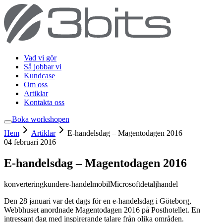
Vad vi gör
Så jobbar vi
Kundcase
Om oss
Artiklar
Kontakta oss
Boka workshop
en
Hem
Artiklar
E-handelsdag – Magentodagen 2016
04 februari 2016
E-handelsdag – Magentodagen 2016
konvertering
kunder
e-handel
mobil
Microsoft
detaljhandel
Den 28 januari var det dags för en e-handelsdag i Göteborg,
Webbhuset anordnade Magentodagen 2016 på Posthotellet. En
intressant dag med inspirerande talare från olika områden.