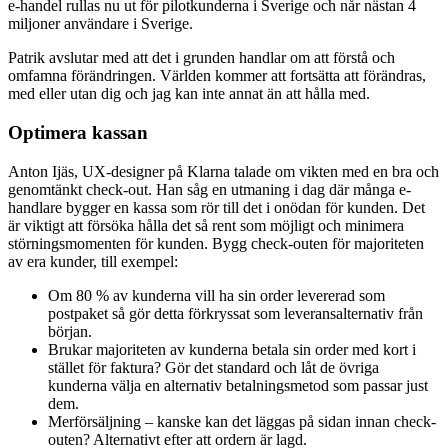
e-handel rullas nu ut för pilotkunderna i Sverige och når nästan 4
miljoner användare i Sverige.
Patrik avslutar med att det i grunden handlar om att förstå och
omfamna förändringen. Världen kommer att fortsätta att förändras,
med eller utan dig och jag kan inte annat än att hålla med.
Optimera kassan
Anton Ijäs, UX-designer på Klarna talade om vikten med en bra och
genomtänkt check-out. Han såg en utmaning i dag där många e-
handlare bygger en kassa som rör till det i onödan för kunden. Det
är viktigt att försöka hålla det så rent som möjligt och minimera
störningsmomenten för kunden. Bygg check-outen för majoriteten
av era kunder, till exempel:
Om 80 % av kunderna vill ha sin order levererad som
postpaket så gör detta förkryssat som leveransalternativ från
början.
Brukar majoriteten av kunderna betala sin order med kort i
stället för faktura? Gör det standard och låt de övriga
kunderna välja en alternativ betalningsmetod som passar just
dem.
Merförsäljning – kanske kan det läggas på sidan innan check-
outen? Alternativt efter att ordern är lagd.