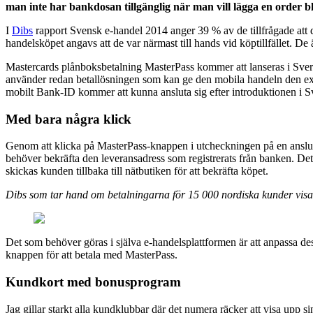
man inte har bankdosan tillgänglig när man vill lägga en order bl
I
Dibs
rapport Svensk e-handel 2014 anger 39 % av de tillfrågade att de 
handelsköpet angavs att de var närmast till hands vid köptillfället. De är
Mastercards plånboksbetalning MasterPass kommer att lanseras i Sver
använder redan betallösningen som kan ge den mobila handeln den ex
mobilt Bank-ID kommer att kunna ansluta sig efter introduktionen i 
Med bara några klick
Genom att klicka på MasterPass-knappen i utcheckningen på en anslu
behöver bekräfta den leveransadress som registrerats från banken. Det
skickas kunden tillbaka till nätbutiken för att bekräfta köpet.
Dibs som tar hand om betalningarna för 15 000 nordiska kunder visa
Det som behöver göras i själva e-handelsplattformen är att anpassa de
knappen för att betala med MasterPass.
Kundkort med bonusprogram
Jag gillar starkt alla kundklubbar där det numera räcker att visa upp si