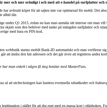
ir mer och mer orimligt i och med att e-handel på surfplattor och 
har avbrutit köpet för att sajten inte var optimerad för mobil. Det absolu
 alltid där.
ige under Q1 2015, redan nu kan man anmäla sitt intresse om man vill 
tra skjuts som den behöver med tanke på mängden surfplattor och smar
Sverige med bara en PIN-kod.
ten webbutik startas mobilt Bank-ID automatiskt och man verifierar s
 går att ändra den här adressen och det går även att registrera andra k
r hur man enkelt i några få steg betalar med MasterPass.
ssa så att utcheckningen kan hantera eventuella rabattkoder och frakta
n legitimation i stället för att dra runt med en massa kort i plånboken. Fu