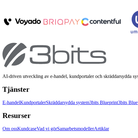
AI-driven utveckling av e-handel, kundportaler och skräddarsydda s
Tjänster
E-handel
Kundportaler
Skräddarsydda system
3bits Blueprint
3bits Blue
Resurser
Om oss
Kundcase
Vad vi gör
Samarbetsmodeller
Artiklar