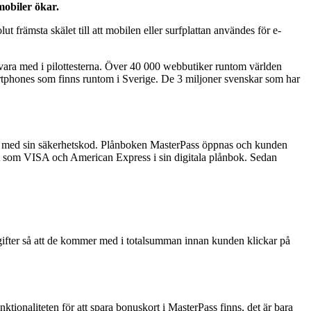
mobiler ökar.
t främsta skälet till att mobilen eller surfplattan användes för e-
vara med i pilottesterna. Över 40 000 webbutiker runtom världen
tphones som finns runtom i Sverige. De 3 miljoner svenskar som har
ig med sin säkerhetskod. Plånboken MasterPass öppnas och kunden
ort som VISA och American Express i sin digitala plånbok. Sedan
vgifter så att de kommer med i totalsumman innan kunden klickar på
nktionaliteten för att spara bonuskort i MasterPass finns, det är bara