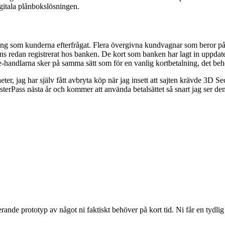
digitala plånbokslösningen.
g som kunderna efterfrågat. Flera övergivna kundvagnar som beror på att b
finns redan registrerat hos banken. De kort som banken har lagt in uppd
e-handlarna sker på samma sätt som för en vanlig kortbetalning, det behö
er, jag har själv fått avbryta köp när jag insett att sajten krävde 3D Sec
terPass nästa år och kommer att använda betalsättet så snart jag ser de
erande prototyp av något ni faktiskt behöver på kort tid. Ni får en tydlig