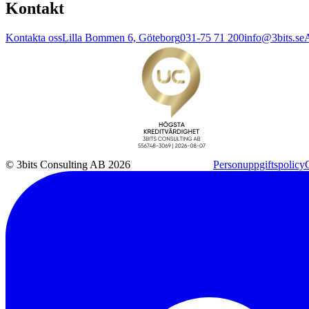
Kontakt
Kontakta oss
Lilla Bommen 6, Göteborg
031-75 71 200
info@3bits.se
A
© 3bits Consulting AB 2026
Personuppgiftspolicy