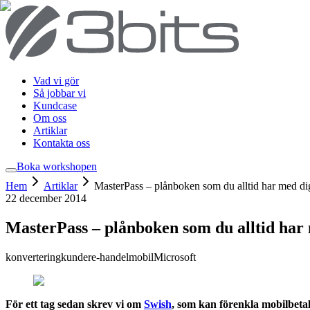
Vad vi gör
Så jobbar vi
Kundcase
Om oss
Artiklar
Kontakta oss
Boka workshop
en
Hem
Artiklar
MasterPass – plånboken som du alltid har med di
22 december 2014
MasterPass – plånboken som du alltid har
konvertering
kunder
e-handel
mobil
Microsoft
För ett tag sedan skrev vi om
Swish
, som kan förenkla mobilbetal