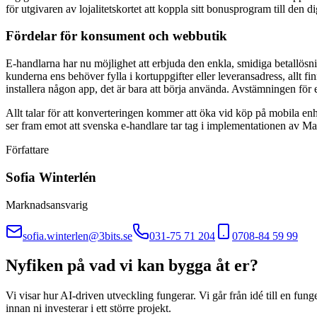
för utgivaren av lojalitetskortet att koppla sitt bonusprogram till den 
Fördelar för konsument och webbutik
E-handlarna har nu möjlighet att erbjuda den enkla, smidiga betallösnin
kunderna ens behöver fylla i kortuppgifter eller leveransadress, allt 
installera någon app, det är bara att börja använda. Avstämningen för 
Allt talar för att konverteringen kommer att öka vid köp på mobila enhet
ser fram emot att svenska e-handlare tar tag i implementationen av Mas
Författare
Sofia Winterlén
Marknadsansvarig
sofia.winterlen@3bits.se
031-75 71 204
0708-84 59 99
Nyfiken på vad vi kan bygga åt er?
Vi visar hur AI-driven utveckling fungerar. Vi går från idé till en fung
innan ni investerar i ett större projekt.