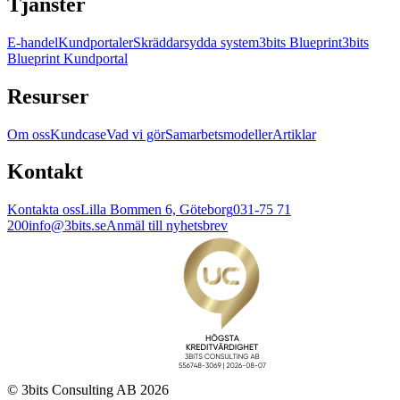
Tjänster
E-handel
Kundportaler
Skräddarsydda system
3bits Blueprint
3bits
Blueprint Kundportal
Resurser
Om oss
Kundcase
Vad vi gör
Samarbetsmodeller
Artiklar
Kontakt
Kontakta oss
Lilla Bommen 6, Göteborg
031-75 71
200
info@3bits.se
Anmäl till nyhetsbrev
© 3bits Consulting AB 2026