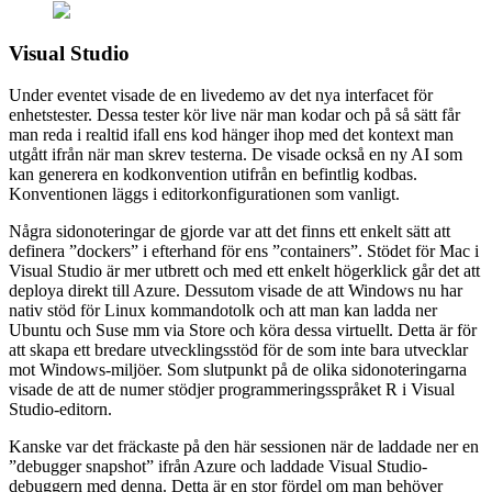
Visual Studio
Under eventet visade de en livedemo av det nya interfacet för
enhetstester. Dessa tester kör live när man kodar och på så sätt får
man reda i realtid ifall ens kod hänger ihop med det kontext man
utgått ifrån när man skrev testerna. De visade också en ny AI som
kan generera en kodkonvention utifrån en befintlig kodbas.
Konventionen läggs i editorkonfigurationen som vanligt.
Några sidonoteringar de gjorde var att det finns ett enkelt sätt att
definera ”dockers” i efterhand för ens ”containers”. Stödet för Mac i
Visual Studio är mer utbrett och med ett enkelt högerklick går det att
deploya direkt till Azure. Dessutom visade de att Windows nu har
nativ stöd för Linux kommandotolk och att man kan ladda ner
Ubuntu och Suse mm via Store och köra dessa virtuellt. Detta är för
att skapa ett bredare utvecklingsstöd för de som inte bara utvecklar
mot Windows-miljöer. Som slutpunkt på de olika sidonoteringarna
visade de att de numer stödjer programmeringsspråket R i Visual
Studio-editorn.
Kanske var det fräckaste på den här sessionen när de laddade ner en
”debugger snapshot” ifrån Azure och laddade Visual Studio-
debuggern med denna. Detta är en stor fördel om man behöver