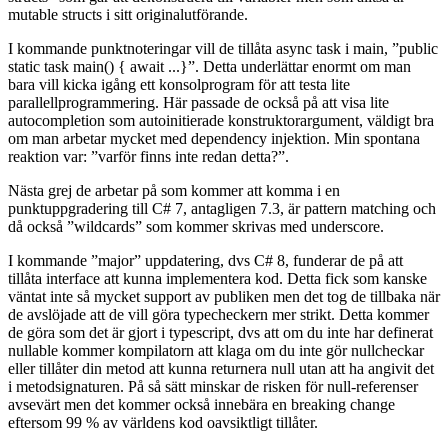
mutable structs i sitt originalutförande.
I kommande punktnoteringar vill de tillåta async task i main, ”public
static task main() { await ...}”. Detta underlättar enormt om man
bara vill kicka igång ett konsolprogram för att testa lite
parallellprogrammering. Här passade de också på att visa lite
autocompletion som autoinitierade konstruktorargument, väldigt bra
om man arbetar mycket med dependency injektion. Min spontana
reaktion var: ”varför finns inte redan detta?”.
Nästa grej de arbetar på som kommer att komma i en
punktuppgradering till C# 7, antagligen 7.3, är pattern matching och
då också ”wildcards” som kommer skrivas med underscore.
I kommande ”major” uppdatering, dvs C# 8, funderar de på att
tillåta interface att kunna implementera kod. Detta fick som kanske
väntat inte så mycket support av publiken men det tog de tillbaka när
de avslöjade att de vill göra typecheckern mer strikt. Detta kommer
de göra som det är gjort i typescript, dvs att om du inte har definerat
nullable kommer kompilatorn att klaga om du inte gör nullcheckar
eller tillåter din metod att kunna returnera null utan att ha angivit det
i metodsignaturen. På så sätt minskar de risken för null-referenser
avsevärt men det kommer också innebära en breaking change
eftersom 99 % av världens kod oavsiktligt tillåter.