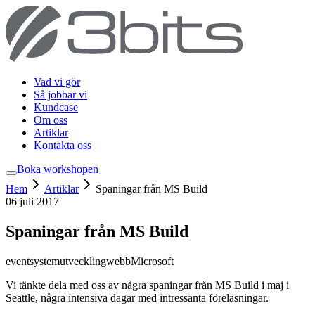
Vad vi gör
Så jobbar vi
Kundcase
Om oss
Artiklar
Kontakta oss
Boka workshop
en
Hem
Artiklar
Spaningar från MS Build
06 juli 2017
Spaningar från MS Build
event
systemutveckling
webb
Microsoft
Vi tänkte dela med oss av några spaningar från MS Build i maj i
Seattle, några intensiva dagar med intressanta föreläsningar.