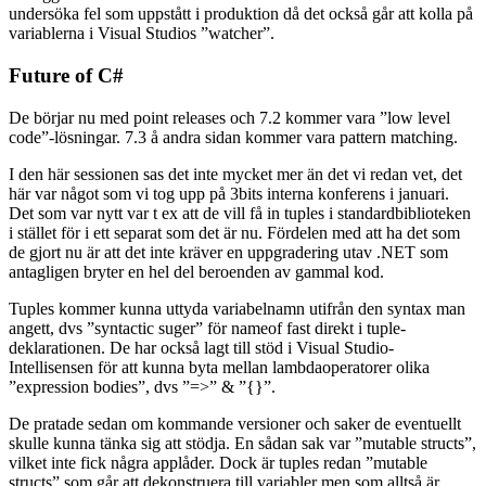
undersöka fel som uppstått i produktion då det också går att kolla på
variablerna i Visual Studios ”watcher”.
Future of C#
De börjar nu med point releases och 7.2 kommer vara ”low level
code”-lösningar. 7.3 å andra sidan kommer vara pattern matching.
I den här sessionen sas det inte mycket mer än det vi redan vet, det
här var något som vi tog upp på 3bits interna konferens i januari.
Det som var nytt var t ex att de vill få in tuples i standardbiblioteken
i stället för i ett separat som det är nu. Fördelen med att ha det som
de gjort nu är att det inte kräver en uppgradering utav .NET som
antagligen bryter en hel del beroenden av gammal kod.
Tuples kommer kunna uttyda variabelnamn utifrån den syntax man
angett, dvs ”syntactic suger” för nameof fast direkt i tuple-
deklarationen. De har också lagt till stöd i Visual Studio-
Intellisensen för att kunna byta mellan lambdaoperatorer olika
”expression bodies”, dvs ”=>” & ”{}”.
De pratade sedan om kommande versioner och saker de eventuellt
skulle kunna tänka sig att stödja. En sådan sak var ”mutable structs”,
vilket inte fick några applåder. Dock är tuples redan ”mutable
structs” som går att dekonstruera till variabler men som alltså är