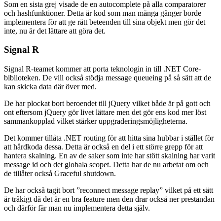
Som en sista grej visade de en autocomplete på alla comparatorer
och hashfunktioner. Detta är kod som man många gånger borde
implementera för att ge rätt beteenden till sina objekt men gör det
inte, nu är det lättare att göra det.
Signal R
Signal R-teamet kommer att porta teknologin in till .NET Core-
biblioteken. De vill också stödja message queueing på så sätt att de
kan skicka data där över med.
De har plockat bort beroendet till jQuery vilket både är på gott och
ont eftersom jQuery gör livet lättare men det gör ens kod mer löst
sammankopplad vilket stärker uppgraderingsmöjligheterna.
Det kommer tillåta .NET routing för att hitta sina hubbar i stället för
att hårdkoda dessa. Detta är också en del i ett större grepp för att
hantera skalning. En av de saker som inte har stött skalning har varit
message id och det globala scopet. Detta har de nu arbetat om och
de tillåter också Graceful shutdown.
De har också tagit bort ”reconnect message replay” vilket på ett sätt
är tråkigt då det är en bra feature men den drar också ner prestandan
och därför får man nu implementera detta själv.