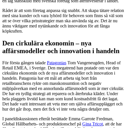
en låg statsskuld med svenska företag som återinvesterar i landet.
Rådet är att som företag anpassa sig snabbt. Att skapa tätare relation
med sina kunder och vara lyhörd för behoven som finns så väl som
att se över vilka prisstrategier man ska använda sig av. Det är nu
ännu viktigare med nytänkande och innovation för att fånga
köpkraften.
Den cirkulära ekonomin – nya
affärsmodeller och innovation i handeln
För första gången talade
Patagonias
Tom Vangeneugden, Head of
Retail EMEA, i Sverige. Den megatrend han pratade om var den
cirkulära ekonomin och de nya affärsmodeller och innovation i
handeln. Patagonia har ett mål att arbeta sig bort från
retailbranschens rykte om masskonsumtion och negativ
miljöpåverkan med en annorlunda affärsmodell som är mer cirkulär.
De har en tydlig strategi att reparera och återbruka kläder. Under
hela plaggets livstid kan man som kund kostnadsfritt få det lagat.
Det hade varit intressant att veta mer om själva affärsupplägget och
hur det går ihop, men det fick vi inte veta några detaljer om.
I paneldiskussionen efteråt berättade Emma Garrote Fredman,
Global Hållbarhets- och produktionschef på
Gina Tricot
, att de har