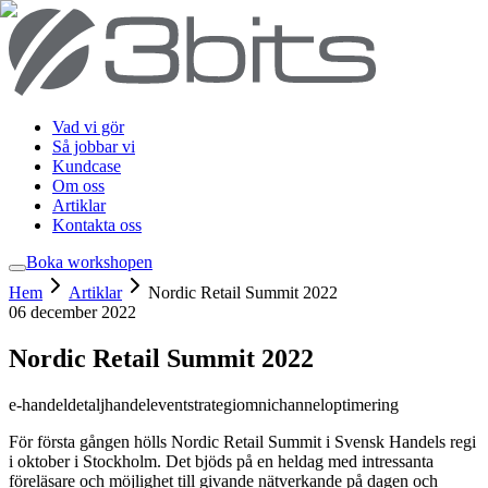
Vad vi gör
Så jobbar vi
Kundcase
Om oss
Artiklar
Kontakta oss
Boka workshop
en
Hem
Artiklar
Nordic Retail Summit 2022
06 december 2022
Nordic Retail Summit 2022
e-handel
detaljhandel
event
strategi
omnichannel
optimering
För första gången hölls Nordic Retail Summit i Svensk Handels regi
i oktober i Stockholm. Det bjöds på en heldag med intressanta
föreläsare och möjlighet till givande nätverkande på dagen och