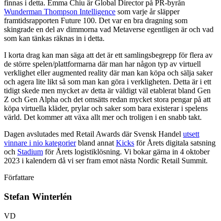
finnas i detta. Emma Chiu är Global Director på PR-byrån
Wunderman Thompson Intelligence
som varje år släpper
framtidsrapporten Future 100. Det var en bra dragning som
skingrade en del av dimmorna vad Metaverse egentligen är och vad
som kan tänkas räknas in i detta.
I korta drag kan man säga att det är ett samlingsbegrepp för flera av
de större spelen/plattformarna där man har någon typ av virtuell
verklighet eller augmented reality där man kan köpa och sälja saker
och agera lite likt så som man kan göra i verkligheten. Detta är i ett
tidigt skede men mycket av detta är väldigt väl etablerat bland Gen
Z och Gen Alpha och det omsätts redan mycket stora pengar på att
köpa virtuella kläder, prylar och saker som bara existerar i spelens
värld. Det kommer att växa allt mer och troligen i en snabb takt.
Dagen avslutades med Retail Awards där Svensk Handel
utsett
vinnare i nio kategorier
bland annat
Kicks
för Årets digitala satsning
och
Stadium
för Årets logistiklösning. Vi bokar gärna in 4 oktober
2023 i kalendern då vi ser fram emot nästa Nordic Retail Summit.
Författare
Stefan Winterlén
VD