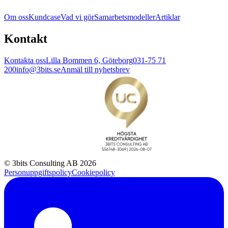
Om oss
Kundcase
Vad vi gör
Samarbetsmodeller
Artiklar
Kontakt
Kontakta oss
Lilla Bommen 6, Göteborg
031-75 71
200
info@3bits.se
Anmäl till nyhetsbrev
© 3bits Consulting AB 2026
Personuppgiftspolicy
Cookiepolicy