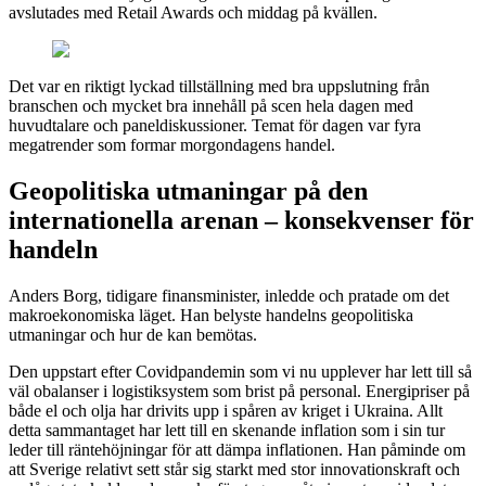
avslutades med Retail Awards och middag på kvällen.
Det var en riktigt lyckad tillställning med bra uppslutning från
branschen och mycket bra innehåll på scen hela dagen med
huvudtalare och paneldiskussioner. Temat för dagen var fyra
megatrender som formar morgondagens handel.
Geopolitiska utmaningar på den
internationella arenan – konsekvenser för
handeln
Anders Borg, tidigare finansminister, inledde och pratade om det
makroekonomiska läget. Han belyste handelns geopolitiska
utmaningar och hur de kan bemötas.
Den uppstart efter Covidpandemin som vi nu upplever har lett till så
väl obalanser i logistiksystem som brist på personal. Energipriser på
både el och olja har drivits upp i spåren av kriget i Ukraina. Allt
detta sammantaget har lett till en skenande inflation som i sin tur
leder till räntehöjningar för att dämpa inflationen. Han påminde om
att Sverige relativt sett står sig starkt med stor innovationskraft och