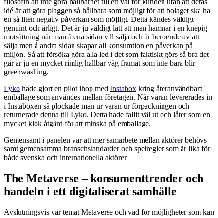
filosofin att inte göra hållbarhet till ett val för kunden utan att deras
idé är att göra plaggen så hållbara som möjligt för att bolaget ska ha
en så liten negativ påverkan som möjligt. Detta kändes väldigt
genuint och ärligt. Det är ju väldigt lätt att man hamnar i en knepig
motsättning när man å ena sidan vill sälja och är beroende av att
sälja men å andra sidan skapar all konsumtion en påverkan på
miljön. Så att försöka göra alla led i det som faktiskt görs så bra det
går är ju en mycket rimlig hållbar väg framåt som inte bara blir
greenwashing.
Lyko
hade gjort en pilot ihop med
Instabox
kring återanvändbara
emballage som användes mellan företagen. När varan levererades in
i Instaboxen så plockade man ur varan ur förpackningen och
returnerade denna till Lyko. Detta hade fallit väl ut och låter som en
mycket klok åtgärd för att minska på emballage.
Gemensamt i panelen var att mer samarbete mellan aktörer behövs
samt gemensamma branschstandarder och spelregler som är lika för
både svenska och internationella aktörer.
The Metaverse – konsumenttrender och
handeln i ett digitaliserat samhälle​
Avslutningsvis var temat Metaverse och vad för möjligheter som kan