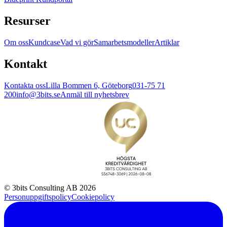
Resurser
Om oss
Kundcase
Vad vi gör
Samarbetsmodeller
Artiklar
Kontakt
Kontakta oss
Lilla Bommen 6, Göteborg
031-75 71
200
info@3bits.se
Anmäl till nyhetsbrev
© 3bits Consulting AB 2026
Personuppgiftspolicy
Cookiepolicy