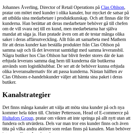
Johannes Åverling, Director of Retail Operations på
Clas Ohlson
,
pratar om mötet med kunder i olika kanaler, hur mycket de satsar på
att utbilda sina medarbetare i produktkunskap. Och att finnas där för
kunderna. Han berättar att deras medarbetare behöver gå till chefen
om de vill svara nej till en kund, men medarbetarna har själva
mandat att säga ja. Han pratade även om att de testar många olika
saker i deras affärsutveckling. Allt från att samarbeta med Mathem
för att deras kunder kan beställa produkter från Clas Ohlson på
samma sajt och få det levererat samtidigt med samma leveransbil.
Några butiker hos Clas Ohlson har blivit feeder stores där de kan
erbjuda leverans samma dag hem till kunderna där butikerna
används som logistikhubbar. De ser att de behöver kunna erbjuda
olika leveransalternativ för att passa kunderna. Nästan hälften av
Clas Ohlsons e-handelskunder väljer att hämta sina paket i deras
butiker.
Kanalstrategier
Det finns många kanaler att välja att möta sina kunder på och nya
kommer hela tiden till. Christer Pettersson, Head of E-commerce på
Hultafors Group
, pratar om vikten att inte springa på allt nytt utan att
fundera och utvärdera. Dels var man tror ens kunder finns och även
titta på vilka andra aktörer som redan finns på kanalen. Man behöver