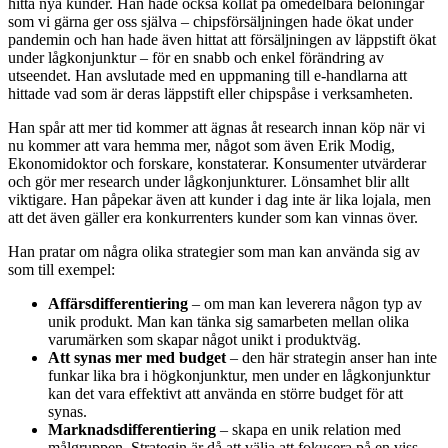
hitta nya kunder. Han hade också kollat på omedelbara belöningar
som vi gärna ger oss själva – chipsförsäljningen hade ökat under
pandemin och han hade även hittat att försäljningen av läppstift ökat
under lågkonjunktur – för en snabb och enkel förändring av
utseendet. Han avslutade med en uppmaning till e-handlarna att
hittade vad som är deras läppstift eller chipspåse i verksamheten.
Han spår att mer tid kommer att ägnas åt research innan köp när vi
nu kommer att vara hemma mer, något som även Erik Modig,
Ekonomidoktor och forskare, konstaterar. Konsumenter utvärderar
och gör mer research under lågkonjunkturer. Lönsamhet blir allt
viktigare. Han påpekar även att kunder i dag inte är lika lojala, men
att det även gäller era konkurrenters kunder som kan vinnas över.
Han pratar om några olika strategier som man kan använda sig av
som till exempel:
Affärsdifferentiering
– om man kan leverera någon typ av
unik produkt. Man kan tänka sig samarbeten mellan olika
varumärken som skapar något unikt i produktväg.
Att synas mer med budget
– den här strategin anser han inte
funkar lika bra i högkonjunktur, men under en lågkonjunktur
kan det vara effektivt att använda en större budget för att
synas.
Marknadsdifferentiering
– skapa en unik relation med
målgruppen. Strategin är då att välja att fokusera på en viss