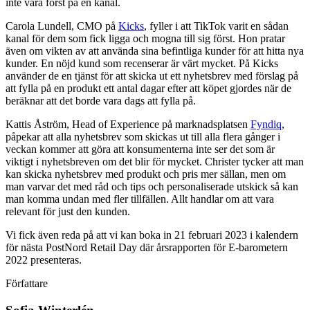
inte vara först på en kanal.
Carola Lundell, CMO på
Kicks
, fyller i att TikTok varit en sådan
kanal för dem som fick ligga och mogna till sig först. Hon pratar
även om vikten av att använda sina befintliga kunder för att hitta nya
kunder. En nöjd kund som recenserar är värt mycket. På Kicks
använder de en tjänst för att skicka ut ett nyhetsbrev med förslag på
att fylla på en produkt ett antal dagar efter att köpet gjordes när de
beräknar att det borde vara dags att fylla på.
Kattis Åström, Head of Experience på marknadsplatsen
Fyndiq
,
påpekar att alla nyhetsbrev som skickas ut till alla flera gånger i
veckan kommer att göra att konsumenterna inte ser det som är
viktigt i nyhetsbreven om det blir för mycket. Christer tycker att man
kan skicka nyhetsbrev med produkt och pris mer sällan, men om
man varvar det med råd och tips och personaliserade utskick så kan
man komma undan med fler tillfällen. Allt handlar om att vara
relevant för just den kunden.
Vi fick även reda på att vi kan boka in 21 februari 2023 i kalendern
för nästa PostNord Retail Day där årsrapporten för E-barometern
2022 presenteras.
Författare