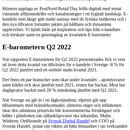
Höstens upplaga av PostNord Retail Day hölls digitalt med temat
vinnande affärsmodeller och kanalstrategier i ett fygitalt landskap. E-
handeln som länge gått starkt samsas med de fysiska butikerna och i
den nya tillvaron fortsätter jakten på hållbara och lönsamma
upplevelser. Vi bjöds både på inspiration och tips från e-handlare
och forskare samt en genomgång av kvartalets E-barometer.
E-barometern Q2 2022
När rapporten E-barometern för Q2 2022 presenterades fick vi veta
att även detta kvartal var tillväxten för e-handeln i Sverige -8 % för
Q2 2022 jämfört med ett oerhört starkt kvartal 2021.
Det finns ett par branscher som ökat under kvartalet – apoteksvaror
samt kläder och skor jämfört med 2021, resten har backat. Mest har
dagligvaror backat med 28 % minskning jämfört med Q2 2021.
När Sverige nu går in i en lågkonjunktur, elpriset går upp
tillsammans med bränslekostnader, räntorna stiger och inflationen
ökar den allmänna prisnivån blir konsumenterna försiktigare och
håller i plånboken när sällanköpsvaror ska inhandlas. Malin
Winbom, Ordförande på
Svensk Digital Handel
och COO på
Svensk Handel, pratar om vikten att hitta lönsamhet i sin verksamhet