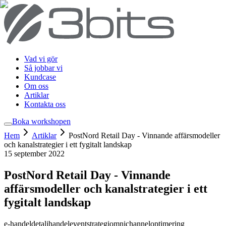
Vad vi gör
Så jobbar vi
Kundcase
Om oss
Artiklar
Kontakta oss
Boka workshop
en
Hem
Artiklar
PostNord Retail Day - Vinnande affärsmodeller
och kanalstrategier i ett fygitalt landskap
15 september 2022
PostNord Retail Day - Vinnande
affärsmodeller och kanalstrategier i ett
fygitalt landskap
e-handel
detaljhandel
event
strategi
omnichannel
optimering