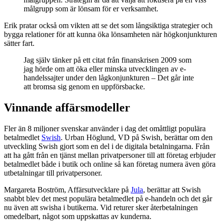
målgrupp som är lönsam för er verksamhet.
Erik pratar också om vikten att se det som långsiktiga strategier och
bygga relationer för att kunna öka lönsamheten när högkonjunkturen
sätter fart.
Jag själv tänker på ett citat från finanskrisen 2009 som
jag hörde om att öka eller minska utvecklingen av e-
handelssajter under den lågkonjunkturen – Det går inte
att bromsa sig genom en uppförsbacke.
Vinnande affärsmodeller
Fler än 8 miljoner svenskar använder i dag det omåttligt populära
betalmedlet
Swish
. Urban Höglund, VD på Swish, berättar om den
utveckling Swish gjort som en del i de digitala betalningarna. Från
att ha gått från en tjänst mellan privatpersoner till att företag erbjuder
betalmedlet både i butik och online så kan företag numera även göra
utbetalningar till privatpersoner.
Margareta Boström, Affärsutvecklare på
Jula
, berättar att Swish
snabbt blev det mest populära betalmedlet på e-handeln och det går
nu även att swisha i butikerna. Vid returer sker återbetalningen
omedelbart, något som uppskattas av kunderna.