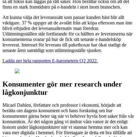
så att fokus kan läggas på rätt saker. Hon berättar också om att det
finns en stark framtidstro på e-handeln i stort inom branschen.
Att kunna välja det leveranssätt som passar kunden bäst blir allt
viktigare. 37 % uppger att de avstått från att köpa eftersom man inte
blivit erbjuden det leveransalternativ man föredrar.
Utlämningsställen står fortfarande för ca hälften av leveranserna när
konsumenterna svarar på hur de fick sitt senaste e-handelsköp
levererat. Intresset för leverans till paketboxar har ökat stadigt de
senaste åren samtidigt som utlämningsställe sjunker.
Ladda ner hela rapporten E-barometern Q2 2022.
Konsumenter gör mer research under
lågkonjunktur
Micael Dahlen, författare och professor i ekonomi, började att
berätta om dagens konsument och hans forskning om hur
konsumenter gärna beter sig när vi behöver hyvla bort saker från vår
konsumtion. Är det någon gång vi ändrar våra vanor är det enligt
honom under lågkonjunkturer när vi stannar hemma mer och kan
vara mer digitala i hemmet. För företagare är detta ett bra tillfälle att