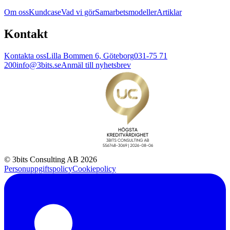
Om oss
Kundcase
Vad vi gör
Samarbetsmodeller
Artiklar
Kontakt
Kontakta oss
Lilla Bommen 6, Göteborg
031-75 71
200
info@3bits.se
Anmäl till nyhetsbrev
© 3bits Consulting AB 2026
Personuppgiftspolicy
Cookiepolicy