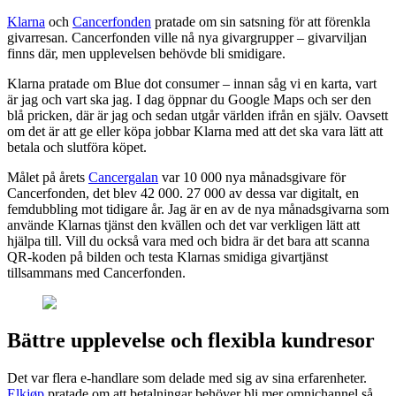
Klarna
och
Cancerfonden
pratade om sin satsning för att förenkla
givarresan. Cancerfonden ville nå nya givargrupper – givarviljan
finns där, men upplevelsen behövde bli smidigare.
Klarna pratade om Blue dot consumer – innan såg vi en karta, vart
är jag och vart ska jag. I dag öppnar du Google Maps och ser den
blå pricken, där är jag och sedan utgår världen ifrån en själv. Oavsett
om det är att ge eller köpa jobbar Klarna med att det ska vara lätt att
betala och slutföra köpet.
Målet på årets
Cancergalan
var 10 000 nya månadsgivare för
Cancerfonden, det blev 42 000. 27 000 av dessa var digitalt, en
femdubbling mot tidigare år. Jag är en av de nya månadsgivarna som
använde Klarnas tjänst den kvällen och det var verkligen lätt att
hjälpa till. Vill du också vara med och bidra är det bara att scanna
QR-koden på bilden och testa Klarnas smidiga givartjänst
tillsammans med Cancerfonden.
Bättre upplevelse och flexibla kundresor
Det var flera e-handlare som delade med sig av sina erfarenheter.
Elkjøp
pratade om att betalningar behöver bli mer omnichannel så