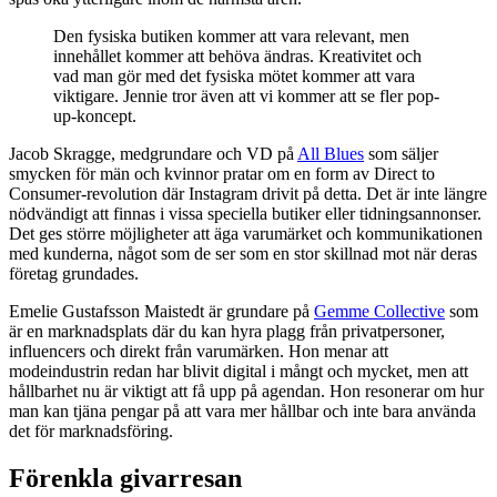
Den fysiska butiken kommer att vara relevant, men
innehållet kommer att behöva ändras. Kreativitet och
vad man gör med det fysiska mötet kommer att vara
viktigare. Jennie tror även att vi kommer att se fler pop-
up-koncept.
Jacob Skragge, medgrundare och VD på
All Blues
som säljer
smycken för män och kvinnor pratar om en form av Direct to
Consumer-revolution där Instagram drivit på detta. Det är inte längre
nödvändigt att finnas i vissa speciella butiker eller tidningsannonser.
Det ges större möjligheter att äga varumärket och kommunikationen
med kunderna, något som de ser som en stor skillnad mot när deras
företag grundades.
Emelie Gustafsson Maistedt är grundare på
Gemme Collective
som
är en marknadsplats där du kan hyra plagg från privatpersoner,
influencers och direkt från varumärken. Hon menar att
modeindustrin redan har blivit digital i mångt och mycket, men att
hållbarhet nu är viktigt att få upp på agendan. Hon resonerar om hur
man kan tjäna pengar på att vara mer hållbar och inte bara använda
det för marknadsföring.
Förenkla givarresan