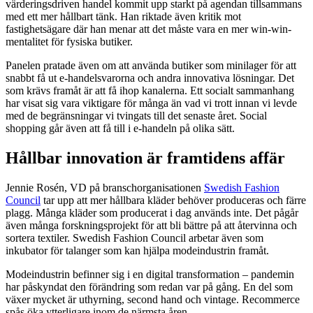
värderingsdriven handel kommit upp starkt på agendan tillsammans
med ett mer hållbart tänk. Han riktade även kritik mot
fastighetsägare där han menar att det måste vara en mer win-win-
mentalitet för fysiska butiker.
Panelen pratade även om att använda butiker som minilager för att
snabbt få ut e-handelsvarorna och andra innovativa lösningar. Det
som krävs framåt är att få ihop kanalerna. Ett socialt sammanhang
har visat sig vara viktigare för många än vad vi trott innan vi levde
med de begränsningar vi tvingats till det senaste året. Social
shopping går även att få till i e-handeln på olika sätt.
Hållbar innovation är framtidens affär
Jennie Rosén, VD på branschorganisationen
Swedish Fashion
Council
tar upp att mer hållbara kläder behöver produceras och färre
plagg. Många kläder som producerat i dag används inte. Det pågår
även många forskningsprojekt för att bli bättre på att återvinna och
sortera textiler. Swedish Fashion Council arbetar även som
inkubator för talanger som kan hjälpa modeindustrin framåt.
Modeindustrin befinner sig i en digital transformation – pandemin
har påskyndat den förändring som redan var på gång. En del som
växer mycket är uthyrning, second hand och vintage. Recommerce
spås öka ytterligare inom de närmsta åren.