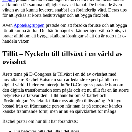
att kunden får samma möjlighet oavsett kanal. De betonade även
vikten av att kunna leverera snabbt i en föränderlig värd. Deras tips
för att lyckas är korta beslutsvägar och att bygga flexibelt.
Även
Apoteksgruppen
pratade om att försöka förutse och att bygga
för att kunna ändra. Det här är något vi känner igen väl på 3bits, vi
pratar alltid om att bygga skalbara lösningar så att du är redo när e-
handeln växer.
Tillit – Nyckeln till tillväxt i en värld av
ovisshet
Årets tema på D-Congress är Tillväxt i en tid av ovisshet med
huvudtalare Rachel Botsman som är ledande expert på tillit i en
digital värld. Under en intervju inför D-Congress pratade hon om
den digitala transformation som pågår och att nu tillit får en än större
betydelse i affärsvärlden. Tillit handlar om sårbarhet och
förväntningar. Ny teknik tillåter oss att göra tillitssprång. Att hyra
bostad från en främmande person när man är på semester kändes
kanske främmande förut, men är nu en självklarhet för många.
Rachel pratar om hur tillit har förändrats:
Du behöver hitta det lilla i det stora.