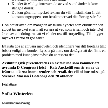
Kunder är väldigt intresserade av vad som händer bakom
stängda dörrar.
Du kan göra hur mycket reklam du vill – i slutändan är det
konsumentgruppen som bestämmer vad ditt företag står för.
Hon pratar även om mängden av falska nyheter som cirkulerar och
att det tar mycket energi att sortera ut vad som är sant och inte. Det
är en av anledningarna att vi vänder oss till storytelling. Tillit ligger
mycket i varför vi gör saker.
Ett sista tips är att vara medveten och identifiera var ditt företags tillit
brister enligt era kunder. Lyssna på dem, om de säger att det finns ett
problem med kundtjänst måste du adressera det.
Avslutningsvis presenterades en av talarna som kommer att
avrunda D-Congress i höst – Kate Ancketill som är en av de
främsta talarna inom trender och retail, det vill ni inte missa på
Svenska Mässan i Göteborg den 28 oktober.
Författare
Sofia Winterlén
Marknadsansvarig