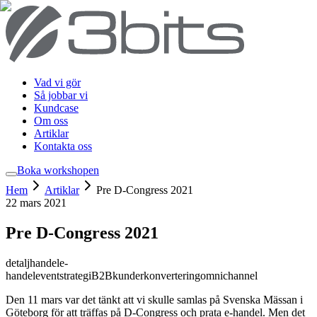
Vad vi gör
Så jobbar vi
Kundcase
Om oss
Artiklar
Kontakta oss
Boka workshop
en
Hem
Artiklar
Pre D-Congress 2021
22 mars 2021
Pre D-Congress 2021
detaljhandel
e-
handel
event
strategi
B2B
kunder
konvertering
omnichannel
Den 11 mars var det tänkt att vi skulle samlas på Svenska Mässan i
Göteborg för att träffas på D-Congress och prata e-handel. Men det