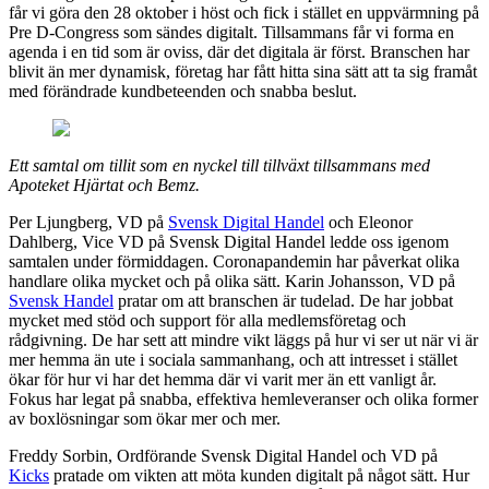
får vi göra den 28 oktober i höst och fick i stället en uppvärmning på
Pre D-Congress som sändes digitalt. Tillsammans får vi forma en
agenda i en tid som är oviss, där det digitala är först. Branschen har
blivit än mer dynamisk, företag har fått hitta sina sätt att ta sig framåt
med förändrade kundbeteenden och snabba beslut.
Ett samtal om tillit som en nyckel till tillväxt tillsammans med
Apoteket Hjärtat och Bemz.
Per Ljungberg, VD på
Svensk Digital Handel
och Eleonor
Dahlberg, Vice VD på Svensk Digital Handel ledde oss igenom
samtalen under förmiddagen. Coronapandemin har påverkat olika
handlare olika mycket och på olika sätt. Karin Johansson, VD på
Svensk Handel
pratar om att branschen är tudelad. De har jobbat
mycket med stöd och support för alla medlemsföretag och
rådgivning. De har sett att mindre vikt läggs på hur vi ser ut när vi är
mer hemma än ute i sociala sammanhang, och att intresset i stället
ökar för hur vi har det hemma där vi varit mer än ett vanligt år.
Fokus har legat på snabba, effektiva hemleveranser och olika former
av boxlösningar som ökar mer och mer.
Freddy Sorbin, Ordförande Svensk Digital Handel och VD på
Kicks
pratade om vikten att möta kunden digitalt på något sätt. Hur