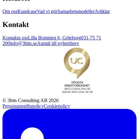
Om oss
Kundcase
Vad vi gör
Samarbetsmodeller
Artiklar
Kontakt
Kontakta oss
Lilla Bommen 6, Göteborg
031-75 71
200
info@3bits.se
Anmäl till nyhetsbrev
© 3bits Consulting AB 2026
Personuppgiftspolicy
Cookiepolicy