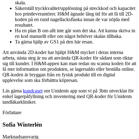
skala.
Säkerställ tryckkvalitet/upplösning på streckkod och kapacitet
hos printleverantörer. H&M ägnade lång tid för att få till 2D-
koden på en rund nagellacksflaska innan de var nöjda med
resultatet.
Ha en plan B om allt inte går som det ska. Att kunna skriva in
en kod manuellt eller om något behöver skalas tillbaka.
Ta gärna hjälp av GS1 på den här resan.
Att använda 2D-koder har hjälpt H&M mycket i deras interna
arbeta, nästa steg är nu att använda QR-koder för sådant som riktar
sig till kunder. I H&M-appen kan man redan nu scanna koden för att
få mer information om produkten, se lagersaldo eller beställa online.
QR-koden är bryggan från en fysisk produkt till en digital
upplevelse som ska förbättra köpresan.​
Läs gärna
kundcaset
om Unidents app som vi på 3bits utvecklat för
enkel lagerpåfyllning och inventering med QR-koder för Unidents
tandläkarkliniker.
Författare
Sofia Winterlén
Marknadsansvarig