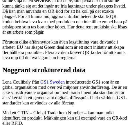
skulle vilja ha ett serviceavtal för en dyrare jacka där man skulle
kunna tänka sig att det ingår tre fria lagningar under plaggets livstid.
Då kan man använda en QR-kod för att ha koll på det exakta
plagget. För att kunna möjliggöra cirkulärt beteende skulle QR-
koden behöva leva kvar med produkten och inte till exempel bara på
prislappen som tas bort efter köpet. Hur detta rent praktiskt ska lösas
är ett arbete som pågår.
Förutom olika affärsnyttor kan även lagstiftning vara drivande i
arbetet. EU har skapat Green deal som är ett stort initiativ att skapa
fler hållbara produkter. Flera av dem kräver QR-koder för att kunna
leva upp till de nya lagarna och reglerna.
Noggrant strukturerad data
Lena Coulibaly från
GS1 Sweden
introducerade GS1 som är en
global organisation med över två miljoner användarföretag. De är en
icke vinstdrivande organisation med branschneutrala standarder för
att säkerställa ett gemensamt digitalt affärsspråk i hela världen. GS1-
standarder kan användas av alla företag.
Med ett GTIN – Global Trade Item Number – kan man unikt
identifiera en produkt. Märkningen kan till exempel vara en QR-kod
eller RFID.