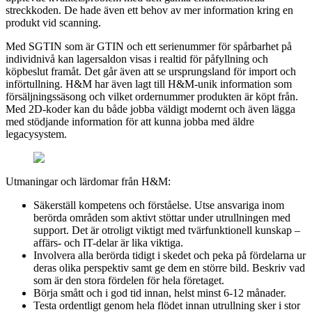
streckkoden. De hade även ett behov av mer information kring en
produkt vid scanning.
Med SGTIN som är GTIN och ett serienummer för spårbarhet på
individnivå kan lagersaldon visas i realtid för påfyllning och
köpbeslut framåt. Det går även att se ursprungsland för import och
införtullning. H&M har även lagt till H&M-unik information som
försäljningssäsong och vilket ordernummer produkten är köpt från.
Med 2D-koder kan du både jobba väldigt modernt och även lägga
med stödjande information för att kunna jobba med äldre
legacysystem.
Utmaningar och lärdomar från H&M:
Säkerställ kompetens och förståelse. Utse ansvariga inom
berörda områden som aktivt stöttar under utrullningen med
support. Det är otroligt viktigt med tvärfunktionell kunskap –
affärs- och IT-delar är lika viktiga.
Involvera alla berörda tidigt i skedet och peka på fördelarna ur
deras olika perspektiv samt ge dem en större bild. Beskriv vad
som är den stora fördelen för hela företaget.
Börja smått och i god tid innan, helst minst 6-12 månader.
Testa ordentligt genom hela flödet innan utrullning sker i stor