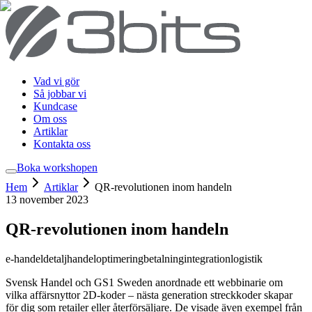
Vad vi gör
Så jobbar vi
Kundcase
Om oss
Artiklar
Kontakta oss
Boka workshop
en
Hem
Artiklar
QR-revolutionen inom handeln
13 november 2023
QR-revolutionen inom handeln
e-handel
detaljhandel
optimering
betalning
integration
logistik
Svensk Handel och GS1 Sweden anordnade ett webbinarie om
vilka affärsnyttor 2D-koder – nästa generation streckkoder skapar
för dig som retailer eller återförsäljare. De visade även exempel från