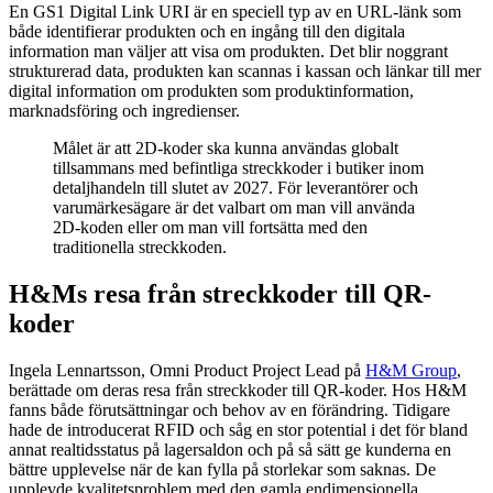
En GS1 Digital Link URI är en speciell typ av en URL-länk som
både identifierar produkten och en ingång till den digitala
information man väljer att visa om produkten. Det blir noggrant
strukturerad data, produkten kan scannas i kassan och länkar till mer
digital information om produkten som produktinformation,
marknadsföring och ingredienser.
Målet är att 2D-koder ska kunna användas globalt
tillsammans med befintliga streckkoder i butiker inom
detaljhandeln till slutet av 2027. För leverantörer och
varumärkesägare är det valbart om man vill använda
2D-koden eller om man vill fortsätta med den
traditionella streckkoden.
H&Ms resa från streckkoder till QR-
koder
Ingela Lennartsson, Omni Product Project Lead på
H&M Group
,
berättade om deras resa från streckkoder till QR-koder. Hos H&M
fanns både förutsättningar och behov av en förändring. Tidigare
hade de introducerat RFID och såg en stor potential i det för bland
annat realtidsstatus på lagersaldon och på så sätt ge kunderna en
bättre upplevelse när de kan fylla på storlekar som saknas. De
upplevde kvalitetsproblem med den gamla endimensionella