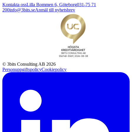
Kontakta oss
Lilla Bommen 6, Göteborg
031-75 71
200
info@3bits.se
Anmäl till nyhetsbrev
© 3bits Consulting AB 2026
Personuppgiftspolicy
Cookiepolicy