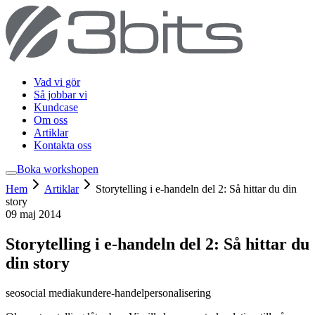
Vad vi gör
Så jobbar vi
Kundcase
Om oss
Artiklar
Kontakta oss
Boka workshop
en
Hem
Artiklar
Storytelling i e-handeln del 2: Så hittar du din
story
09 maj 2014
Storytelling i e-handeln del 2: Så hittar du
din story
seo
social media
kunder
e-handel
personalisering