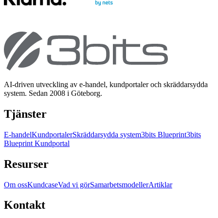
AI-driven utveckling av e-handel, kundportaler och skräddarsydda
system. Sedan 2008 i Göteborg.
Tjänster
E-handel
Kundportaler
Skräddarsydda system
3bits Blueprint
3bits
Blueprint Kundportal
Resurser
Om oss
Kundcase
Vad vi gör
Samarbetsmodeller
Artiklar
Kontakt