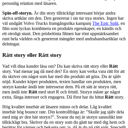
personlig relation med läsaren.
Spin-off-storyn.
Är din story tillräckligt intressant börjar andra
skriva artiklar om den. Den genererar i sin tur nya stories. Ingen har
väl undgått Volvo Trucks framgångsrika kampanj
The Epic Split
, en
film som lyckas kombinera en produkts egenskaper, en kändis och
ett otroligt stunt. Den prisbelönta filmen har rönt uppmärksamhet
runt hela världen och genererat mängder med andrahandsartiklar och
delningar.
Rätt story eller Rätt story
Vad vill dina kunder läsa om? Du kan skriva rätt story eller
Rätt
story. Vad menar jag då med det? En story kan verka vara rätt för att
du skriver om något som har med din produkt att göra. Du är själv
nöjd. Kunder köper produkten, texten handlar om produkten, men
storyn kanske ändå inte intresserar dem. På ett sätt är storyn rätt,
men ändå inte
Rätt
med stort R och fetstil. Storyn måste ge något
extra, fånga intresset och engagera. Då först har du hittat
Rätt
story.
Hög kvalitet innebär att läsaren minns och delar. Låg kvalitet
innebär hög bounce rate. Din kontrollfråga är: ”Skulle jag själv dela
med mig av den här storyn?”. Svarar du nej är storyn sannolikt inte
tillräckligt bra. Skriver du en story som du glatt tar med dig hem och
berättar för vänner och bekanta om; ja, då är du på rätt spår. Speciellt