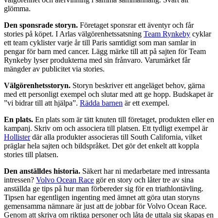
glömma.
Den sponsrade storyn.
Företaget sponsrar ett äventyr och får
stories på köpet. I Arlas välgörenhetssatsning
Team Rynkeby
cyklar
ett team cyklister varje år till Paris samtidigt som man samlar in
pengar för barn med cancer. Lägg märke till att på sajten för Team
Rynkeby lyser produkterna med sin frånvaro. Varumärket får
mängder av publicitet via stories.
Välgörenhetsstoryn.
Storyn beskriver ett angeläget behov, gärna
med ett personligt exempel och slutar med att ge hopp. Budskapet är
”vi bidrar till att hjälpa”.
Rädda barnen
är ett exempel.
En plats.
En plats som är tätt knuten till företaget, produkten eller en
kampanj. Skriv om och associera till platsen. Ett tydligt exempel är
Hollister
där alla produkter associeras till South California, vilket
präglar hela sajten och bildspråket. Det gör det enkelt att koppla
stories till platsen.
Den anställdes historia.
Säkert har ni medarbetare med intressanta
intressen?
Volvo Ocean Race
gör en story och låter tre av sina
anställda ge tips på hur man förbereder sig för en triathlontävling.
Tipsen har egentligen ingenting med ämnet att göra utan storyns
gemensamma nämnare är just att de jobbar för Volvo Ocean Race.
Genom att skriva om riktiga personer och låta de uttala sig skapas en