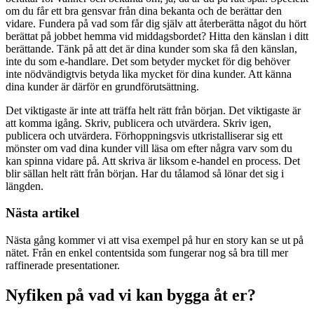
om du får ett bra gensvar från dina bekanta och de berättar den
vidare. Fundera på vad som får dig själv att återberätta något du hört
berättat på jobbet hemma vid middagsbordet? Hitta den känslan i ditt
berättande. Tänk på att det är dina kunder som ska få den känslan,
inte du som e-handlare. Det som betyder mycket för dig behöver
inte nödvändigtvis betyda lika mycket för dina kunder. Att känna
dina kunder är därför en grundförutsättning.
Det viktigaste är inte att träffa helt rätt från början. Det viktigaste är
att komma igång. Skriv, publicera och utvärdera. Skriv igen,
publicera och utvärdera. Förhoppningsvis utkristalliserar sig ett
mönster om vad dina kunder vill läsa om efter några varv som du
kan spinna vidare på. Att skriva är liksom e-handel en process. Det
blir sällan helt rätt från början. Har du tålamod så lönar det sig i
längden.
Nästa artikel
Nästa gång kommer vi att visa exempel på hur en story kan se ut på
nätet. Från en enkel contentsida som fungerar nog så bra till mer
raffinerade presentationer.
Nyfiken på vad vi kan bygga åt er?