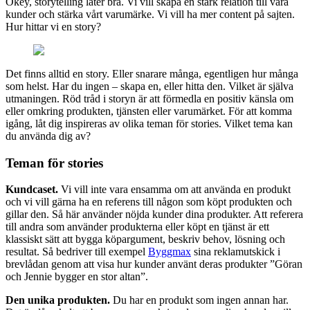
Okey, storytelling låter bra. Vi vill skapa en stark relation till våra
kunder och stärka vårt varumärke. Vi vill ha mer content på sajten.
Hur hittar vi en story?
Det finns alltid en story. Eller snarare många, egentligen hur många
som helst. Har du ingen – skapa en, eller hitta den. Vilket är själva
utmaningen. Röd tråd i storyn är att förmedla en positiv känsla om
eller omkring produkten, tjänsten eller varumärket. För att komma
igång, låt dig inspireras av olika teman för stories. Vilket tema kan
du använda dig av?
Teman för stories
Kundcaset.
Vi vill inte vara ensamma om att använda en produkt
och vi vill gärna ha en referens till någon som köpt produkten och
gillar den. Så här använder nöjda kunder dina produkter. Att referera
till andra som använder produkterna eller köpt en tjänst är ett
klassiskt sätt att bygga köpargument, beskriv behov, lösning och
resultat. Så bedriver till exempel
Byggmax
sina reklamutskick i
brevlådan genom att visa hur kunder använt deras produkter ”Göran
och Jennie bygger en stor altan”.
Den unika produkten.
Du har en produkt som ingen annan har.