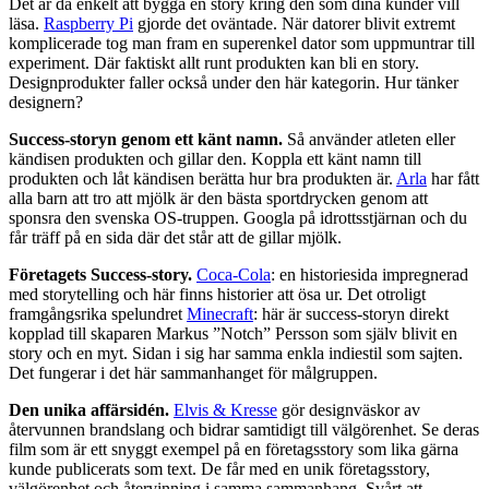
Det är då enkelt att bygga en story kring den som dina kunder vill
läsa.
Raspberry Pi
gjorde det oväntade. När datorer blivit extremt
komplicerade tog man fram en superenkel dator som uppmuntrar till
experiment. Där faktiskt allt runt produkten kan bli en story.
Designprodukter faller också under den här kategorin. Hur tänker
designern?
Success-storyn genom ett känt namn.
Så använder atleten eller
kändisen produkten och gillar den. Koppla ett känt namn till
produkten och låt kändisen berätta hur bra produkten är.
Arla
har fått
alla barn att tro att mjölk är den bästa sportdrycken genom att
sponsra den svenska OS-truppen. Googla på idrottsstjärnan och du
får träff på en sida där det står att de gillar mjölk.
Företagets Success-story.
Coca-Cola
: en historiesida impregnerad
med storytelling och här finns historier att ösa ur. Det otroligt
framgångsrika spelundret
Minecraft
: här är success-storyn direkt
kopplad till skaparen Markus ”Notch” Persson som själv blivit en
story och en myt. Sidan i sig har samma enkla indiestil som sajten.
Det fungerar i det här sammanhanget för målgruppen.
Den unika affärsidén.
Elvis & Kresse
gör designväskor av
återvunnen brandslang och bidrar samtidigt till välgörenhet. Se deras
film som är ett snyggt exempel på en företagsstory som lika gärna
kunde publicerats som text. De får med en unik företagsstory,
välgörenhet och återvinning i samma sammanhang. Svårt att