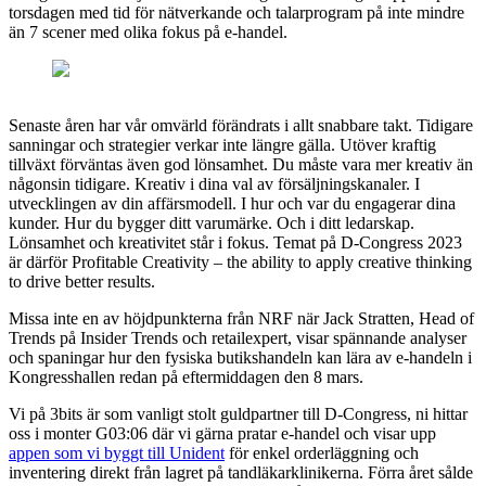
torsdagen med tid för nätverkande och talarprogram på inte mindre
än 7 scener med olika fokus på e-handel.
Senaste åren har vår omvärld förändrats i allt snabbare takt. Tidigare
sanningar och strategier verkar inte längre gälla. Utöver kraftig
tillväxt förväntas även god lönsamhet. Du måste vara mer kreativ än
någonsin tidigare. Kreativ i dina val av försäljningskanaler. I
utvecklingen av din affärsmodell. I hur och var du engagerar dina
kunder. Hur du bygger ditt varumärke. Och i ditt ledarskap.
Lönsamhet och kreativitet står i fokus. Temat på D-Congress 2023
är därför Profitable Creativity – the ability to apply creative thinking
to drive better results.
Missa inte en av höjdpunkterna från NRF när Jack Stratten, Head of
Trends på Insider Trends och retailexpert, visar spännande analyser
och spaningar hur den fysiska butikshandeln kan lära av e-handeln i
Kongresshallen redan på eftermiddagen den 8 mars.
Vi på 3bits är som vanligt stolt guldpartner till D-Congress, ni hittar
oss i monter G03:06 där vi gärna pratar e-handel och visar upp
appen som vi byggt till Unident
för enkel orderläggning och
inventering direkt från lagret på tandläkarklinikerna. Förra året sålde