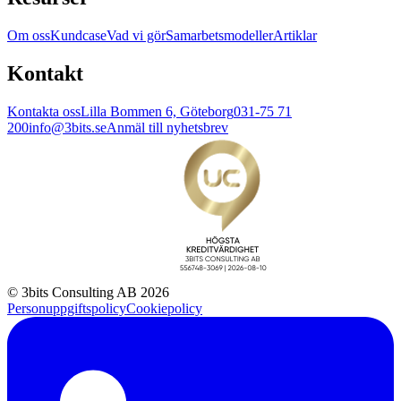
Om oss
Kundcase
Vad vi gör
Samarbetsmodeller
Artiklar
Kontakt
Kontakta oss
Lilla Bommen 6, Göteborg
031-75 71
200
info@3bits.se
Anmäl till nyhetsbrev
© 3bits Consulting AB 2026
Personuppgiftspolicy
Cookiepolicy