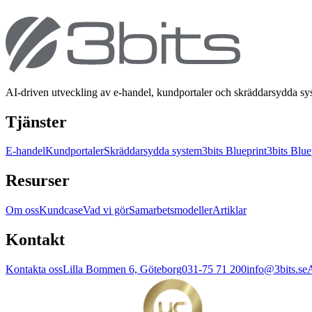
AI-driven utveckling av e-handel, kundportaler och skräddarsydda s
Tjänster
E-handel
Kundportaler
Skräddarsydda system
3bits Blueprint
3bits Blue
Resurser
Om oss
Kundcase
Vad vi gör
Samarbetsmodeller
Artiklar
Kontakt
Kontakta oss
Lilla Bommen 6, Göteborg
031-75 71 200
info@3bits.se
A