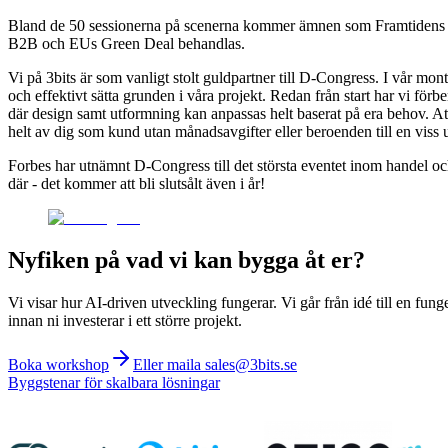
Bland de 50 sessionerna på scenerna kommer ämnen som Framtidens hå
B2B och EUs Green Deal behandlas.
Vi på 3bits är som vanligt stolt guldpartner till D-Congress. I vår m
och effektivt sätta grunden i våra projekt. Redan från start har vi fö
där design samt utformning kan anpassas helt baserat på era behov. Att 
helt av dig som kund utan månadsavgifter eller beroenden till en viss un
Forbes har utnämnt D-Congress till det största eventet inom handel oc
där - det kommer att bli slutsålt även i år!
Nyfiken på vad vi kan bygga åt er?
Vi visar hur AI-driven utveckling fungerar. Vi går från idé till en fung
innan ni investerar i ett större projekt.
Boka workshop
Eller maila sales@3bits.se
Byggstenar för skalbara lösningar