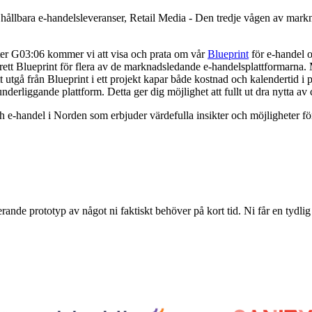
llbara e-handelsleveranser, Retail Media - Den tredje vågen av markn
onter G03:06 kommer vi att visa och prata om vår
Blueprint
för e-handel o
rberett Blueprint för flera av de marknadsledande e-handelsplattformarna
utgå från Blueprint i ett projekt kapar både kostnad och kalendertid i pr
derliggande plattform. Detta ger dig möjlighet att fullt ut dra nytta av 
h e-handel i Norden som erbjuder värdefulla insikter och möjligheter f
erande prototyp av något ni faktiskt behöver på kort tid. Ni får en tydlig