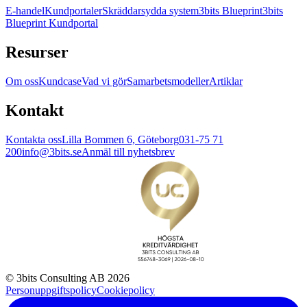
E-handel
Kundportaler
Skräddarsydda system
3bits Blueprint
3bits
Blueprint Kundportal
Resurser
Om oss
Kundcase
Vad vi gör
Samarbetsmodeller
Artiklar
Kontakt
Kontakta oss
Lilla Bommen 6, Göteborg
031-75 71
200
info@3bits.se
Anmäl till nyhetsbrev
© 3bits Consulting AB 2026
Personuppgiftspolicy
Cookiepolicy