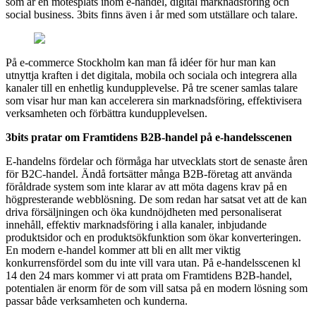
som är en mötesplats inom e-handel, digital marknadsföring och
social business. 3bits finns även i år med som utställare och talare.
På e-commerce Stockholm kan man få idéer för hur man kan
utnyttja kraften i det digitala, mobila och sociala och integrera alla
kanaler till en enhetlig kundupplevelse. På tre scener samlas talare
som visar hur man kan accelerera sin marknadsföring, effektivisera
verksamheten och förbättra kundupplevelsen.
3bits pratar om Framtidens B2B-handel på e-handelsscenen
E-handelns fördelar och förmåga har utvecklats stort de senaste åren
för B2C-handel. Ändå fortsätter många B2B-företag att använda
föråldrade system som inte klarar av att möta dagens krav på en
högpresterande webblösning. De som redan har satsat vet att de kan
driva försäljningen och öka kundnöjdheten med personaliserat
innehåll, effektiv marknadsföring i alla kanaler, inbjudande
produktsidor och en produktsökfunktion som ökar konverteringen.
En modern e-handel kommer att bli en allt mer viktig
konkurrensfördel som du inte vill vara utan. På e-handelsscenen kl
14 den 24 mars kommer vi att prata om Framtidens B2B-handel,
potentialen är enorm för de som vill satsa på en modern lösning som
passar både verksamheten och kunderna.