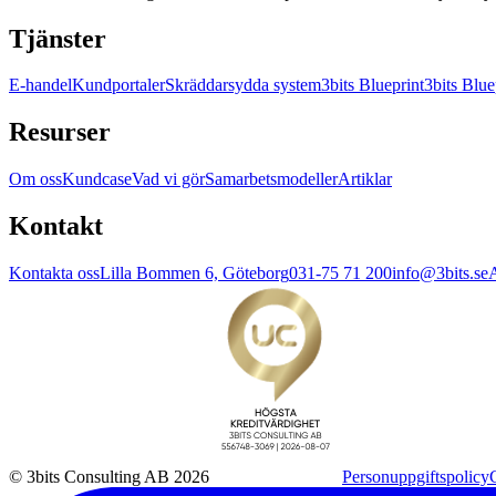
Tjänster
E-handel
Kundportaler
Skräddarsydda system
3bits Blueprint
3bits Blue
Resurser
Om oss
Kundcase
Vad vi gör
Samarbetsmodeller
Artiklar
Kontakt
Kontakta oss
Lilla Bommen 6, Göteborg
031-75 71 200
info@3bits.se
A
© 3bits Consulting AB 2026
Personuppgiftspolicy