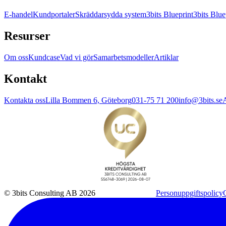
E-handel
Kundportaler
Skräddarsydda system
3bits Blueprint
3bits Blue
Resurser
Om oss
Kundcase
Vad vi gör
Samarbetsmodeller
Artiklar
Kontakt
Kontakta oss
Lilla Bommen 6, Göteborg
031-75 71 200
info@3bits.se
A
© 3bits Consulting AB 2026
Personuppgiftspolicy