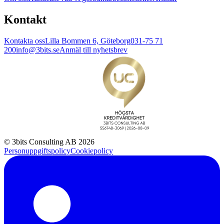
Kontakt
Kontakta oss
Lilla Bommen 6, Göteborg
031-75 71
200
info@3bits.se
Anmäl till nyhetsbrev
© 3bits Consulting AB 2026
Personuppgiftspolicy
Cookiepolicy