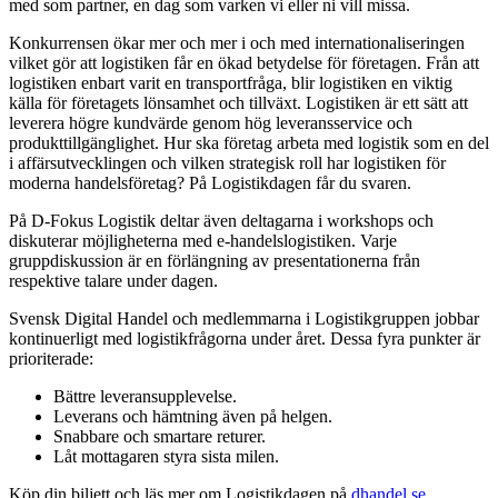
med som partner, en dag som varken vi eller ni vill missa.
Konkurrensen ökar mer och mer i och med internationaliseringen
vilket gör att logistiken får en ökad betydelse för företagen. Från att
logistiken enbart varit en transportfråga, blir logistiken en viktig
källa för företagets lönsamhet och tillväxt. Logistiken är ett sätt att
leverera högre kundvärde genom hög leveransservice och
produkttillgänglighet. Hur ska företag arbeta med logistik som en del
i affärsutvecklingen och vilken strategisk roll har logistiken för
moderna handelsföretag? På Logistikdagen får du svaren.
På D-Fokus Logistik deltar även deltagarna i workshops och
diskuterar möjligheterna med e-handelslogistiken. Varje
gruppdiskussion är en förlängning av presentationerna från
respektive talare under dagen.
Svensk Digital Handel och medlemmarna i Logistikgruppen jobbar
kontinuerligt med logistikfrågorna under året. Dessa fyra punkter är
prioriterade:
Bättre leveransupplevelse.
Leverans och hämtning även på helgen.
Snabbare och smartare returer.
Låt mottagaren styra sista milen.
Köp din biljett och läs mer om Logistikdagen på
dhandel.se
.