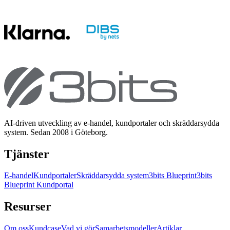
AI-driven utveckling av e-handel, kundportaler och skräddarsydda
system. Sedan 2008 i Göteborg.
Tjänster
E-handel
Kundportaler
Skräddarsydda system
3bits Blueprint
3bits
Blueprint Kundportal
Resurser
Om oss
Kundcase
Vad vi gör
Samarbetsmodeller
Artiklar