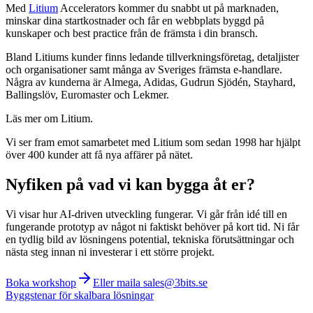
Med
Litium
Accelerators kommer du snabbt ut på marknaden,
minskar dina startkostnader och får en webbplats byggd på
kunskaper och best practice från de främsta i din bransch.
Bland Litiums kunder finns ledande tillverkningsföretag, detaljister
och organisationer samt många av Sveriges främsta e-handlare.
Några av kunderna är Almega, Adidas, Gudrun Sjödén, Stayhard,
Ballingslöv, Euromaster och Lekmer.
Läs mer om Litium.
Vi ser fram emot samarbetet med Litium som sedan 1998 har hjälpt
över 400 kunder att få nya affärer på nätet.
Nyfiken på vad vi kan bygga åt er?
Vi visar hur AI-driven utveckling fungerar. Vi går från idé till en
fungerande prototyp av något ni faktiskt behöver på kort tid. Ni får
en tydlig bild av lösningens potential, tekniska förutsättningar och
nästa steg innan ni investerar i ett större projekt.
Boka workshop
Eller maila sales@3bits.se
Byggstenar för skalbara lösningar