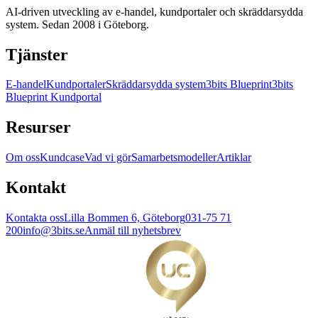
AI-driven utveckling av e-handel, kundportaler och skräddarsydda
system. Sedan 2008 i Göteborg.
Tjänster
E-handel
Kundportaler
Skräddarsydda system
3bits Blueprint
3bits
Blueprint Kundportal
Resurser
Om oss
Kundcase
Vad vi gör
Samarbetsmodeller
Artiklar
Kontakt
Kontakta oss
Lilla Bommen 6, Göteborg
031-75 71
200
info@3bits.se
Anmäl till nyhetsbrev