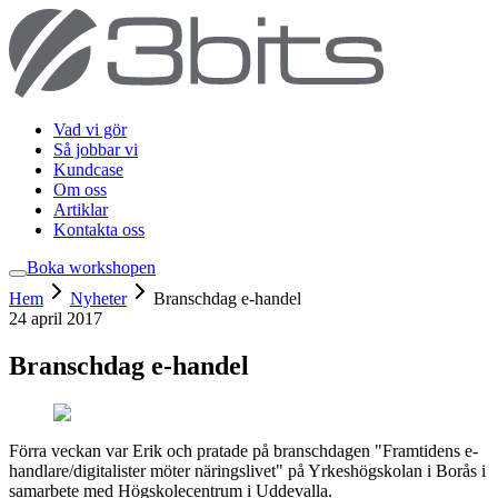
Vad vi gör
Så jobbar vi
Kundcase
Om oss
Artiklar
Kontakta oss
Boka workshop
en
Hem
Nyheter
Branschdag e-handel
24 april 2017
Branschdag e-handel
Förra veckan var Erik och pratade på branschdagen "Framtidens e-
handlare/digitalister möter näringslivet" på Yrkeshögskolan i Borås i
samarbete med Högskolecentrum i Uddevalla.