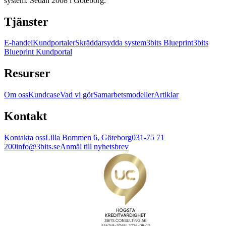
system. Sedan 2008 i Göteborg.
Tjänster
E-handel
Kundportaler
Skräddarsydda system
3bits Blueprint
3bits
Blueprint Kundportal
Resurser
Om oss
Kundcase
Vad vi gör
Samarbetsmodeller
Artiklar
Kontakt
Kontakta oss
Lilla Bommen 6, Göteborg
031-75 71
200
info@3bits.se
Anmäl till nyhetsbrev