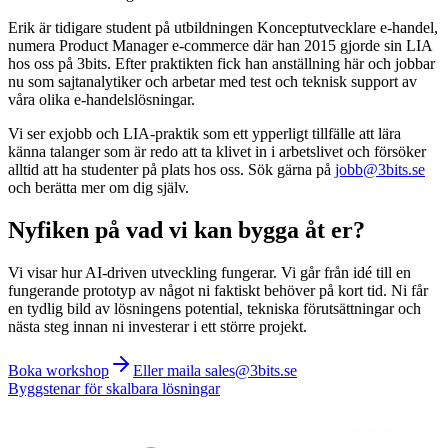
Erik är tidigare student på utbildningen Konceptutvecklare e-handel,
numera Product Manager e-commerce där han 2015 gjorde sin LIA
hos oss på 3bits. Efter praktikten fick han anställning här och jobbar
nu som sajtanalytiker och arbetar med test och teknisk support av
våra olika e-handelslösningar.
Vi ser exjobb och LIA-praktik som ett ypperligt tillfälle att lära
känna talanger som är redo att ta klivet in i arbetslivet och försöker
alltid att ha studenter på plats hos oss. Sök gärna på
jobb@3bits.se
och berätta mer om dig själv.
Nyfiken på vad vi kan bygga åt er?
Vi visar hur AI-driven utveckling fungerar. Vi går från idé till en
fungerande prototyp av något ni faktiskt behöver på kort tid. Ni får
en tydlig bild av lösningens potential, tekniska förutsättningar och
nästa steg innan ni investerar i ett större projekt.
Boka workshop
Eller maila sales@3bits.se
Byggstenar för skalbara lösningar