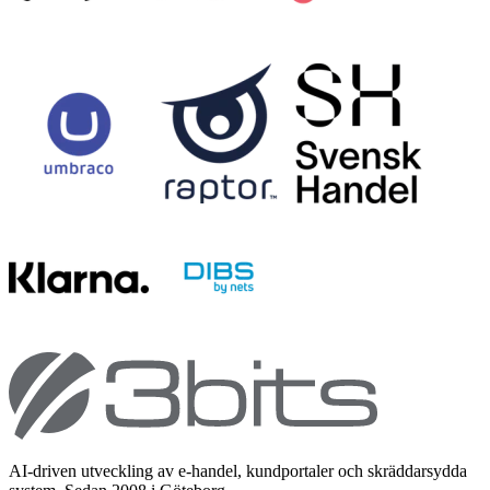
AI-driven utveckling av e-handel, kundportaler och skräddarsydda