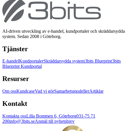
AI-driven utveckling av e-handel, kundportaler och skräddarsydda
system. Sedan 2008 i Göteborg.
Tjänster
E-handel
Kundportaler
Skräddarsydda system
3bits Blueprint
3bits
Blueprint Kundportal
Resurser
Om oss
Kundcase
Vad vi gör
Samarbetsmodeller
Artiklar
Kontakt
Kontakta oss
Lilla Bommen 6, Göteborg
031-75 71
200
info@3bits.se
Anmäl till nyhetsbrev