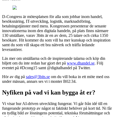
D-Congress är mötesplatsen för alla som jobbar inom handel,
besöksnäring, IT-utveckling, logistik, marknadsföring,
betalningstjänster med mera. Kongressen presenterar de senaste
innovationerna inom den digitala handeln, på plats finns närmare
130 utställare, varav 3bits är en av dem, 25 talare och cirka 1350
besökare. Hit kommer du som vill ha mer kunskap och inspiration
samt du som vill skapa ett bra nätverk och träffa ledande
leverantörer.
Läs mer om utställarna och de inspirerande talarna och köp din
biljett om du inte redan har gjort det på
www.dhandel.se
. Följ
eventet på #Dcong15 samt @digitalhandel på Twitter.
Hör av dig på
sales@3bits.se
om du vill boka in ett möte med oss
under mässan, annars ses vi i monter B02:34.
Nyfiken på vad vi kan bygga åt er?
Vi visar hur AI-driven utveckling fungerar. Vi går från idé till en
fungerande prototyp av något ni faktiskt behöver på kort tid. Ni får
en tydlig bild av lösningens potential, tekniska förutsättningar och