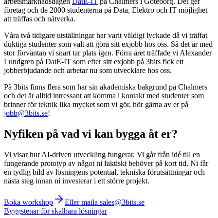
arbetsmarknadsdagen
DatE-IT
på Chalmers i Göteborg. Det ger
företag och de 2000 studenterna på Data, Elektro och IT möjlighet
att träffas och nätverka.
Våra två tidigare utställningar har varit väldigt lyckade då vi träffat
duktiga studenter som valt att göra sitt exjobb hos oss. Så det är med
stor förväntan vi snart tar plats igen. Förra året träffade vi Alexander
Lundgren på DatE-IT som efter sitt exjobb på 3bits fick ett
jobberbjudande och arbetar nu som utvecklare hos oss.
På 3bits finns flera som har sin akademiska bakgrund på Chalmers
och det är alltid intressant att komma i kontakt med studenter som
brinner för teknik lika mycket som vi gör, hör gärna av er på
jobb@3bits.se
!
Nyfiken på vad vi kan bygga åt er?
Vi visar hur AI-driven utveckling fungerar. Vi går från idé till en
fungerande prototyp av något ni faktiskt behöver på kort tid. Ni får
en tydlig bild av lösningens potential, tekniska förutsättningar och
nästa steg innan ni investerar i ett större projekt.
Boka workshop
Eller maila sales@3bits.se
Byggstenar för skalbara lösningar