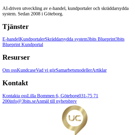
AI-driven utveckling av e-handel, kundportaler och skräddarsydda
system. Sedan 2008 i Göteborg.
Tjänster
E-handel
Kundportaler
Skräddarsydda system
3bits Blueprint
3bits
Blueprint Kundportal
Resurser
Om oss
Kundcase
Vad vi gör
Samarbetsmodeller
Artiklar
Kontakt
Kontakta oss
Lilla Bommen 6, Göteborg
031-75 71
200
info@3bits.se
Anmäl till nyhetsbrev