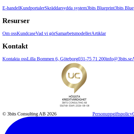
E-handel
Kundportaler
Skräddarsydda system
3bits Blueprint
3bits Blue
Resurser
Om oss
Kundcase
Vad vi gör
Samarbetsmodeller
Artiklar
Kontakt
Kontakta oss
Lilla Bommen 6, Göteborg
031-75 71 200
info@3bits.se
A
© 3bits Consulting AB 2026
Personuppgiftspolicy