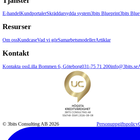
Tjänster
E-handel
Kundportaler
Skräddarsydda system
3bits Blueprint
3bits Blue
Resurser
Om oss
Kundcase
Vad vi gör
Samarbetsmodeller
Artiklar
Kontakt
Kontakta oss
Lilla Bommen 6, Göteborg
031-75 71 200
info@3bits.se
A
© 3bits Consulting AB 2026
Personuppgiftspolicy