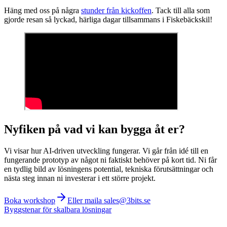
Häng med oss på några
stunder från kickoffen
. Tack till alla som
gjorde resan så lyckad, härliga dagar tillsammans i Fiskebäckskil!
Nyfiken på vad vi kan bygga åt er?
Vi visar hur AI-driven utveckling fungerar. Vi går från idé till en
fungerande prototyp av något ni faktiskt behöver på kort tid. Ni får
en tydlig bild av lösningens potential, tekniska förutsättningar och
nästa steg innan ni investerar i ett större projekt.
Boka workshop
Eller maila sales@3bits.se
Byggstenar för skalbara lösningar