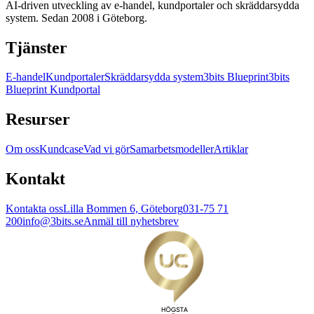
AI-driven utveckling av e-handel, kundportaler och skräddarsydda
system. Sedan 2008 i Göteborg.
Tjänster
E-handel
Kundportaler
Skräddarsydda system
3bits Blueprint
3bits
Blueprint Kundportal
Resurser
Om oss
Kundcase
Vad vi gör
Samarbetsmodeller
Artiklar
Kontakt
Kontakta oss
Lilla Bommen 6, Göteborg
031-75 71
200
info@3bits.se
Anmäl till nyhetsbrev