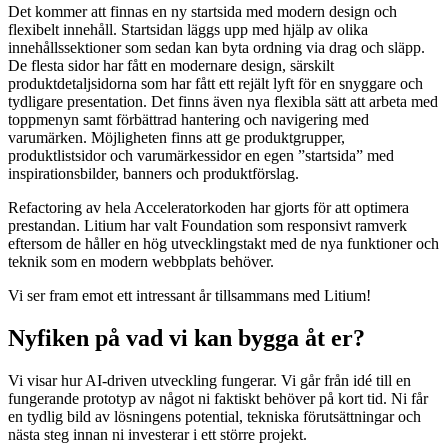
Det kommer att finnas en ny startsida med modern design och
flexibelt innehåll. Startsidan läggs upp med hjälp av olika
innehållssektioner som sedan kan byta ordning via drag och släpp.
De flesta sidor har fått en modernare design, särskilt
produktdetaljsidorna som har fått ett rejält lyft för en snyggare och
tydligare presentation. Det finns även nya flexibla sätt att arbeta med
toppmenyn samt förbättrad hantering och navigering med
varumärken. Möjligheten finns att ge produktgrupper,
produktlistsidor och varumärkessidor en egen ”startsida” med
inspirationsbilder, banners och produktförslag.
Refactoring av hela Acceleratorkoden har gjorts för att optimera
prestandan. Litium har valt Foundation som responsivt ramverk
eftersom de håller en hög utvecklingstakt med de nya funktioner och
teknik som en modern webbplats behöver.
Vi ser fram emot ett intressant år tillsammans med Litium!
Nyfiken på vad vi kan bygga åt er?
Vi visar hur AI-driven utveckling fungerar. Vi går från idé till en
fungerande prototyp av något ni faktiskt behöver på kort tid. Ni får
en tydlig bild av lösningens potential, tekniska förutsättningar och
nästa steg innan ni investerar i ett större projekt.