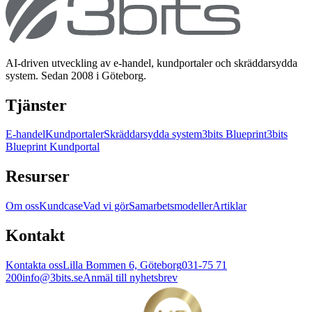
AI-driven utveckling av e-handel, kundportaler och skräddarsydda
system. Sedan 2008 i Göteborg.
Tjänster
E-handel
Kundportaler
Skräddarsydda system
3bits Blueprint
3bits
Blueprint Kundportal
Resurser
Om oss
Kundcase
Vad vi gör
Samarbetsmodeller
Artiklar
Kontakt
Kontakta oss
Lilla Bommen 6, Göteborg
031-75 71
200
info@3bits.se
Anmäl till nyhetsbrev