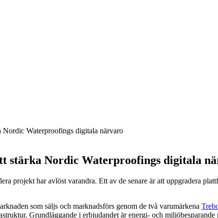
a Nordic Waterproofings digitala närvaro
t stärka Nordic Waterproofings digitala n
 projekt har avlöst varandra. Ett av de senare är att uppgradera plattfor
marknaden som säljs och marknadsförs genom de två varumärkena
Trebo
struktur. Grundläggande i erbjudandet är energi- och miljöbesparande pr