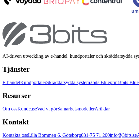
AI-driven utveckling av e-handel, kundportaler och skräddarsydda s
Tjänster
E-handel
Kundportaler
Skräddarsydda system
3bits Blueprint
3bits Blue
Resurser
Om oss
Kundcase
Vad vi gör
Samarbetsmodeller
Artiklar
Kontakt
Kontakta oss
Lilla Bommen 6, Göteborg
031-75 71 200
info@3bits.se
A