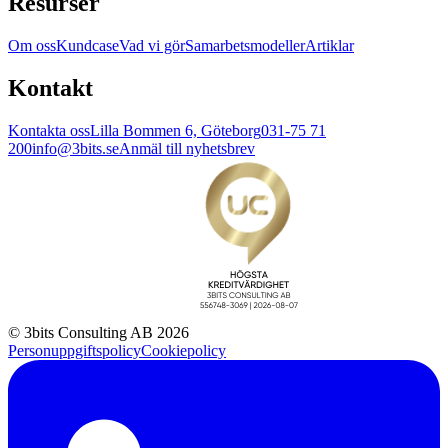
Resurser
Om oss
Kundcase
Vad vi gör
Samarbetsmodeller
Artiklar
Kontakt
Kontakta oss
Lilla Bommen 6, Göteborg
031-75 71
200
info@3bits.se
Anmäl till nyhetsbrev
© 3bits Consulting AB 2026
Personuppgiftspolicy
Cookiepolicy